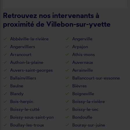
Retrouvez nos intervenants à
proximité de Villebon-sur-yvette
Abbéville-la-rivière
Angerville
Angervilliers
Arpajon
Arrancourt
Athis-mons
Authon-la-plaine
Auvernaux
Auvers-saint-georges
Avrainville
Ballainvilliers
Ballancourt-sur-essonne
Baulne
Bièvres
Blandy
Boigneville
Bois-herpin
Boissy-la-rivière
Boissy-le-cutté
Boissy-le-sec
Boissy-sous-saint-yon
Bondoufle
Boullay-les-troux
Bouray-sur-juine