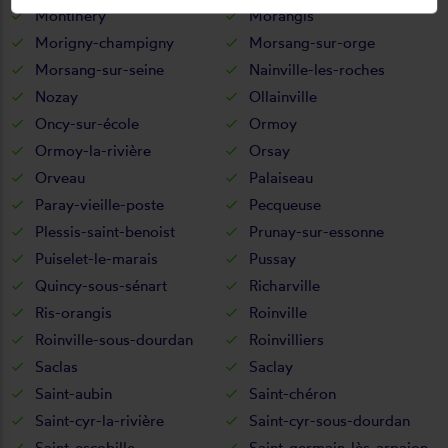
Montlhéry
Morangis
Morigny-champigny
Morsang-sur-orge
Morsang-sur-seine
Nainville-les-roches
Nozay
Ollainville
Oncy-sur-école
Ormoy
Ormoy-la-rivière
Orsay
Orveau
Palaiseau
Paray-vieille-poste
Pecqueuse
Plessis-saint-benoist
Prunay-sur-essonne
Puiselet-le-marais
Pussay
Quincy-sous-sénart
Richarville
Ris-orangis
Roinville
Roinville-sous-dourdan
Roinvilliers
Saclas
Saclay
Saint-aubin
Saint-chéron
Saint-cyr-la-rivière
Saint-cyr-sous-dourdan
Saint-escobille
Saint-germain-lès-arpajon