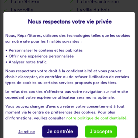
La forêt-le-roi
La forêt-sainte-croix
La norville
La ville-du-bois
Lardy
Le coudray-montceaux
Nous respectons votre vie privée
Le plessis-pâté
Le val-saint-germain
Les granges-le-roi
Les molières
Nous, Répar'Stores, utilisons des technologies telles que les cookies
sur notre site pour les finalités suivantes :
Les ulis
Leudeville
• Personnaliser le contenu et les publicités
Leuville-sur-orge
Limours
• Offrir une expérience personnalisée
Limours en hurepoix
Linas
• Analyser notre trafic.
Lisses
Longjumeau
Nous respectons votre droit à la confidentialité et vous pouvez
Longpont-sur-orge
Maisse
choisir d'accepter, de contrôler ou de refuser l'utilisation de certains
types de cookies ou certains services proposés par des tiers.
Marcoussis
Marolles-en-beauce
Le refus des cookies n'affectera pas votre navigation sur notre site
Marolles-en-hurepoix
Massy
cependant votre expérience utilisateur sera moins optimale.
Mauchamps
Mennecy
Vous pouvez changer d'avis ou retirer votre consentement à tout
Méréville
Mérobert
moment via le centre de préférences des cookies. Pour plus
Mespuits
Milly-la-forêt
d'informations, veuillez consulter
notre politique de confidentialité
.
Moigny-sur-école
Mondeville
Je contrôle
J'accepte
Je refuse
Monnerville
Montgeron