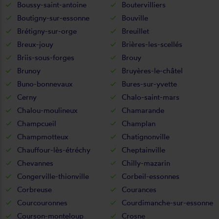
Boussy-saint-antoine
Boutervilliers
Boutigny-sur-essonne
Bouville
Brétigny-sur-orge
Breuillet
Breux-jouy
Brières-les-scellés
Briis-sous-forges
Brouy
Brunoy
Bruyères-le-châtel
Buno-bonnevaux
Bures-sur-yvette
Cerny
Chalo-saint-mars
Chalou-moulineux
Chamarande
Champcueil
Champlan
Champmotteux
Chatignonville
Chauffour-lès-étréchy
Cheptainville
Chevannes
Chilly-mazarin
Congerville-thionville
Corbeil-essonnes
Corbreuse
Courances
Courcouronnes
Courdimanche-sur-essonne
Courson-monteloup
Crosne