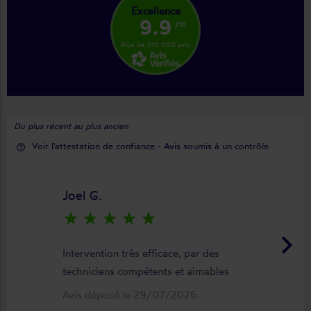
Excellence
9.9
/10
Plus de 210 000 avis
Du plus récent au plus ancien
Voir l'attestation de confiance - Avis soumis à un contrôle
help_outline
Joel G.
star_rate
star_rate
star_rate
star_rate
star_rate
keyboard_arrow_right
Intervention très efficace, par des
techniciens compétents et aimables
Avis déposé le 29/07/2026