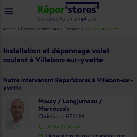
menu
Accueil
Prendre rendez-vous
Essonne
Villebon-sur-yvette
Installation et dépannage volet
roulant à Villebon-sur-yvette
Notre intervenant Répar'stores à Villebon-sur-
yvette
Massy / Longjumeau /
Marcoussis
Christophe GESLIN
07 64 37 38 54
local_phone
interventions.massy@reparstores.com
mail_outline