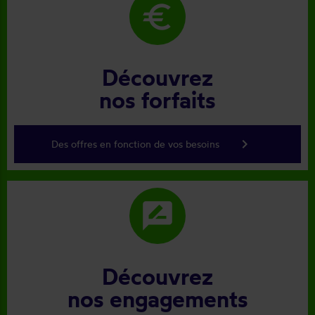
euro
Découvrez
nos forfaits
keyboard_arrow_right
Des offres en fonction de vos besoins
rate_review
Découvrez
nos engagements