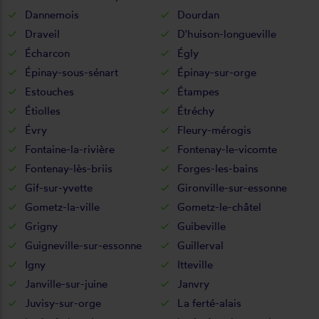
Dannemois
Dourdan
Draveil
D'huison-longueville
Écharcon
Égly
Épinay-sous-sénart
Épinay-sur-orge
Estouches
Étampes
Étiolles
Étréchy
Évry
Fleury-mérogis
Fontaine-la-rivière
Fontenay-le-vicomte
Fontenay-lès-briis
Forges-les-bains
Gif-sur-yvette
Gironville-sur-essonne
Gometz-la-ville
Gometz-le-châtel
Grigny
Guibeville
Guigneville-sur-essonne
Guillerval
Igny
Itteville
Janville-sur-juine
Janvry
Juvisy-sur-orge
La ferté-alais