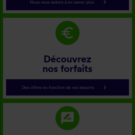
keyboard_arrow_right
Nous vous aidons à en savoir plus
euro
Découvrez
nos forfaits
keyboard_arrow_right
Des offres en fonction de vos besoins
rate_review