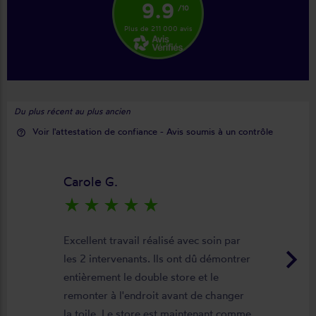
9.9
/10
Plus de 211 000 avis
Du plus récent au plus ancien
Voir l'attestation de confiance - Avis soumis à un contrôle
help_outline
Carole G.
star_rate
star_rate
star_rate
star_rate
star_rate
Excellent travail réalisé avec soin par
keyboard_arrow_right
les 2 intervenants. Ils ont dû démontrer
entièrement le double store et le
remonter à l'endroit avant de changer
la toile. Le store est maintenant comme