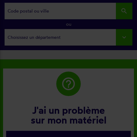
search
ou
Choisissez un département
help_outline
J'ai un problème
sur mon matériel