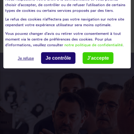
Sevran
Stains
choisir d'accepter, de contrôler ou de refuser l'utilisation de certains
types de cookies ou certains services proposés par des tiers.
Tremblay-en-france
Vaujours
Le refus des cookies n'affectera pas votre navigation sur notre site
Villemomble
Villepinte
cependant votre expérience utilisateur sera moins optimale.
Villetaneuse
Vous pouvez changer d'avis ou retirer votre consentement à tout
moment via le centre de préférences des cookies. Pour plus
d'informations, veuillez consulter
notre politique de confidentialité
.
Je contrôle
J'accepte
Je refuse