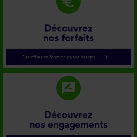
euro
Découvrez
nos forfaits
keyboard_arrow_right
Des offres en fonction de vos besoins
rate_review
Découvrez
nos engagements