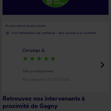
Du plus récent au plus ancien
Voir l'attestation de confiance - Avis soumis à un contrôle
help_outline
Christian G.
star_rate
star_rate
star_rate
star_rate
star_rate
keyboard_arrow_right
Très professionnel
Avis déposé le 31/07/2026
Retrouvez nos intervenants à
proximité de Gagny