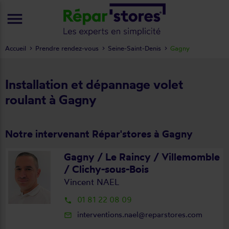
menu
Accueil
Prendre rendez-vous
Seine-Saint-Denis
Gagny
Installation et dépannage volet
roulant à Gagny
Notre intervenant Répar'stores à Gagny
Gagny / Le Raincy / Villemomble
/ Clichy-sous-Bois
Vincent NAEL
01 81 22 08 09
local_phone
interventions.nael@reparstores.com
mail_outline