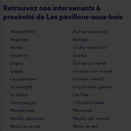
Retrouvez nos intervenants à
proximité de Les pavillons-sous-bois
Aubervilliers
Aulnay-sous-bois
Bagnolet
Bobigny
Bondy
Clichy-sous-bois
Coubron
Drancy
Dugny
Épinay-sur-seine
Gagny
Gournay-sur-marne
La courneuve
Le blanc-mesnil
Le bourget
Le pré-saint-gervais
Le raincy
Les lilas
Livry-gargan
L'île-saint-denis
Montfermeil
Montreuil
Neuilly-plaisance
Neuilly-sur-marne
Noisy-le-grand
Noisy-le-sec