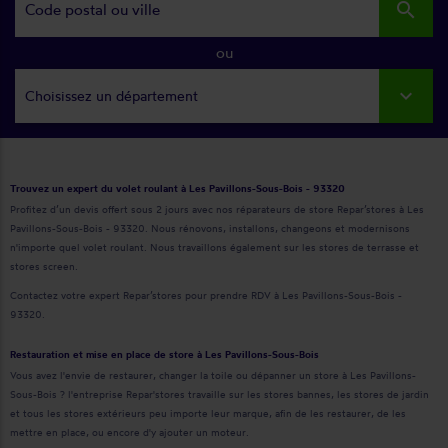
search
ou
Choisissez un département
Trouvez un expert du volet roulant à Les Pavillons-Sous-Bois - 93320
Profitez d’un devis offert sous 2 jours avec nos réparateurs de store Repar’stores à Les
Pavillons-Sous-Bois - 93320. Nous rénovons, installons, changeons et modernisons
n'importe quel volet roulant. Nous travaillons également sur les stores de terrasse et
stores screen.
Contactez votre expert Repar’stores pour prendre RDV à Les Pavillons-Sous-Bois -
93320.
Restauration et mise en place de store à Les Pavillons-Sous-Bois
Vous avez l'envie de restaurer, changer la toile ou dépanner un store à Les Pavillons-
Sous-Bois ? l'entreprise Repar'stores travaille sur les stores bannes, les stores de jardin
et tous les stores extérieurs peu importe leur marque, afin de les restaurer, de les
mettre en place, ou encore d'y ajouter un moteur.