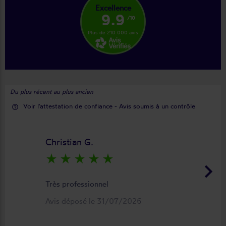
Excellence
9.9
/10
Plus de 210 000 avis
Du plus récent au plus ancien
Voir l'attestation de confiance - Avis soumis à un contrôle
help_outline
Christian G.
star_rate
star_rate
star_rate
star_rate
star_rate
keyboard_arrow_right
Très professionnel
Avis déposé le 31/07/2026