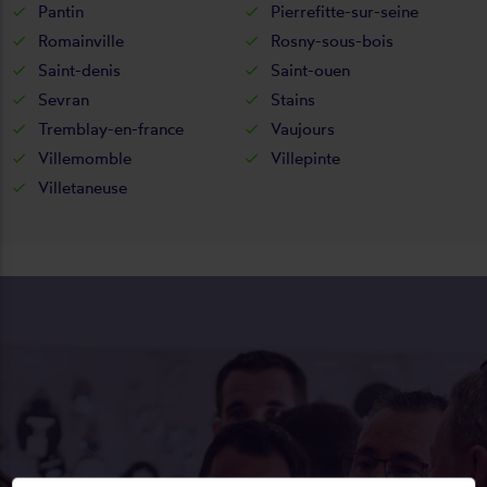
Pantin
Pierrefitte-sur-seine
Romainville
Rosny-sous-bois
Saint-denis
Saint-ouen
Sevran
Stains
Tremblay-en-france
Vaujours
Villemomble
Villepinte
Villetaneuse