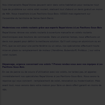
Nos intervenants Repar’stores peuvent venir dans votre habitation pour restaurer tout
type de problème sur votre volet roulant, réalisant tout d'abord un devis gratuit en moins
de 48h. Nous travaillons à Les Pavillons-Sous-Bois- 93320 mais également sur
l’ensemble du territoire de Seine-Saint-Denis.
Modernisez vos volets roulants grâce aux experts Repar'stores à Les Pavillons-Sous-Bois
Repar’stores rénove vos volets roulants à ouverture manuelle en volets roulants
électroniques avec boutons de commande. Dans un premier temps, nous effectuons un
devis non payant pour définir la meilleure solution. Qu’il soit conçu en aluminium ou en
PVC, que ce soit pour une porte-fenêtre ou un velux, nos spécialistes effectuent toute
mise en place ou remplacement de moteur (Vendôme, Bubendorff, Profalux…) sur votre
volet roulant.
Dépannage, urgence concernant vos volets ? Prenez rendez-vous avec nos équipes à Les
Pavillons-Sous-Bois.
En cas de panne ou de soucis d’utilisation avec vos volets, ne tardez pas, et appelez
immédiatement nos spécialistes Repar’stores à Les Pavillons-Sous-Bois. Nous avons la
réponse qui vous convient : remplacement de volet, rénovation ou modernisation. Mais
avant tout, nous venons dans votre maison pour faire un devis offert garanti en moins de
48h.