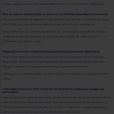
Prenez rendez-vous avec votre expert Repar’stores pour avoir un devis 100% gratuit.
Mise en place de volets roulants et stores sur Les Pavillons-Sous-Bois et ses environs
Nos ouvriers qualifiés se déplacent à Les Pavillons-Sous-Bois et ses alentours de Seine-
Saint-Denis pour vous mettre en place les stores et volets que vous désirez.
Nous intervenons sur les stores de véranda, les stores screen, et les stores destinés à
l'extérieur en général mais aussi sur la totalité des modèles de volets roulants :
traditionnel, rénovation, solaire…
Remplacez vos volets roulants facilement grâce aux professionnels Repar'stores
Vous pouvez facilement remplacer votre volet roulant à l'aide des ouvriers qualifiés
Repar’stores. Nous avons la possibilité de changer uniquement le tablier, sans avoir à
changer la totalité du système de volet roulant, limitant ainsi vos frais.
Contactez votre société qualifiée en volets roulants pour obtenir une estimation 100%
offerte.
Faites appel aux pros du volet roulant de Les Pavillons-Sous-Bois pour changer une
pièce abîmée
Pour remplacer une pièce de votre volet roulant, appelez des personnes compétentes du
volet roulant de Les Pavillons-Sous-Bois. Nous pouvons procéder au remplacement de
l’embout, le tandem, la sortie de caisson, le treuil, la manivelle, la sangle, les attaches
tablier, ou encore les verrous de sécurité de votre volet roulant.