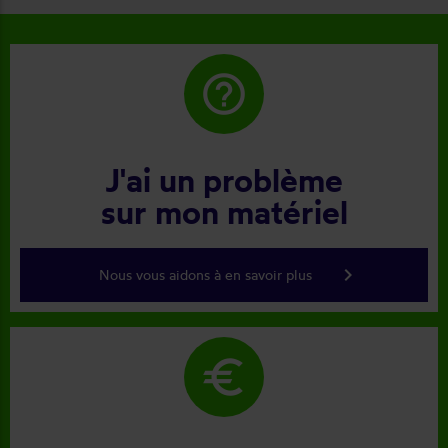
help_outline
J'ai un problème
sur mon matériel
keyboard_arrow_right
Nous vous aidons à en savoir plus
euro