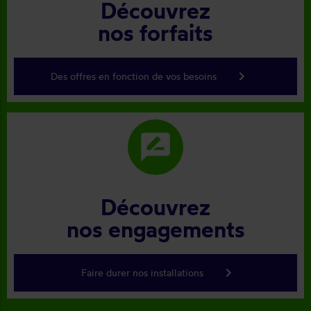
Découvrez
nos forfaits
keyboard_arrow_right
Des offres en fonction de vos besoins
rate_review
Découvrez
nos engagements
keyboard_arrow_right
Faire durer nos installations