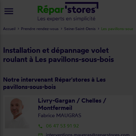
menu
Accueil
Prendre rendez-vous
Seine-Saint-Denis
Les pavillons-sous-
Installation et dépannage volet
roulant à Les pavillons-sous-bois
Notre intervenant Répar'stores à Les
pavillons-sous-bois
Livry-Gargan / Chelles /
Montfermeil
Fabrice MAUGRAS
06 47 53 91 92
local_phone
interventions.maugras@reparstores.com
mail_outline