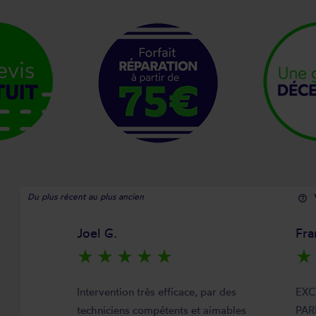
Du plus récent au plus ancien
help_outline
Joel G.
Fra
star_rate
star_rate
star_rate
star_rate
star_rate
star_rate
Intervention très efficace, par des
EXC
techniciens compétents et aimables
PAR