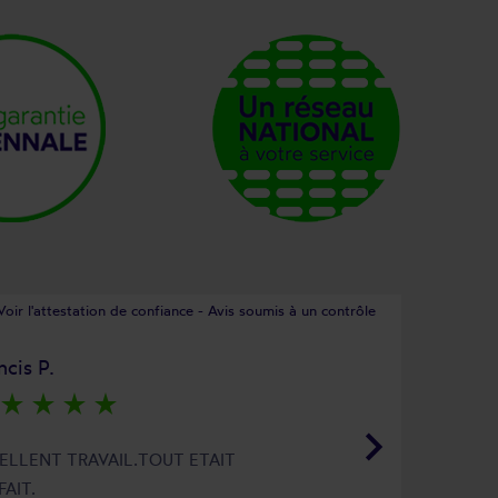
Voir l'attestation de confiance - Avis soumis à un contrôle
ncis P.
star_rate
star_rate
star_rate
star_rate
keyboard_arrow_right
ELLENT TRAVAIL.TOUT ETAIT
FAIT.