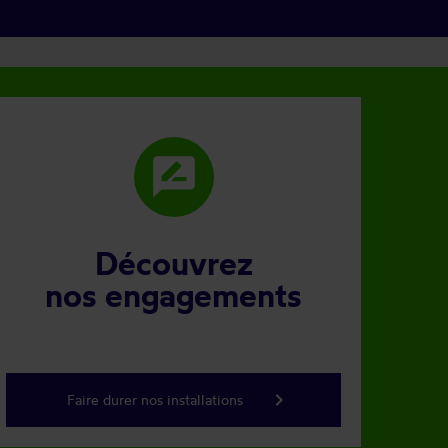
rate_review
Découvrez
nos engagements
keyboard_arrow_right
Faire durer nos installations