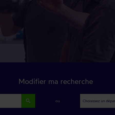
Modifier ma recherche
search
ou
Choisissez un dépa