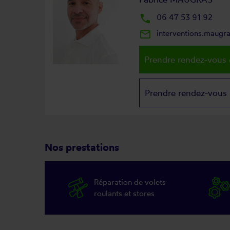
local_phone
06 47 53 91 92
mail_outline
interventions.maugr
Prendre rendez-vous 
Prendre rendez-vous
Nos prestations
Réparation de volets
roulants et stores