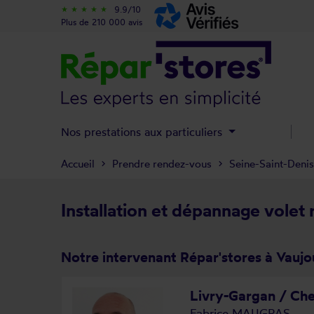
9.9/10
star_rate
star_rate
star_rate
star_rate
star_rate
Plus de 210 000 avis
Nos prestations aux particuliers
Accueil
Prendre rendez-vous
Seine-Saint-Denis
Installation et dépannage volet 
Notre intervenant Répar'stores à Vaujo
Livry-Gargan / Che
Fabrice MAUGRAS