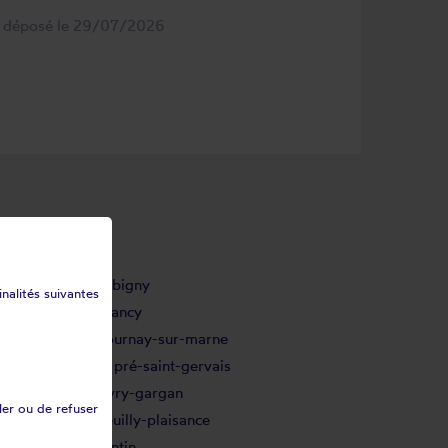
s déposé le 29/07/2026
Bobigny
inalités suivantes
Drancy
Gournay-sur-marne
Le pré-saint-gervais
Livry-gargan
ler ou de refuser
Neuilly-plaisance
Pantin