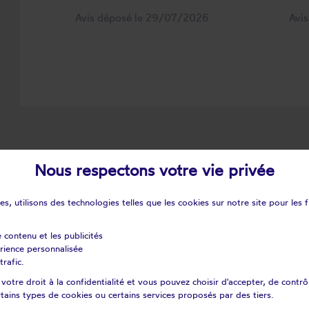
Avis déposé le 29/07/2026
Avi
nts à proximité de Vaujours
Nous respectons votre vie privée
y-sous-bois
Bagnolet
s, utilisons des technologies telles que les cookies sur notre site pour les f
-sous-bois
Coubron
-sur-seine
Gagny
e contenu et les publicités
érience personnalisée
nc-mesnil
Le bourget
trafic.
as
Les pavillons-sous-bois
otre droit à la confidentialité et vous pouvez choisir d'accepter, de contrô
ermeil
Montreuil
certains types de cookies ou certains services proposés par des tiers.
-le-grand
Noisy-le-sec