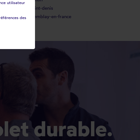
ce utilisateur
Saint-denis
Tremblay-en-france
références des
olet durable.