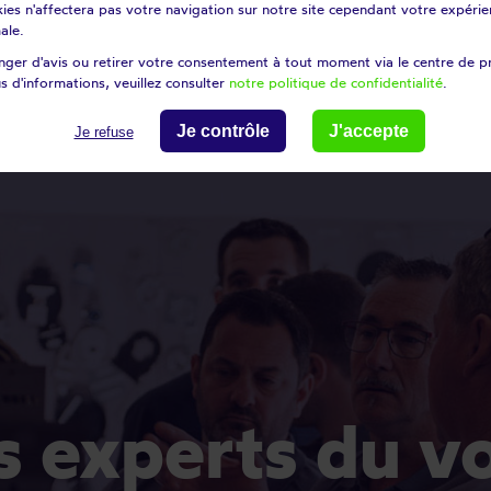
ies n'affectera pas votre navigation sur notre site cependant votre expérien
ville
Rosny-sous-bois
ale.
n
Stains
ger d'avis ou retirer votre consentement à tout moment via le centre de p
s d'informations, veuillez consulter
notre politique de confidentialité
.
inte
Villetaneuse
Je contrôle
J'accepte
Je refuse
es experts du v