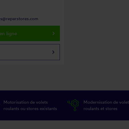
as@reparstores.com
keyboard_arrow_right
en ligne
keyboard_arrow_right
Motorisation de volets
Modernisation de volet
roulants ou stores existants
roulants et stores