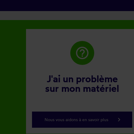
help_outline
J'ai un problème
sur mon matériel
keyboard_arrow_right
Nous vous aidons à en savoir plus