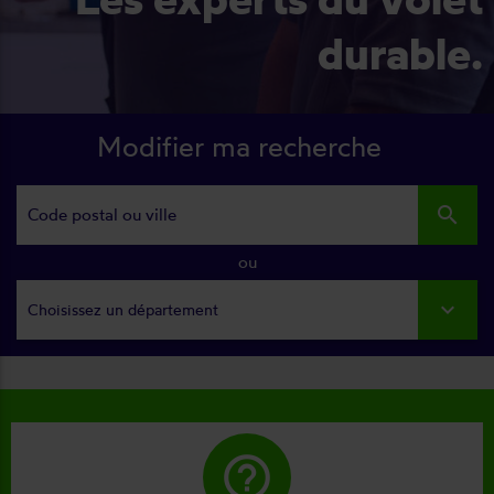
durable.
Modifier ma recherche
search
ou
Choisissez un département
help_outline