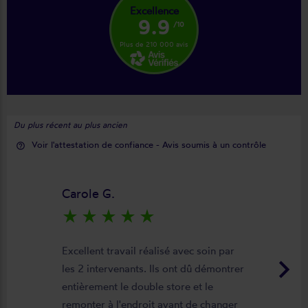
Excellence
9.9
/10
Plus de 210 000 avis
Du plus récent au plus ancien
Voir l'attestation de confiance - Avis soumis à un contrôle
help_outline
Carole G.
star_rate
star_rate
star_rate
star_rate
star_rate
Excellent travail réalisé avec soin par
keyboard_arrow_right
les 2 intervenants. Ils ont dû démontrer
entièrement le double store et le
remonter à l'endroit avant de changer