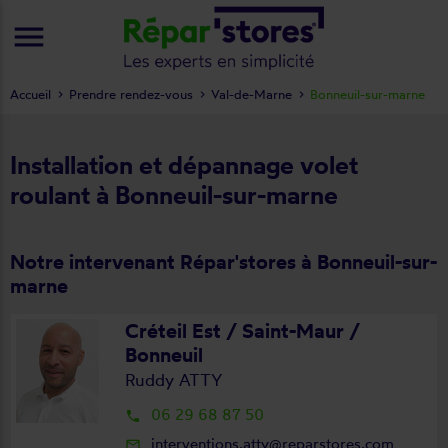
menu
Accueil
Prendre rendez-vous
Val-de-Marne
Bonneuil-sur-marne
Installation et dépannage volet
roulant à Bonneuil-sur-marne
Notre intervenant Répar'stores à Bonneuil-sur-
marne
Créteil Est / Saint-Maur /
Bonneuil
Ruddy ATTY
06 29 68 87 50
local_phone
interventions.atty@reparstores.com
mail_outline