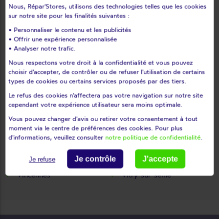
Le kremlin-bicêtre
Le perreux-sur-marne
Nous, Répar'Stores, utilisons des technologies telles que les cookies
sur notre site pour les finalités suivantes :
Le plessis-trévise
Limeil-brévannes
L'hay-les-roses
Maisons-alfort
• Personnaliser le contenu et les publicités
• Offrir une expérience personnalisée
Mandres-les-roses
Marolles-en-brie
• Analyser notre trafic.
Nogent-sur-marne
Noiseau
Nous respectons votre droit à la confidentialité et vous pouvez
Orly
Ormesson-sur-marne
choisir d'accepter, de contrôler ou de refuser l'utilisation de certains
types de cookies ou certains services proposés par des tiers.
Périgny
Rungis
Saint-mandé
Saint-maur-des-fossés
Le refus des cookies n'affectera pas votre navigation sur notre site
cependant votre expérience utilisateur sera moins optimale.
Saint-maurice
Santeny
Vous pouvez changer d'avis ou retirer votre consentement à tout
Sucy-en-brie
Thiais
moment via le centre de préférences des cookies. Pour plus
Valenton
Villecresnes
d'informations, veuillez consulter
notre politique de confidentialité
.
Villejuif
Villeneuve-le-roi
Je contrôle
J'accepte
Je refuse
Villeneuve-saint-georges
Villiers-sur-marne
Vincennes
Vitry-sur-seine