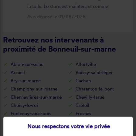
la toile. Le store est maintenant comme
neuf, parfaitement positionné et
Avis déposé le 01/08/2026
fonctionnel. Je recommande vivement
cette entreprise.
Retrouvez nos intervenants à
proximité de Bonneuil-sur-marne
Ablon-sur-seine
Alfortville
Arcueil
Boissy-saint-léger
Bry-sur-marne
Cachan
Champigny-sur-marne
Charenton-le-pont
Chennevières-sur-marne
Chevilly-larue
Choisy-le-roi
Créteil
Fontenay-sous-bois
Fresnes
Gentilly
Ivry-sur-seine
Nous respectons votre vie privée
Joinville-le-pont
La queue-en-brie