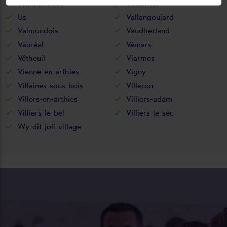
Théméricourt
Theuville
Us
Vallangoujard
Valmondois
Vaudherland
Vauréal
Vémars
Vétheuil
Viarmes
Vienne-en-arthies
Vigny
Villaines-sous-bois
Villeron
Villers-en-arthies
Villiers-adam
Villiers-le-bel
Villiers-le-sec
Wy-dit-joli-village