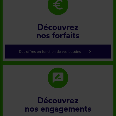
euro
Découvrez
nos forfaits
keyboard_arrow_right
Des offres en fonction de vos besoins
rate_review
Découvrez
nos engagements