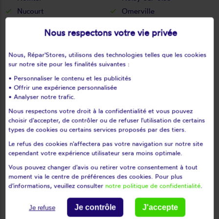
Nucourt
Omerville
Osny
Parmain
Nous respectons votre vie privée
Persan
Pierrelaye
Piscop
Pontoise
Nous, Répar'Stores, utilisons des technologies telles que les cookies
Presles
Puiseux-en-france
sur notre site pour les finalités suivantes :
Puiseux-pontoise
Roissy-en-france
• Personnaliser le contenu et les publicités
• Offrir une expérience personnalisée
Ronquerolles
Sagy
• Analyser notre trafic.
Saint-brice-sous-forêt
Saint-clair-sur-epte
Nous respectons votre droit à la confidentialité et vous pouvez
Saint-cyr-en-arthies
Saint-gervais
choisir d'accepter, de contrôler ou de refuser l'utilisation de certains
Saint-gratien
Saint-leu-la-forêt
types de cookies ou certains services proposés par des tiers.
Saint-martin-du-tertre
Saint-ouen-l'aumône
Le refus des cookies n'affectera pas votre navigation sur notre site
cependant votre expérience utilisateur sera moins optimale.
Saint-prix
Saint-witz
Vous pouvez changer d'avis ou retirer votre consentement à tout
Sannois
Santeuil
moment via le centre de préférences des cookies. Pour plus
Sarcelles
Seraincourt
d'informations, veuillez consulter
notre politique de confidentialité
.
Seugy
Soisy-sous-montmorency
Je contrôle
J'accepte
Je refuse
Survilliers
Taverny