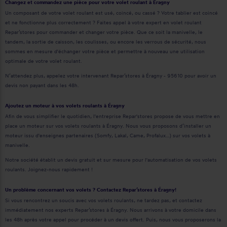
Changez et commandez une pièce pour votre volet roulant à Éragny
Un composant de votre volet roulant est usé, coincé, ou cassé ? Votre tablier est coincé
et ne fonctionne plus correctement ? Faites appel à votre expert en volet roulant
Repar’stores pour commander et changer votre pièce. Que ce soit la manivelle, le
tandem, la sortie de caisson, les coulisses, ou encore les verrous de sécurité, nous
sommes en mesure d'échanger votre pièce et permettre à nouveau une utilisation
optimale de votre volet roulant.
N’attendez plus, appelez votre intervenant Repar’stores à Éragny - 95610 pour avoir un
devis non payant dans les 48h.
Ajoutez un moteur à vos volets roulants à Éragny
Afin de vous simplifier le quotidien, l'entreprise Repar'stores propose de vous mettre en
place un moteur sur vos volets roulants à Éragny. Nous vous proposons d’installer un
moteur issu d'enseignes partenaires (Somfy, Lakal, Came, Profalux…) sur vos volets à
manivelle.
Notre société établit un devis gratuit et sur mesure pour l'automatisation de vos volets
roulants. Joignez-nous rapidement !
Un problème concernant vos volets ? Contactez Repar’stores à Éragny!
Si vous rencontrez un soucis avec vos volets roulants, ne tardez pas, et contactez
immédiatement nos experts Repar’stores à Éragny. Nous arrivons à votre domicile dans
les 48h après votre appel pour procéder à un devis offert. Puis, nous vous proposerons la