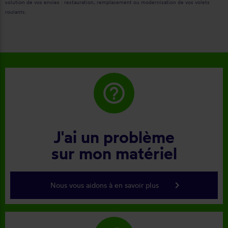
solution de vos envies : restauration, remplacement ou modernisation de vos volets
roulants.
help_outline
J'ai un problème
sur mon matériel
keyboard_arrow_right
Nous vous aidons à en savoir plus