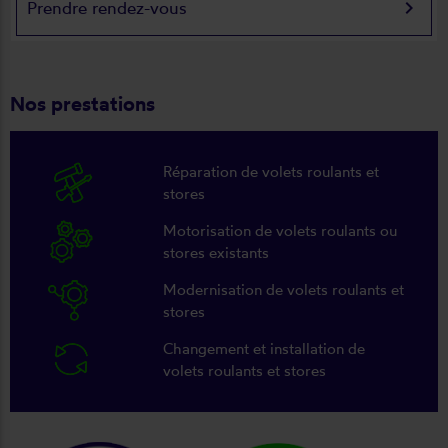
keyboard_arrow_right
Prendre rendez-vous
Nos prestations
Réparation de volets roulants et
stores
Motorisation de volets roulants ou
stores existants
Modernisation de volets roulants et
stores
Changement et installation de
volets roulants et stores