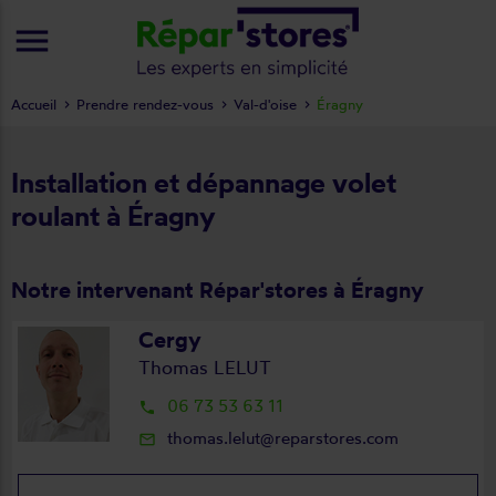
menu
Accueil
Prendre rendez-vous
Val-d'oise
Éragny
Installation et dépannage volet
roulant à Éragny
Notre intervenant Répar'stores à Éragny
Cergy
Thomas LELUT
06 73 53 63 11
local_phone
thomas.lelut@reparstores.com
mail_outline