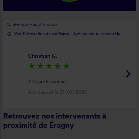
Du plus récent au plus ancien
Voir l'attestation de confiance - Avis soumis à un contrôle
help_outline
Christian G.
star_rate
star_rate
star_rate
star_rate
star_rate
keyboard_arrow_right
Très professionnel
Avis déposé le 31/07/2026
Retrouvez nos intervenants à
proximité de Éragny