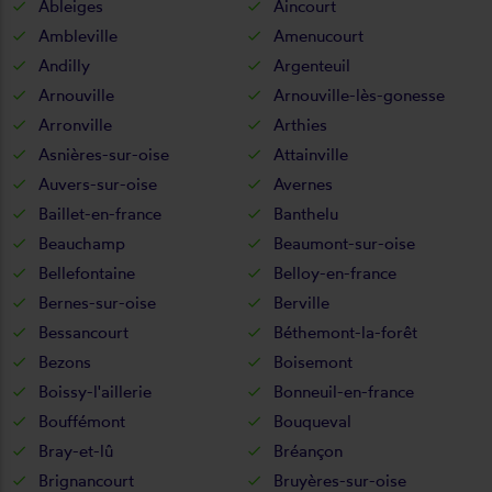
Ableiges
Aincourt
Ambleville
Amenucourt
Andilly
Argenteuil
Arnouville
Arnouville-lès-gonesse
Arronville
Arthies
Asnières-sur-oise
Attainville
Auvers-sur-oise
Avernes
Baillet-en-france
Banthelu
Beauchamp
Beaumont-sur-oise
Bellefontaine
Belloy-en-france
Bernes-sur-oise
Berville
Bessancourt
Béthemont-la-forêt
Bezons
Boisemont
Boissy-l'aillerie
Bonneuil-en-france
Bouffémont
Bouqueval
Bray-et-lû
Bréançon
Brignancourt
Bruyères-sur-oise