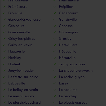
Franconville
Frémainville
Frémécourt
Frépillon
Frouville
Gadancourt
Garges-lès-gonesse
Genainville
Génicourt
Gonesse
Goussainville
Gouzangrez
Grisy-les-plâtres
Groslay
Guiry-en-vexin
Haravilliers
Haute-isle
Hédouville
Herblay
Hérouville
Hodent
Jagny-sous-bois
Jouy-le-moutier
La chapelle-en-vexin
La frette-sur-seine
La roche-guyon
Labbeville
Lassy
Le bellay-en-vexin
Le heaulme
Le mesnil-aubry
Le perchay
Le plessis-bouchard
Le plessis-gassot