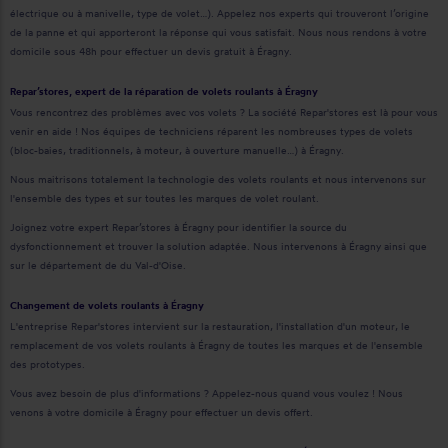
électrique ou à manivelle, type de volet…). Appelez nos experts qui trouveront l’origine
de la panne et qui apporteront la réponse qui vous satisfait. Nous nous rendons à votre
domicile sous 48h pour effectuer un devis gratuit à Éragny.
Repar’stores, expert de la réparation de volets roulants à Éragny
Vous rencontrez des problèmes avec vos volets ? La société Repar'stores est là pour vous
venir en aide ! Nos équipes de techniciens réparent les nombreuses types de volets
(bloc-baies, traditionnels, à moteur, à ouverture manuelle…) à Éragny.
Nous maitrisons totalement la technologie des volets roulants et nous intervenons sur
l'ensemble des types et sur toutes les marques de volet roulant.
Joignez votre expert Repar’stores à Éragny pour identifier la source du
dysfonctionnement et trouver la solution adaptée. Nous intervenons à Éragny ainsi que
sur le département de du Val-d'Oise.
Changement de volets roulants à Éragny
L'entreprise Repar'stores intervient sur la restauration, l'installation d'un moteur, le
remplacement de vos volets roulants à Éragny de toutes les marques et de l'ensemble
des prototypes.
Vous avez besoin de plus d'informations ? Appelez-nous quand vous voulez ! Nous
venons à votre domicile à Éragny pour effectuer un devis offert.