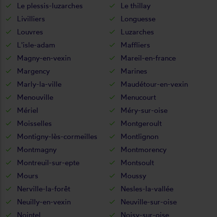
Le plessis-luzarches
Le thillay
Livilliers
Longuesse
Louvres
Luzarches
L'isle-adam
Maffliers
Magny-en-vexin
Mareil-en-france
Margency
Marines
Marly-la-ville
Maudétour-en-vexin
Menouville
Menucourt
Mériel
Méry-sur-oise
Moisselles
Montgeroult
Montigny-lès-cormeilles
Montlignon
Montmagny
Montmorency
Montreuil-sur-epte
Montsoult
Mours
Moussy
Nerville-la-forêt
Nesles-la-vallée
Neuilly-en-vexin
Neuville-sur-oise
Nointel
Noisy-sur-oise