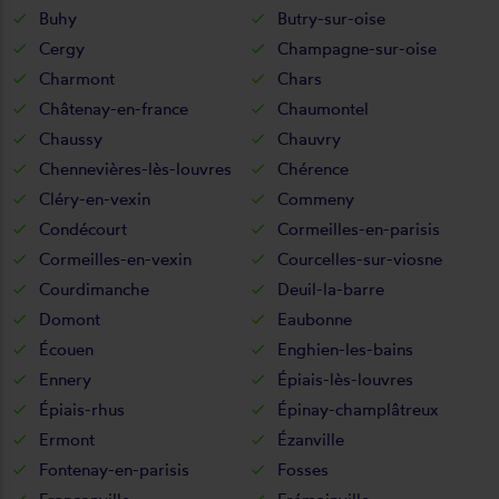
Buhy
Butry-sur-oise
Cergy
Champagne-sur-oise
Charmont
Chars
Châtenay-en-france
Chaumontel
Chaussy
Chauvry
Chennevières-lès-louvres
Chérence
Cléry-en-vexin
Commeny
Condécourt
Cormeilles-en-parisis
Cormeilles-en-vexin
Courcelles-sur-viosne
Courdimanche
Deuil-la-barre
Domont
Eaubonne
Écouen
Enghien-les-bains
Ennery
Épiais-lès-louvres
Épiais-rhus
Épinay-champlâtreux
Ermont
Ézanville
Fontenay-en-parisis
Fosses