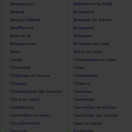
Bessancourt
Béthemont-la-forêt
Bezons
Boisemont
Boissy-l'aillerie
Bonneuil-en-france
Bouffémont
Bouqueval
Bray-et-lû
Bréançon
Brignancourt
Bruyères-sur-oise
Buhy
Butry-sur-oise
Cergy
Champagne-sur-oise
Charmont
Chars
Châtenay-en-france
Chaumontel
Chaussy
Chauvry
Chennevières-lès-louvres
Chérence
Cléry-en-vexin
Commeny
Condécourt
Cormeilles-en-parisis
Cormeilles-en-vexin
Courcelles-sur-viosne
Courdimanche
Deuil-la-barre
Domont
Eaubonne