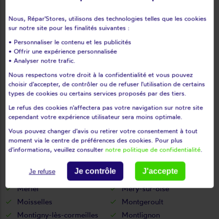
Jouy-le-moutier
La chapelle-en-vexin
La frette-sur-seine
La roche-guyon
Nous, Répar'Stores, utilisons des technologies telles que les cookies
sur notre site pour les finalités suivantes :
Labbeville
Lassy
• Personnaliser le contenu et les publicités
Le bellay-en-vexin
Le heaulme
• Offrir une expérience personnalisée
Le mesnil-aubry
Le perchay
• Analyser notre trafic.
Le plessis-bouchard
Le plessis-gassot
Nous respectons votre droit à la confidentialité et vous pouvez
Le plessis-luzarches
Le thillay
choisir d'accepter, de contrôler ou de refuser l'utilisation de certains
types de cookies ou certains services proposés par des tiers.
Livilliers
Longuesse
Le refus des cookies n'affectera pas votre navigation sur notre site
Louvres
Luzarches
cependant votre expérience utilisateur sera moins optimale.
L'isle-adam
Maffliers
Vous pouvez changer d'avis ou retirer votre consentement à tout
Magny-en-vexin
Mareil-en-france
moment via le centre de préférences des cookies. Pour plus
Margency
Marines
d'informations, veuillez consulter
notre politique de confidentialité
.
Marly-la-ville
Maudétour-en-vexin
Je contrôle
J'accepte
Je refuse
Menouville
Menucourt
Mériel
Méry-sur-oise
Moisselles
Montgeroult
Montigny-lès-cormeilles
Montlignon