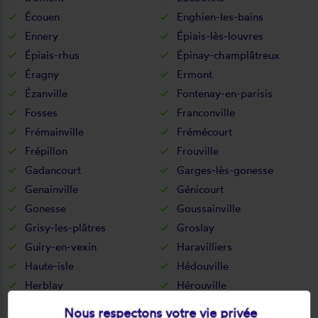
Écouen
Enghien-les-bains
Ennery
Épiais-lès-louvres
Épiais-rhus
Épinay-champlâtreux
Éragny
Ermont
Ézanville
Fontenay-en-parisis
Fosses
Franconville
Frémainville
Frémécourt
Frépillon
Frouville
Gadancourt
Garges-lès-gonesse
Genainville
Génicourt
Gonesse
Goussainville
Grisy-les-plâtres
Groslay
Guiry-en-vexin
Haravilliers
Haute-isle
Hédouville
Herblay
Hérouville
Hodent
Jagny-sous-bois
Nous respectons votre vie privée