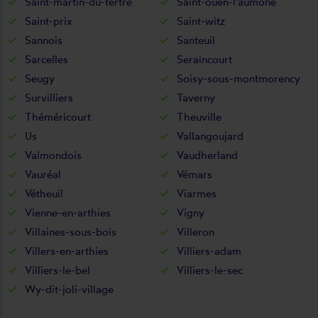
Saint-martin-du-tertre
Saint-ouen-l'aumône
Saint-prix
Saint-witz
Sannois
Santeuil
Sarcelles
Seraincourt
Seugy
Soisy-sous-montmorency
Survilliers
Taverny
Théméricourt
Theuville
Us
Vallangoujard
Valmondois
Vaudherland
Vauréal
Vémars
Vétheuil
Viarmes
Vienne-en-arthies
Vigny
Villaines-sous-bois
Villeron
Villers-en-arthies
Villiers-adam
Villiers-le-bel
Villiers-le-sec
Wy-dit-joli-village