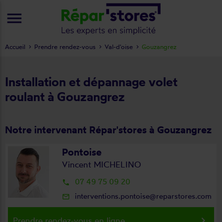
menu
Accueil
Prendre rendez-vous
Val-d'oise
Gouzangrez
Installation et dépannage volet
roulant à Gouzangrez
Notre intervenant Répar'stores à Gouzangrez
Pontoise
Vincent MICHELINO
07 49 75 09 20
local_phone
interventions.pontoise@reparstores.com
mail_outline
keyboard_arrow_right
Prendre rendez-vous en ligne