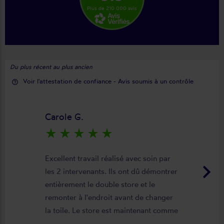
Plus de 210 000 avis
Du plus récent au plus ancien
Voir l'attestation de confiance - Avis soumis à un contrôle
help_outline
Carole G.
star_rate
star_rate
star_rate
star_rate
star_rate
Excellent travail réalisé avec soin par
keyboard_arrow_right
les 2 intervenants. Ils ont dû démontrer
entièrement le double store et le
remonter à l'endroit avant de changer
la toile. Le store est maintenant comme
neuf, parfaitement positionné et