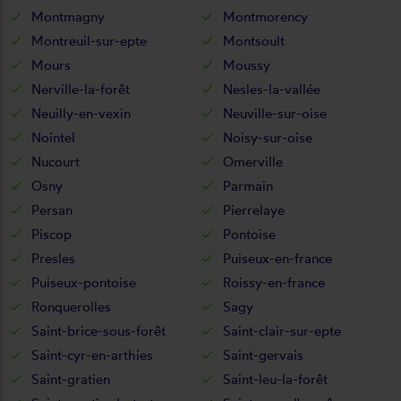
Montmagny
Montmorency
Montreuil-sur-epte
Montsoult
Mours
Moussy
Nerville-la-forêt
Nesles-la-vallée
Neuilly-en-vexin
Neuville-sur-oise
Nointel
Noisy-sur-oise
Nucourt
Omerville
Osny
Parmain
Persan
Pierrelaye
Piscop
Pontoise
Presles
Puiseux-en-france
Puiseux-pontoise
Roissy-en-france
Ronquerolles
Sagy
Saint-brice-sous-forêt
Saint-clair-sur-epte
Saint-cyr-en-arthies
Saint-gervais
Saint-gratien
Saint-leu-la-forêt