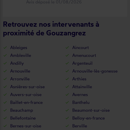
Avis déposé le 01/08/2026
fonctionnel. Je recommande vivement
cette entreprise.
Retrouvez nos intervenants à
proximité de Gouzangrez
Ableiges
Aincourt
Ambleville
Amenucourt
Andilly
Argenteuil
Arnouville
Arnouville-lès-gonesse
Arronville
Arthies
Asnières-sur-oise
Attainville
Auvers-sur-oise
Avernes
Baillet-en-france
Banthelu
Beauchamp
Beaumont-sur-oise
Bellefontaine
Belloy-en-france
Bernes-sur-oise
Berville