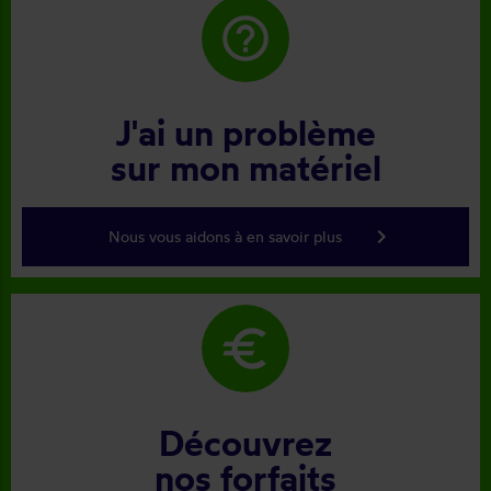
help_outline
J'ai un problème
sur mon matériel
keyboard_arrow_right
Nous vous aidons à en savoir plus
euro
Découvrez
nos forfaits