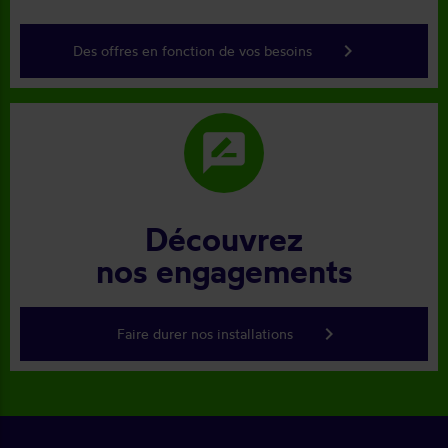
keyboard_arrow_right
Des offres en fonction de vos besoins
rate_review
Découvrez
nos engagements
keyboard_arrow_right
Faire durer nos installations