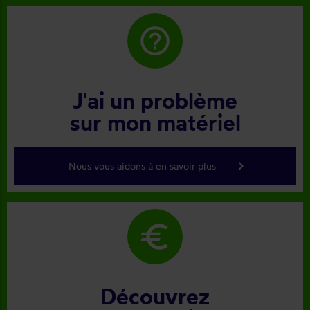
help_outline
J'ai un problème
sur mon matériel
keyboard_arrow_right
Nous vous aidons à en savoir plus
euro
Découvrez