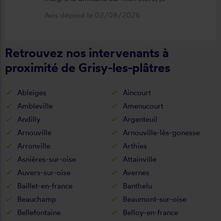
suis satisfait du résultat et du
Avis déposé le 02/08/2026
déroulement de cette opération, devis,
commande, délai qualité de la toile et
Retrouvez nos intervenants à
de la pose je recommande ????
proximité de Grisy-les-plâtres
Ableiges
Aincourt
Ambleville
Amenucourt
Andilly
Argenteuil
Arnouville
Arnouville-lès-gonesse
Arronville
Arthies
Asnières-sur-oise
Attainville
Auvers-sur-oise
Avernes
Baillet-en-france
Banthelu
Beauchamp
Beaumont-sur-oise
Bellefontaine
Belloy-en-france