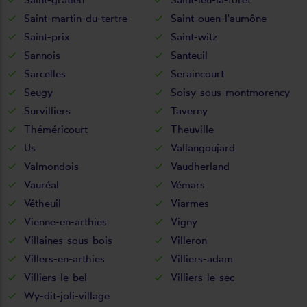
Saint-martin-du-tertre
Saint-ouen-l'aumône
Saint-prix
Saint-witz
Sannois
Santeuil
Sarcelles
Seraincourt
Seugy
Soisy-sous-montmorency
Survilliers
Taverny
Théméricourt
Theuville
Us
Vallangoujard
Valmondois
Vaudherland
Vauréal
Vémars
Vétheuil
Viarmes
Vienne-en-arthies
Vigny
Villaines-sous-bois
Villeron
Villers-en-arthies
Villiers-adam
Villiers-le-bel
Villiers-le-sec
Wy-dit-joli-village