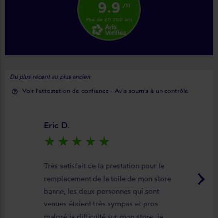
9.9
/10
Plus de 211 000 avis
Du plus récent au plus ancien
Voir l'attestation de confiance - Avis soumis à un contrôle
help_outline
Eric D.
star_rate
star_rate
star_rate
star_rate
star_rate
Très satisfait de la prestation pour le
keyboard_arrow_right
remplacement de la toile de mon store
banne, les deux personnes qui sont
venues étaient très sympas et pros
malgré la difficulté sur mon store, je