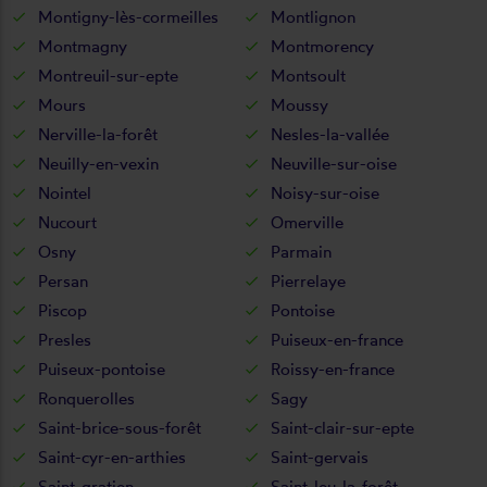
Montigny-lès-cormeilles
Montlignon
Montmagny
Montmorency
Montreuil-sur-epte
Montsoult
Mours
Moussy
Nerville-la-forêt
Nesles-la-vallée
Neuilly-en-vexin
Neuville-sur-oise
Nointel
Noisy-sur-oise
Nucourt
Omerville
Osny
Parmain
Persan
Pierrelaye
Piscop
Pontoise
Presles
Puiseux-en-france
Puiseux-pontoise
Roissy-en-france
Ronquerolles
Sagy
Saint-brice-sous-forêt
Saint-clair-sur-epte
Saint-cyr-en-arthies
Saint-gervais
Saint-gratien
Saint-leu-la-forêt