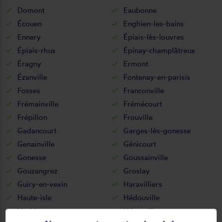
Domont
Eaubonne
Écouen
Enghien-les-bains
Ennery
Épiais-lès-louvres
Épiais-rhus
Épinay-champlâtreux
Éragny
Ermont
Ézanville
Fontenay-en-parisis
Fosses
Franconville
Frémainville
Frémécourt
Frépillon
Frouville
Gadancourt
Garges-lès-gonesse
Genainville
Génicourt
Gonesse
Goussainville
Gouzangrez
Groslay
Guiry-en-vexin
Haravilliers
Haute-isle
Hédouville
Herblay
Hérouville