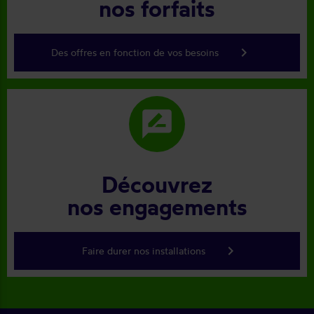
nos forfaits
keyboard_arrow_right
Des offres en fonction de vos besoins
rate_review
Découvrez
nos engagements
keyboard_arrow_right
Faire durer nos installations