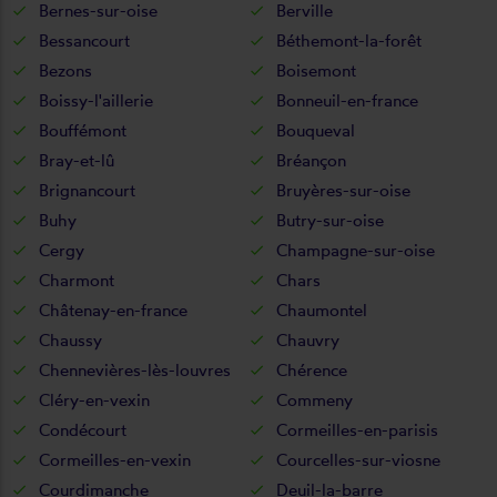
Bernes-sur-oise
Berville
Bessancourt
Béthemont-la-forêt
Bezons
Boisemont
Boissy-l'aillerie
Bonneuil-en-france
Bouffémont
Bouqueval
Bray-et-lû
Bréançon
Brignancourt
Bruyères-sur-oise
Buhy
Butry-sur-oise
Cergy
Champagne-sur-oise
Charmont
Chars
Châtenay-en-france
Chaumontel
Chaussy
Chauvry
Chennevières-lès-louvres
Chérence
Cléry-en-vexin
Commeny
Condécourt
Cormeilles-en-parisis
Cormeilles-en-vexin
Courcelles-sur-viosne
Courdimanche
Deuil-la-barre