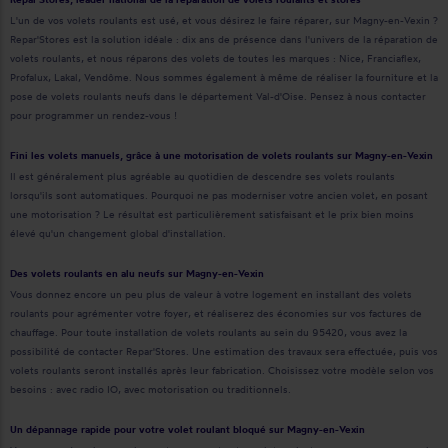
L'un de vos volets roulants est usé, et vous désirez le faire réparer, sur Magny-en-Vexin ?
Repar'Stores est la solution idéale : dix ans de présence dans l'univers de la réparation de
volets roulants, et nous réparons des volets de toutes les marques : Nice, Franciaflex,
Profalux, Lakal, Vendôme. Nous sommes également à même de réaliser la fourniture et la
pose de volets roulants neufs dans le département Val-d'Oise. Pensez à nous contacter
pour programmer un rendez-vous !
Fini les volets manuels, grâce à une motorisation de volets roulants sur Magny-en-Vexin
Il est généralement plus agréable au quotidien de descendre ses volets roulants
lorsqu'ils sont automatiques. Pourquoi ne pas moderniser votre ancien volet, en posant
une motorisation ? Le résultat est particulièrement satisfaisant et le prix bien moins
élevé qu'un changement global d'installation.
Des volets roulants en alu neufs sur Magny-en-Vexin
Vous donnez encore un peu plus de valeur à votre logement en installant des volets
roulants pour agrémenter votre foyer, et réaliserez des économies sur vos factures de
chauffage. Pour toute installation de volets roulants au sein du 95420, vous avez la
possibilité de contacter Repar'Stores. Une estimation des travaux sera effectuée, puis vos
volets roulants seront installés après leur fabrication. Choisissez votre modèle selon vos
besoins : avec radio IO, avec motorisation ou traditionnels.
Un dépannage rapide pour votre volet roulant bloqué sur Magny-en-Vexin