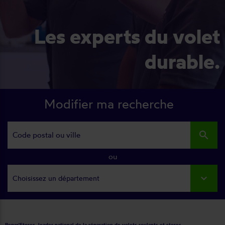
Les experts du volet
durable.
Modifier ma recherche
search
ou
Choisissez un département
Repar'Stores, leader national de la réparation de volets roulants et stores