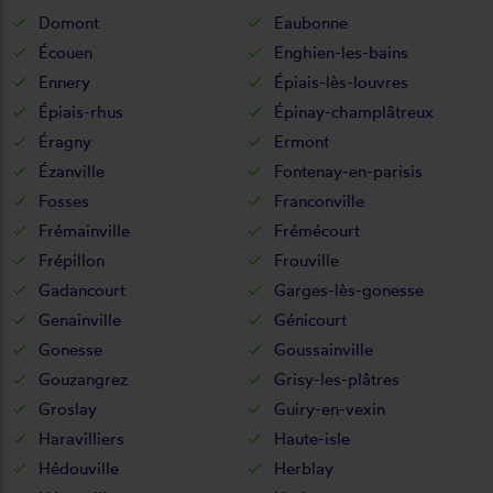
Domont
Eaubonne
Écouen
Enghien-les-bains
Ennery
Épiais-lès-louvres
Épiais-rhus
Épinay-champlâtreux
Éragny
Ermont
Ézanville
Fontenay-en-parisis
Fosses
Franconville
Frémainville
Frémécourt
Frépillon
Frouville
Gadancourt
Garges-lès-gonesse
Genainville
Génicourt
Gonesse
Goussainville
Gouzangrez
Grisy-les-plâtres
Groslay
Guiry-en-vexin
Haravilliers
Haute-isle
Hédouville
Herblay