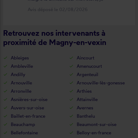
suis satisfait du résultat et du
Avis déposé le 02/08/2026
déroulement de cette opération, devis,
commande, délai qualité de la toile et
Retrouvez nos intervenants à
de la pose je recommande ????
proximité de Magny-en-vexin
Ableiges
Aincourt
Ambleville
Amenucourt
Andilly
Argenteuil
Arnouville
Arnouville-lès-gonesse
Arronville
Arthies
Asnières-sur-oise
Attainville
Auvers-sur-oise
Avernes
Baillet-en-france
Banthelu
Beauchamp
Beaumont-sur-oise
Bellefontaine
Belloy-en-france