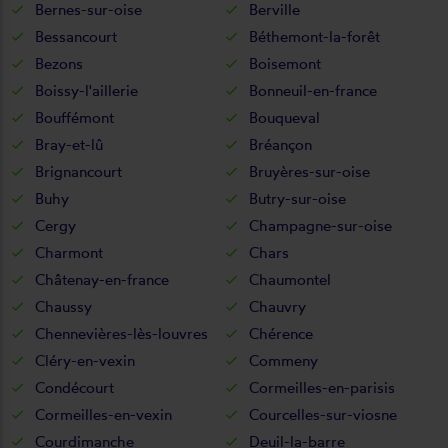
Bernes-sur-oise
Berville
Bessancourt
Béthemont-la-forêt
Bezons
Boisemont
Boissy-l'aillerie
Bonneuil-en-france
Bouffémont
Bouqueval
Bray-et-lû
Bréançon
Brignancourt
Bruyères-sur-oise
Buhy
Butry-sur-oise
Cergy
Champagne-sur-oise
Charmont
Chars
Châtenay-en-france
Chaumontel
Chaussy
Chauvry
Chennevières-lès-louvres
Chérence
Cléry-en-vexin
Commeny
Condécourt
Cormeilles-en-parisis
Cormeilles-en-vexin
Courcelles-sur-viosne
Courdimanche
Deuil-la-barre