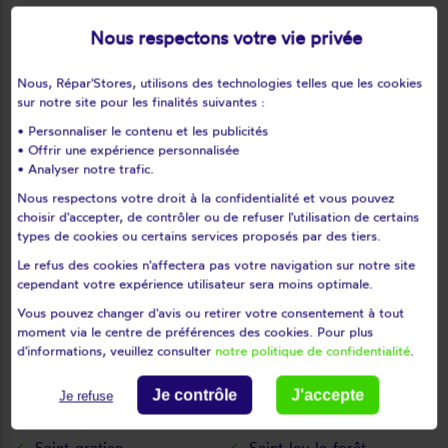
Montigny-lès-cormeilles
Montlignon
Nous respectons votre vie privée
Montmagny
Montmorency
Montreuil-sur-epte
Montsoult
Nous, Répar'Stores, utilisons des technologies telles que les cookies
Mours
Moussy
sur notre site pour les finalités suivantes :
Nerville-la-forêt
Nesles-la-vallée
• Personnaliser le contenu et les publicités
Neuilly-en-vexin
Neuville-sur-oise
• Offrir une expérience personnalisée
• Analyser notre trafic.
Nointel
Noisy-sur-oise
Nous respectons votre droit à la confidentialité et vous pouvez
Nucourt
Omerville
choisir d'accepter, de contrôler ou de refuser l'utilisation de certains
Osny
Parmain
types de cookies ou certains services proposés par des tiers.
Persan
Pierrelaye
Le refus des cookies n'affectera pas votre navigation sur notre site
cependant votre expérience utilisateur sera moins optimale.
Piscop
Pontoise
Presles
Puiseux-en-france
Vous pouvez changer d'avis ou retirer votre consentement à tout
moment via le centre de préférences des cookies. Pour plus
Puiseux-pontoise
Roissy-en-france
d'informations, veuillez consulter
notre politique de confidentialité
.
Ronquerolles
Sagy
Saint-brice-sous-forêt
Saint-clair-sur-epte
Je contrôle
J'accepte
Je refuse
Saint-cyr-en-arthies
Saint-gervais
Saint-gratien
Saint-leu-la-forêt