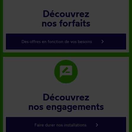
Découvrez
nos forfaits
keyboard_arrow_right
Des offres en fonction de vos besoins
rate_review
Découvrez
nos engagements
keyboard_arrow_right
Faire durer nos installations