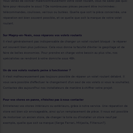
Vous venez de coincer malencontreusement votre volet roulant, vous ne savez pas quoi
faire pour résoudre le souci ? De nombreuses pièces peuvent être incriminées :
télécommandes, coulisses, verrous ou butées. Quelle que soit la pièce concernée, une
réparation est bien souvent possible, et ce quelle que soit la marque de votre volet
roulant.
Sur Magny-en-Vexin, nous réparons vos volets roulants
Il n'est généralement pas indispensable de changer un volet roulant bloqué : le réparer
est souvent bien plus judicieux. Cela vous donne la faculté d'éviter le gaspillage et de
faire de belles économies. Pour prendre en charge votre besoin au plus vite, nos
spécialistes se rendront à votre domicile sous 48h.
Un de vos volets roulants peine à fonctionner ?
Il n'est malheureusement pas toujours possible de réparer un volet roulant délabré. Il
vous sera possible d'effectuer le changement d'un seul de vos volets si vous le souhaitez.
Contactez dès aujourd'hui nos installateurs de manière à chiffrer votre projet.
Pour vos stores en panne, n'hésitez pas à nous contacter
Entretenez vos stores intérieurs ou extérieurs, grâce à notre service. Une réparation de
store est bien sûr envisageable, ainsi qu'un remplacement de pièce. Il nous est possible
de motoriser un ancien store, de changer la toile ou d'installer un store neuf par
exemple, quelle que soit sa marque (Serge Ferrari, Mitjavila, Filtersun?).