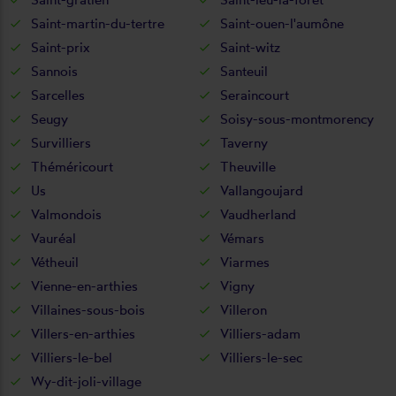
Saint-martin-du-tertre
Saint-ouen-l'aumône
Saint-prix
Saint-witz
Sannois
Santeuil
Sarcelles
Seraincourt
Seugy
Soisy-sous-montmorency
Survilliers
Taverny
Théméricourt
Theuville
Us
Vallangoujard
Valmondois
Vaudherland
Vauréal
Vémars
Vétheuil
Viarmes
Vienne-en-arthies
Vigny
Villaines-sous-bois
Villeron
Villers-en-arthies
Villiers-adam
Villiers-le-bel
Villiers-le-sec
Wy-dit-joli-village