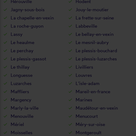
Hérouville
Hodent
Jagny-sous-bois
Jouy-le-moutier
La chapelle-en-vexin
La frette-sur-seine
La roche-guyon
Labbeville
Lassy
Le bellay-en-vexin
Le heaulme
Le mesnil-aubry
Le perchay
Le plessis-bouchard
Le plessis-gassot
Le plessis-luzarches
Le thillay
Livilliers
Longuesse
Louvres
Luzarches
L'isle-adam
Maffliers
Mareil-en-france
Margency
Marines
Marly-la-ville
Maudétour-en-vexin
Menouville
Menucourt
Mériel
Méry-sur-oise
Moisselles
Montgeroult