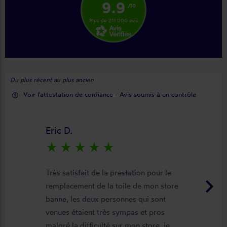
9.9
/10
Plus de 211 000 avis
Du plus récent au plus ancien
Voir l'attestation de confiance - Avis soumis à un contrôle
help_outline
Eric D.
star_rate
star_rate
star_rate
star_rate
star_rate
Très satisfait de la prestation pour le
keyboard_arrow_right
remplacement de la toile de mon store
banne, les deux personnes qui sont
venues étaient très sympas et pros
malgré la difficulté sur mon store, je