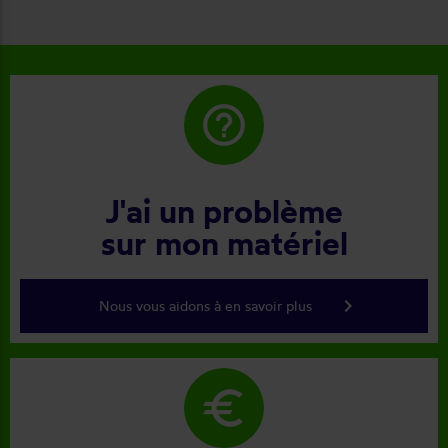
help_outline
J'ai un problème
sur mon matériel
keyboard_arrow_right
Nous vous aidons à en savoir plus
euro