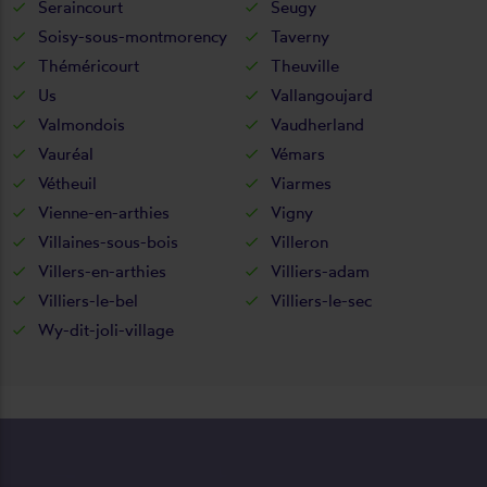
Seraincourt
Seugy
Soisy-sous-montmorency
Taverny
Théméricourt
Theuville
Us
Vallangoujard
Valmondois
Vaudherland
Vauréal
Vémars
Vétheuil
Viarmes
Vienne-en-arthies
Vigny
Villaines-sous-bois
Villeron
Villers-en-arthies
Villiers-adam
Villiers-le-bel
Villiers-le-sec
Wy-dit-joli-village