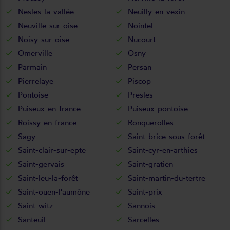
Nesles-la-vallée
Neuilly-en-vexin
Neuville-sur-oise
Nointel
Noisy-sur-oise
Nucourt
Omerville
Osny
Parmain
Persan
Pierrelaye
Piscop
Pontoise
Presles
Puiseux-en-france
Puiseux-pontoise
Roissy-en-france
Ronquerolles
Sagy
Saint-brice-sous-forêt
Saint-clair-sur-epte
Saint-cyr-en-arthies
Saint-gervais
Saint-gratien
Saint-leu-la-forêt
Saint-martin-du-tertre
Saint-ouen-l'aumône
Saint-prix
Saint-witz
Sannois
Santeuil
Sarcelles