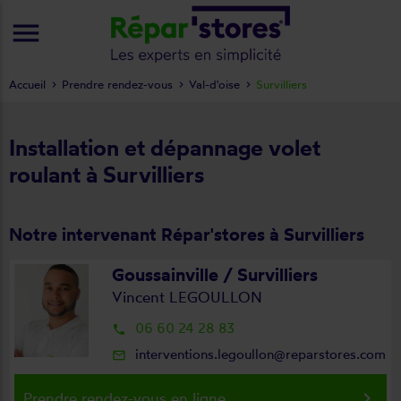
menu
Accueil
Prendre rendez-vous
Val-d'oise
Survilliers
Installation et dépannage volet
roulant à Survilliers
Notre intervenant Répar'stores à Survilliers
Goussainville / Survilliers
Vincent LEGOULLON
06 60 24 28 83
local_phone
interventions.legoullon@reparstores.com
mail_outline
keyboard_arrow_right
Prendre rendez-vous en ligne