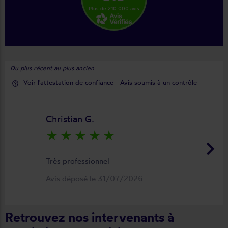
Plus de 210 000 avis
Du plus récent au plus ancien
Voir l'attestation de confiance - Avis soumis à un contrôle
help_outline
Christian G.
star_rate
star_rate
star_rate
star_rate
star_rate
keyboard_arrow_right
Très professionnel
Avis déposé le 31/07/2026
Retrouvez nos intervenants à