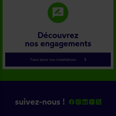
rate_review
Découvrez
nos engagements
keyboard_arrow_right
Faire durer nos installations
suivez-nous !