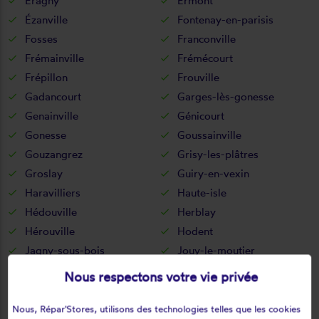
Éragny
Ermont
Ézanville
Fontenay-en-parisis
Fosses
Franconville
Frémainville
Frémécourt
Frépillon
Frouville
Gadancourt
Garges-lès-gonesse
Genainville
Génicourt
Gonesse
Goussainville
Gouzangrez
Grisy-les-plâtres
Groslay
Guiry-en-vexin
Haravilliers
Haute-isle
Hédouville
Herblay
Hérouville
Hodent
Jagny-sous-bois
Jouy-le-moutier
La chapelle-en-vexin
La frette-sur-seine
Nous respectons votre vie privée
La roche-guyon
Labbeville
Lassy
Le bellay-en-vexin
Nous, Répar'Stores, utilisons des technologies telles que les cookies