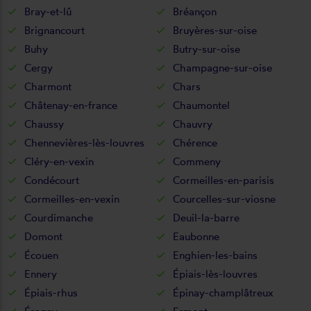
Bray-et-lû
Bréançon
Brignancourt
Bruyères-sur-oise
Buhy
Butry-sur-oise
Cergy
Champagne-sur-oise
Charmont
Chars
Châtenay-en-france
Chaumontel
Chaussy
Chauvry
Chennevières-lès-louvres
Chérence
Cléry-en-vexin
Commeny
Condécourt
Cormeilles-en-parisis
Cormeilles-en-vexin
Courcelles-sur-viosne
Courdimanche
Deuil-la-barre
Domont
Eaubonne
Écouen
Enghien-les-bains
Ennery
Épiais-lès-louvres
Épiais-rhus
Épinay-champlâtreux