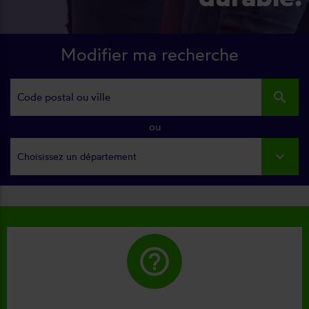
Modifier ma recherche
search
ou
Choisissez un département
help_outline