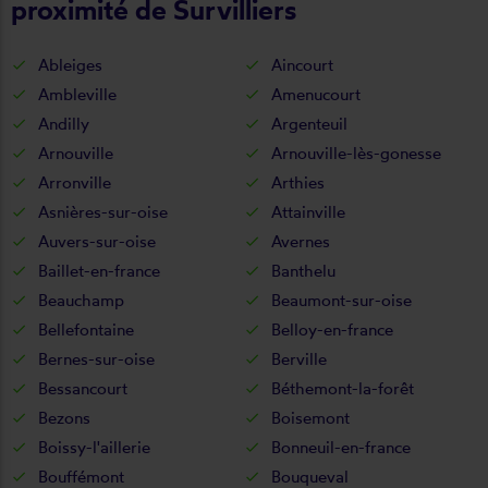
proximité de Survilliers
Ableiges
Aincourt
Ambleville
Amenucourt
Andilly
Argenteuil
Arnouville
Arnouville-lès-gonesse
Arronville
Arthies
Asnières-sur-oise
Attainville
Auvers-sur-oise
Avernes
Baillet-en-france
Banthelu
Beauchamp
Beaumont-sur-oise
Bellefontaine
Belloy-en-france
Bernes-sur-oise
Berville
Bessancourt
Béthemont-la-forêt
Bezons
Boisemont
Boissy-l'aillerie
Bonneuil-en-france
Bouffémont
Bouqueval