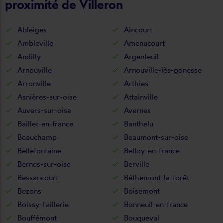
proximité de Villeron
Ableiges
Aincourt
Ambleville
Amenucourt
Andilly
Argenteuil
Arnouville
Arnouville-lès-gonesse
Arronville
Arthies
Asnières-sur-oise
Attainville
Auvers-sur-oise
Avernes
Baillet-en-france
Banthelu
Beauchamp
Beaumont-sur-oise
Bellefontaine
Belloy-en-france
Bernes-sur-oise
Berville
Bessancourt
Béthemont-la-forêt
Bezons
Boisemont
Boissy-l'aillerie
Bonneuil-en-france
Bouffémont
Bouqueval