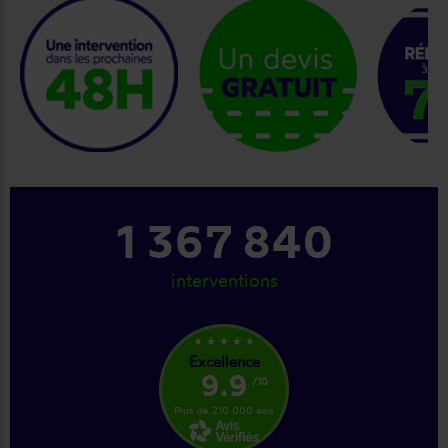
keyboard_arrow_right
1 367 840
interventions
star_rate
star_rate
star_rate
star_rate
star_rate
Excellence
9.9
/10
Plus de 210 000 avis