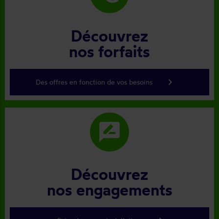
Découvrez
nos forfaits
keyboard_arrow_right
Des offres en fonction de vos besoins
rate_review
Découvrez
nos engagements