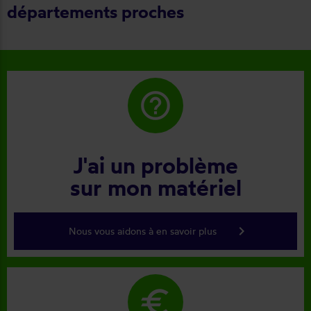
départements proches
help_outline
J'ai un problème
sur mon matériel
keyboard_arrow_right
Nous vous aidons à en savoir plus
euro