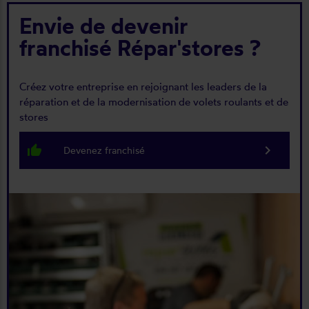
Envie de devenir
franchisé Répar'stores ?
Créez votre entreprise en rejoignant les leaders de la
réparation et de la modernisation de volets roulants et de
stores
thumb_up_alt
keyboard_arrow_right
Devenez franchisé