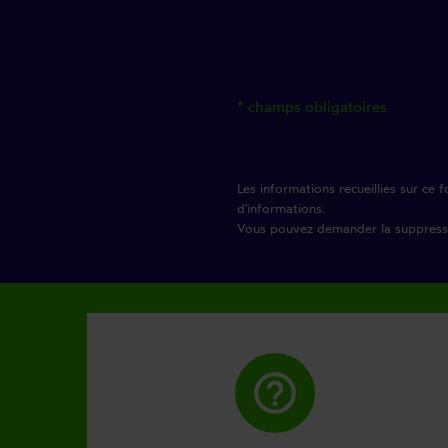
* champs obligatoires
Les informations recueillies sur ce
d'informations.
Vous pouvez demander la suppressio
help_outline