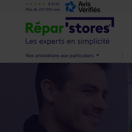
9.9/10
star_rate
star_rate
star_rate
star_rate
star_rate
Plus de 210 000 avis
Nos prestations aux particuliers