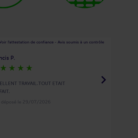
Voir l'attestation de confiance - Avis soumis à un contrôle
ncis P.
star_rate
star_rate
star_rate
star_rate
keyboard_arrow_right
ELLENT TRAVAIL.TOUT ETAIT
FAIT.
s déposé le 29/07/2026