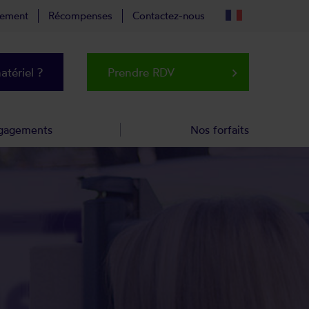
tement
Récompenses
Contactez-nous
tériel ?
Prendre RDV
keyboard_arrow_right
gagements
Nos forfaits