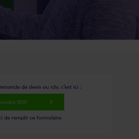
emande de devis ou rdv, c’est ici :
keyboard_arrow_right
rendre RDV
i de remplir ce formulaire.