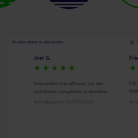
Du plus récent au plus ancien
help_outline
Joel G.
Fra
star_rate
star_rate
star_rate
star_rate
star_rate
star_rate
Intervention très efficace, par des
EXC
techniciens compétents et aimables
PAR
Avis déposé le 29/07/2026
Avi