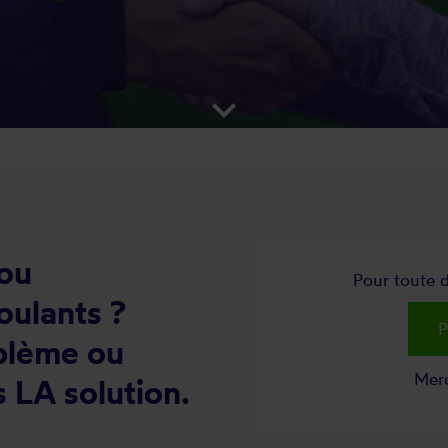
keyboard_arrow_down
 ou
Pour toute d
oulants ?
P
oblème ou
Merc
 LA solution.