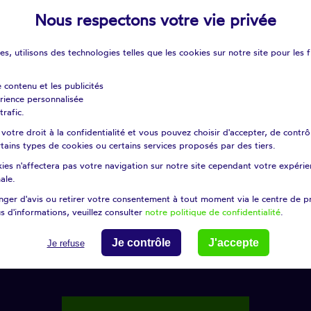
Nous respectons votre vie privée
s, utilisons des technologies telles que les cookies sur notre site pour les f
e contenu et les publicités
érience personnalisée
trafic.
otre droit à la confidentialité et vous pouvez choisir d'accepter, de contrô
certains types de cookies ou certains services proposés par des tiers.
ies n'affectera pas votre navigation sur notre site cependant votre expérien
ale.
r'stores ?
ger d'avis ou retirer votre consentement à tout moment via le centre de p
s d'informations, veuillez consulter
notre politique de confidentialité
.
Je contrôle
J'accepte
Je refuse
collecter mes données afin de répondre à ma demande d'informations
*
de confidentialité.