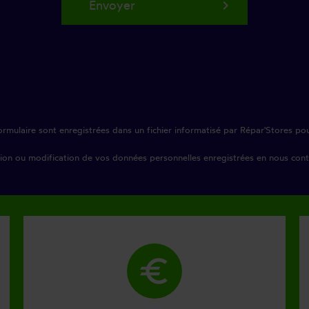
keyboard_arrow_right
Envoyer
 formulaire sont enregistrées dans un fichier informatisé par Répar'Stores 
n ou modification de vos données personnelles enregistrées en nous conta
euro