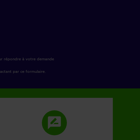
pour répondre à votre demande
ctant par ce formulaire.
rate_review