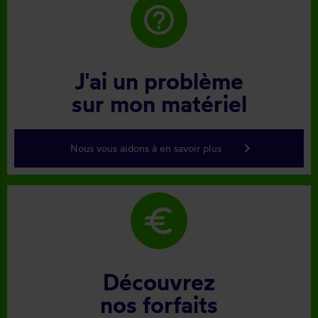
help_outline
J'ai un problème
sur mon matériel
keyboard_arrow_right
Nous vous aidons à en savoir plus
euro
Découvrez
nos forfaits