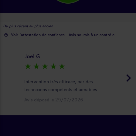
Du plus récent au plus ancien
Voir l'attestation de confiance - Avis soumis à un contrôle
help_outline
Joel G.
star_rate
star_rate
star_rate
star_rate
star_rate
keyboard_arrow_right
Intervention très efficace, par des
techniciens compétents et aimables
Avis déposé le 29/07/2026