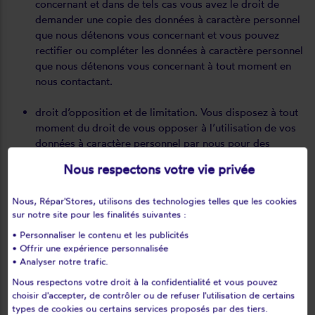
concernant et dans de tels cas vous avez le droit de
demander une copie des données à caractère personnel
que nous détenons vous concernant et vous pouvez
rectifier ou compléter les données à caractère personnel
que nous détenons vous concernant à tout moment en
nous contactant.
droit d’opposition et de limitation. Vous disposez à tout
moment du droit de vous opposer à l’utilisation de vos
données à caractère personnel par nous pour des
finalités de démarchage. Dans certaines circonstances,
Nous respectons votre vie privée
vous pouvez également limiter notre utilisation de vos
données à caractère personnel, par exemple lorsque
Nous, Répar'Stores, utilisons des technologies telles que les cookies
nous prenons des mesures pour corriger des données
sur notre site pour les finalités suivantes :
inexactes suite à votre demande ;
• Personnaliser le contenu et les publicités
• Offrir une expérience personnalisée
droit à l’effacement. Nous supprimons vos données à
• Analyser notre trafic.
caractère personnel à votre demande sauf si nous avons
l’obligation de conserver vos données à caractère
Nous respectons votre droit à la confidentialité et vous pouvez
choisir d'accepter, de contrôler ou de refuser l'utilisation de certains
personnel afin de nous conformer aux lois et
types de cookies ou certains services proposés par des tiers.
réglementations applicables et conformément à nos