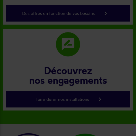
keyboard_arrow_right
Des offres en fonction de vos besoins
rate_review
Découvrez
nos engagements
keyboard_arrow_right
Faire durer nos installations