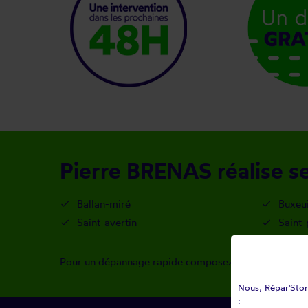
Pierre BRENAS réalise se
Ballan-miré
Buxeui
Saint-avertin
Saint-
Pour un dépannage rapide composez le
06 81 74 25 
Nous, Répar'Store
: