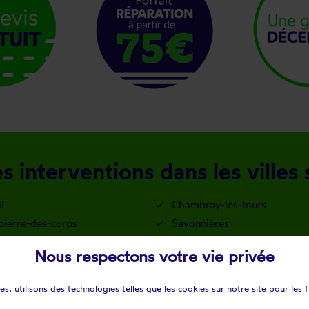
s interventions dans les villes
l
Chambray-lès-tours
pierre-des-corps
Savonnières
Nous respectons votre vie privée
40
s, utilisons des technologies telles que les cookies sur notre site pour les f