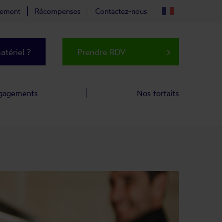
tement
Récompenses
Contactez-nous
tériel ?
Prendre RDV
keyboard_arrow_right
gagements
Nos forfaits