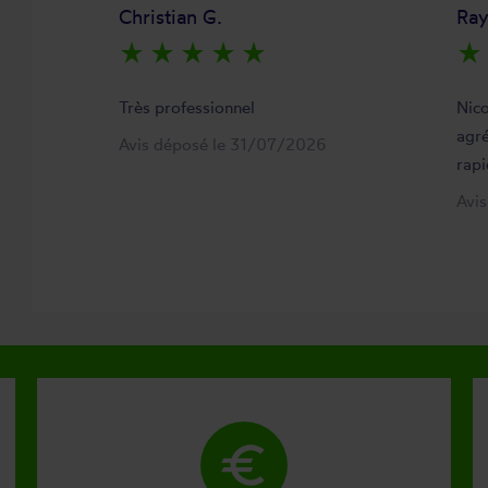
Christian G.
Ra
star_rate
star_rate
star_rate
star_rate
star_rate
star_rate
Très professionnel
Nico
agré
Avis déposé le 31/07/2026
rapi
Avi
euro