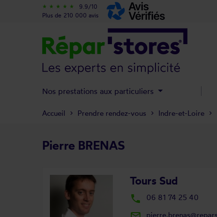
9.9/10
star_rate
star_rate
star_rate
star_rate
star_rate
Plus de 210 000 avis
Nos prestations aux particuliers
Accueil
Prendre rendez-vous
Indre-et-Loire
Pierre BRENAS
Tours Sud
local_phone
06 81 74 25 40
mail_outline
pierre.brenas@repar