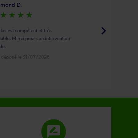
ymond D.
star_rate
star_rate
star_rate
star_rate
keyboard_arrow_right
las est compétent et très
able. Merci pour son intervention
de.
s déposé le 31/07/2026
rate_review