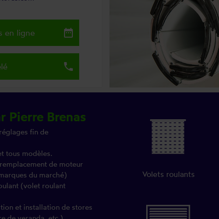
date_range
 en ligne
local_phone
lé
r Pierre Brenas
réglages fin de
et tous modèles.
 (remplacement de moteur
Volets roulants
s marques du marché)
oulant (volet roulant
on et installation de stores
re de veranda, etc.)