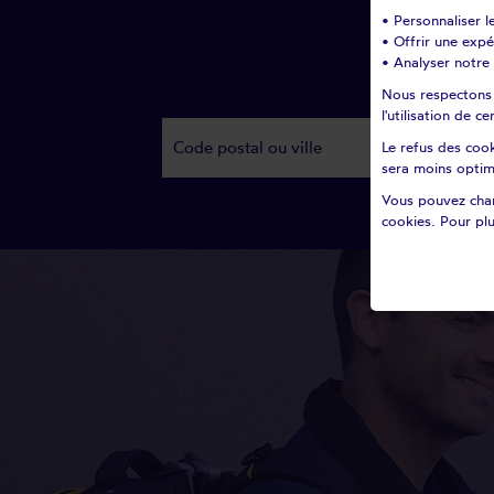
• Personnaliser l
• Offrir une exp
• Analyser notre 
Nous respectons v
l'utilisation de 
Le refus des cook
sera moins optim
Vous pouvez chan
cookies. Pour plu