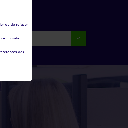
ler ou de refuser
ce utilisateur
rtement
références des