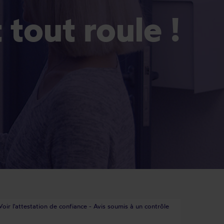
Et tout roule !
Voir l'attestation de confiance - Avis soumis à un contrôle