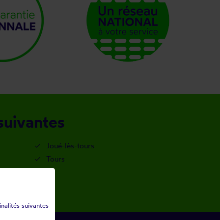
 suivantes
Joué-lès-tours
Tours
inalités suivantes