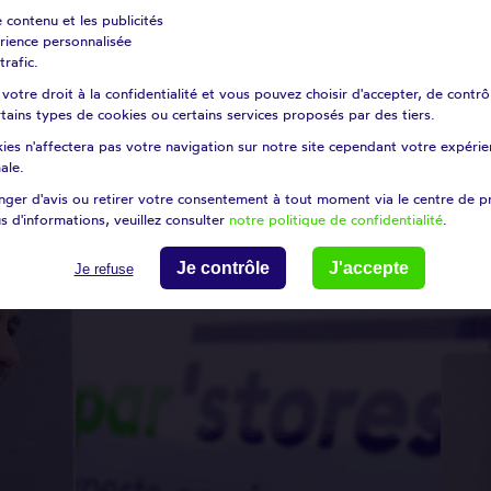
e contenu et les publicités
érience personnalisée
Modifier ma recherche
trafic.
otre droit à la confidentialité et vous pouvez choisir d'accepter, de contrô
certains types de cookies ou certains services proposés par des tiers.
search
ou
ies n'affectera pas votre navigation sur notre site cependant votre expérien
Choisissez un dépa
ale.
ger d'avis ou retirer votre consentement à tout moment via le centre de p
s d'informations, veuillez consulter
notre politique de confidentialité
.
Je contrôle
J'accepte
Je refuse