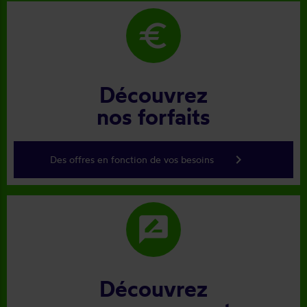
euro
Découvrez
nos forfaits
keyboard_arrow_right
Des offres en fonction de vos besoins
rate_review
Découvrez