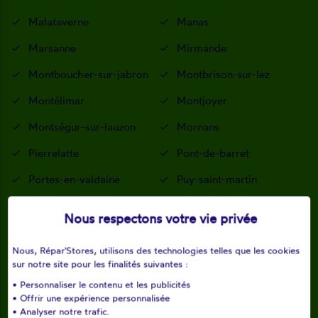
Malataverne
Manas
Marsanne
Mirmande
Montboucher-sur-jabron
Montbrison-sur-lez
Montélimar
Montjoyer
Montségur-sur-lauzon
Mornans
Pierrelatte
Pont-de-barret
Portes-en-valdaine
Puy-saint-martin
Puygiron
Réauville
Nous respectons votre vie privée
Richerenches
Roche-saint-secret-béconne
Nous, Répar'Stores, utilisons des technologies telles que les cookies
sur notre site pour les finalités suivantes :
Rochebaudin
Rochefort-en-valdaine
• Personnaliser le contenu et les publicités
• Offrir une expérience personnalisée
Rochegude
Roussas
• Analyser notre trafic.