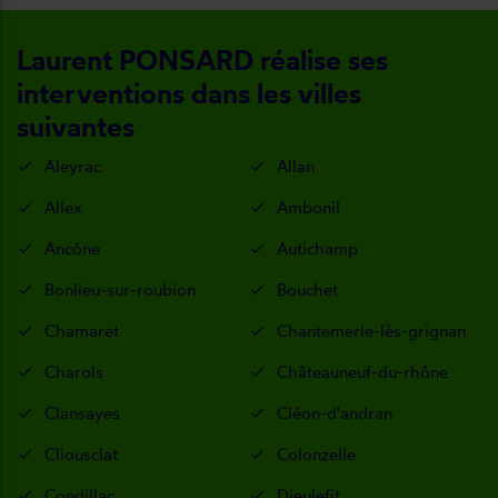
Laurent PONSARD réalise ses
interventions dans les villes
suivantes
Aleyrac
Allan
Allex
Ambonil
Ancône
Autichamp
Bonlieu-sur-roubion
Bouchet
Chamaret
Chantemerle-lès-grignan
Charols
Châteauneuf-du-rhône
Clansayes
Cléon-d'andran
Cliousclat
Colonzelle
Condillac
Dieulefit