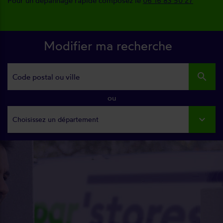
Pour un dépannage rapide composez le
06 16 83 50 27
Modifier ma recherche
search
ou
Choisissez un département