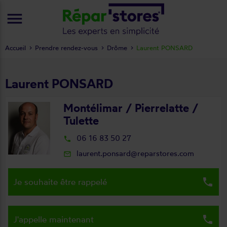
menu
Accueil
Prendre rendez-vous
Drôme
Laurent PONSARD
Laurent PONSARD
Montélimar / Pierrelatte /
Tulette
06 16 83 50 27
local_phone
laurent.ponsard@reparstores.com
mail_outline
local_phone
Je souhaite être rappelé
local_phone
J'appelle maintenant