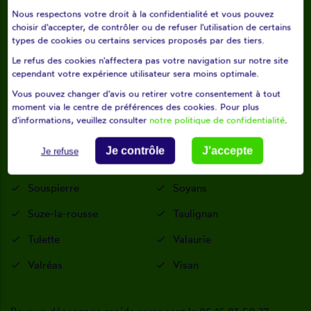
Rousset-les-vignes
Roynac
Nous respectons votre droit à la confidentialité et vous pouvez
choisir d'accepter, de contrôler ou de refuser l'utilisation de certains
Saint-gervais-sur-roubion
Saint-marcel-lès-sauzet
types de cookies ou certains services proposés par des tiers.
Saint-pantaléon-les-vignes
Saint-paul-trois-châteaux
Le refus des cookies n'affectera pas votre navigation sur notre site
cependant votre expérience utilisateur sera moins optimale.
Saint-restitut
Salettes
Vous pouvez changer d'avis ou retirer votre consentement à tout
moment via le centre de préférences des cookies. Pour plus
Salles-sous-bois
Saou
d'informations, veuillez consulter
notre politique de confidentialité
.
Saulce-sur-rhône
Sauzet
Je contrôle
J'accepte
Je refuse
Savasse
Solérieux
Souspierre
Soyans
Suze-la-rousse
Taulignan
Tulette
Valaurie
Valréas
Visan