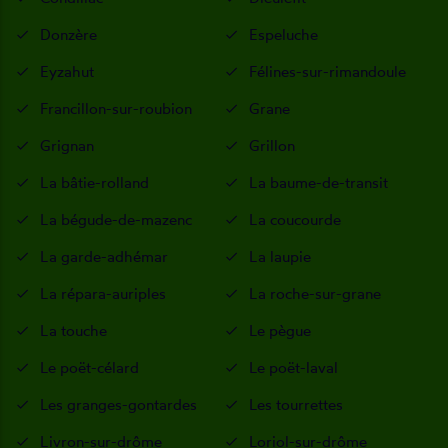
Donzère
Espeluche
Eyzahut
Félines-sur-rimandoule
Francillon-sur-roubion
Grane
Grignan
Grillon
La bâtie-rolland
La baume-de-transit
La bégude-de-mazenc
La coucourde
La garde-adhémar
La laupie
La répara-auriples
La roche-sur-grane
La touche
Le pègue
Le poët-célard
Le poët-laval
Les granges-gontardes
Les tourrettes
Livron-sur-drôme
Loriol-sur-drôme