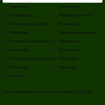
Traenheim
Truchtersheim
Waldolwisheim
Waltenheim-sur-zorn
Wangenbourg-engenthal
Wasselonne
Westhoffen
Westhouse-marmoutier
Wickersheim-wilshausen
Willgottheim
Wilwisheim
Wingersheim
Wintzenheim-kochersberg
Wittersheim
Wolschheim
Zehnacker
Zeinheim
Pour un dépannage rapide composez le
06 07 14 22 37