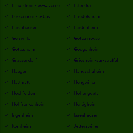
Ernolsheim-lès-saverne
Ettendorf
Fessenheim-le-bas
Friedolsheim
Furchhausen
Furdenheim
Geiswiller
Gottenhouse
Gottesheim
Gougenheim
Grassendorf
Griesheim-sur-souffel
Haegen
Handschuheim
Hattmatt
Hengwiller
Hochfelden
Hohengoeft
Hohfrankenheim
Hurtigheim
Ingenheim
Issenhausen
Ittenheim
Jetterswiller