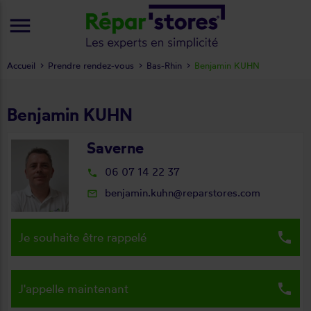
menu
Accueil
Prendre rendez-vous
Bas-Rhin
Benjamin KUHN
Benjamin KUHN
Saverne
06 07 14 22 37
local_phone
benjamin.kuhn@reparstores.com
mail_outline
local_phone
Je souhaite être rappelé
local_phone
J'appelle maintenant