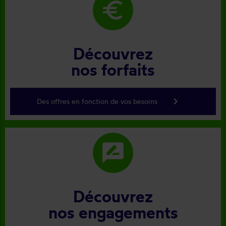
euro
Découvrez
nos forfaits
keyboard_arrow_right
Des offres en fonction de vos besoins
rate_review
Découvrez
nos engagements