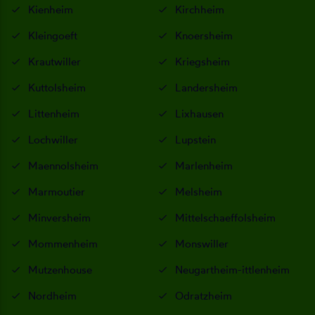
Kienheim
Kirchheim
Kleingoeft
Knoersheim
Krautwiller
Kriegsheim
Kuttolsheim
Landersheim
Littenheim
Lixhausen
Lochwiller
Lupstein
Maennolsheim
Marlenheim
Marmoutier
Melsheim
Minversheim
Mittelschaeffolsheim
Mommenheim
Monswiller
Mutzenhouse
Neugartheim-ittlenheim
Nordheim
Odratzheim