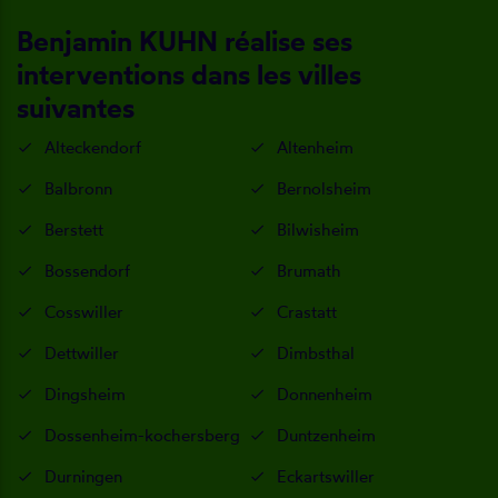
Benjamin KUHN réalise ses
interventions dans les villes
suivantes
Alteckendorf
Altenheim
Balbronn
Bernolsheim
Berstett
Bilwisheim
Bossendorf
Brumath
Cosswiller
Crastatt
Dettwiller
Dimbsthal
Dingsheim
Donnenheim
Dossenheim-kochersberg
Duntzenheim
Durningen
Eckartswiller