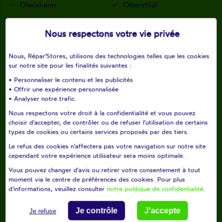
Olwisheim
Ottersthal
Otterswiller
Pfulgriesheim
Nous respectons votre vie privée
Printzheim
Quatzenheim
Nous, Répar'Stores, utilisons des technologies telles que les cookies
Rangen
Reinhardsmunster
sur notre site pour les finalités suivantes :
Reutenbourg
Rohr
• Personnaliser le contenu et les publicités
• Offrir une expérience personnalisée
Romanswiller
Rottelsheim
• Analyser notre trafic.
Nous respectons votre droit à la confidentialité et vous pouvez
Saessolsheim
Saint-jean-saverne
choisir d'accepter, de contrôler ou de refuser l'utilisation de certains
types de cookies ou certains services proposés par des tiers.
Saverne
Scharrachbergheim-irmstett
Le refus des cookies n'affectera pas votre navigation sur notre site
cependant votre expérience utilisateur sera moins optimale.
Scherlenheim
Schnersheim
Vous pouvez changer d'avis ou retirer votre consentement à tout
moment via le centre de préférences des cookies. Pour plus
Schwenheim
Schwindratzheim
d'informations, veuillez consulter
notre politique de confidentialité
.
Sommerau
Steinbourg
Je contrôle
J'accepte
Je refuse
Stutzheim-offenheim
Thal-marmoutier