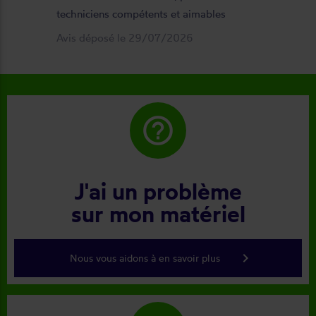
techniciens compétents et aimables
Avis déposé le 29/07/2026
help_outline
J'ai un problème
sur mon matériel
keyboard_arrow_right
Nous vous aidons à en savoir plus