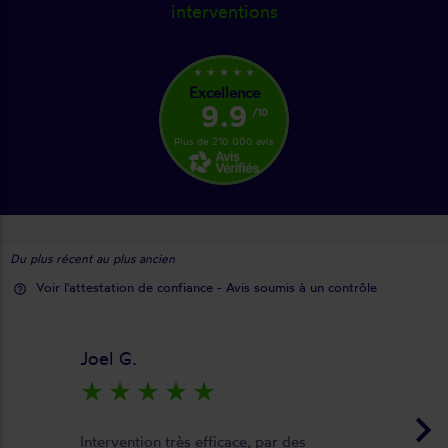
interventions
star_rate
star_rate
star_rate
star_rate
star_rate
Excellence
9.9
/10
Plus de 210 000 avis
Du plus récent au plus ancien
Voir l'attestation de confiance - Avis soumis à un contrôle
help_outline
Joel G.
star_rate
star_rate
star_rate
star_rate
star_rate
keyboard_arrow_right
Intervention très efficace, par des