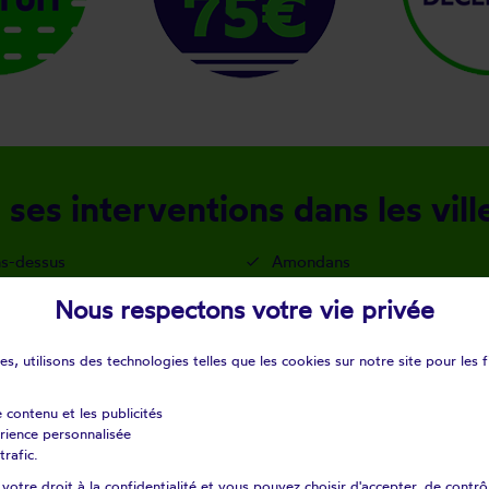
ses interventions dans les vill
s-dessus
Amondans
x
Auxon-dessus
Nous respectons votre vie privée
elange
Besançon
s
Buffard
s, utilisons des technologies telles que les cookies sur notre site pour les f
Byans-sur-doubs
pagney
Champvans-les-moulins
e contenu et les publicités
érience personnalisée
enne
Chay
trafic.
gney-sur-l'ognon
Chouzelot
otre droit à la confidentialité et vous pouvez choisir d'accepter, de contrô