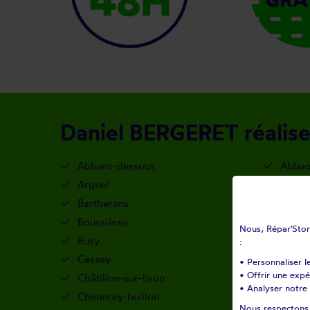
Daniel BERGERET réalise 
Abbans-dessous
Abban
Arguel
Audeu
Bartherans
Berth
Boussières
Brère
Nous, Répar'Store
Busy
By
:
Cessey
Cham
• Personnaliser l
• Offrir une exp
Châtillon-sur-lison
Chauc
• Analyser notre 
Chenecey-buillon
Chevi
Nous respectons v