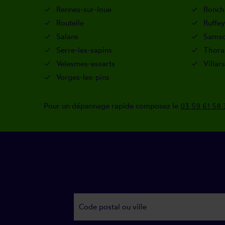
Rennes-sur-loue
Ronch
Routelle
Ruffey
Salans
Sams
Serre-les-sapins
Thora
Velesmes-essarts
Villar
Vorges-les-pins
Pour un dépannage rapide composez le
03 59 61 58 