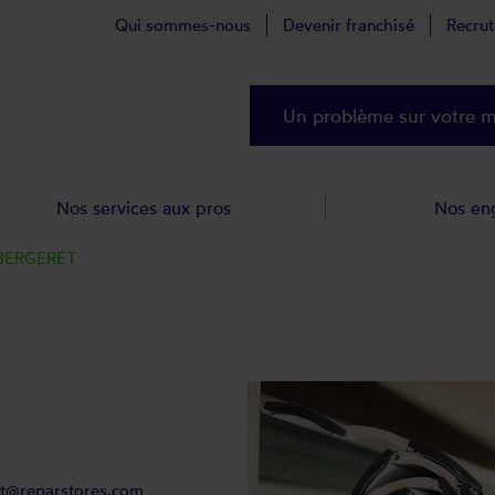
Qui sommes-nous
Devenir franchisé
Recru
Un problème sur votre ma
Nos services aux pros
Nos en
 BERGERET
et@reparstores.com