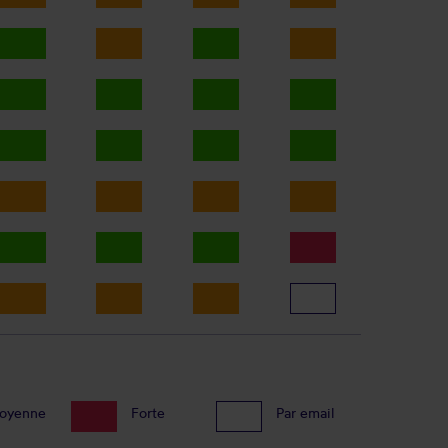
oyenne
Forte
Par email