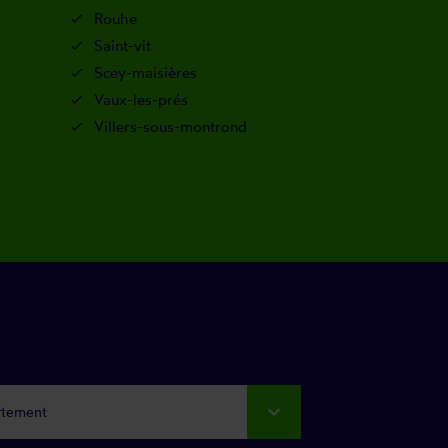
Rouhe
Saint-vit
Scey-maisières
Vaux-les-prés
Villers-sous-montrond
rtement