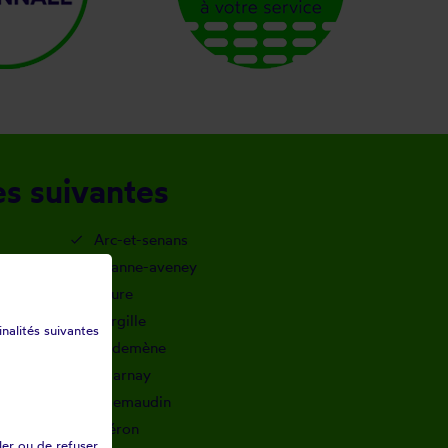
es suivantes
Arc-et-senans
Avanne-aveney
Beure
Burgille
inalités suivantes
Cademène
Charnay
Chemaudin
Cléron
ler ou de refuser