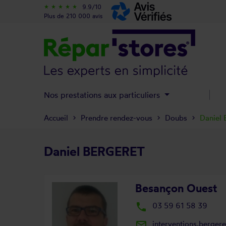
9.9/10
star_rate
star_rate
star_rate
star_rate
star_rate
Plus de 210 000 avis
Nos prestations aux particuliers
Accueil
Prendre rendez-vous
Doubs
Daniel
Daniel BERGERET
Besançon Ouest
local_phone
03 59 61 58 39
mail_outline
interventions.berger