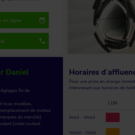
date_range
 en ligne
local_phone
lé
r Daniel
Horaires d´affluen
Pour une prise en charge immédi
intervenant aux horaires de faibl
réglages fin de
LUN
et tous modèles.
 (remplacement de moteur
s marques du marché)
9h00 - 10h00
oulant (volet roulant
10h00 - 11h00