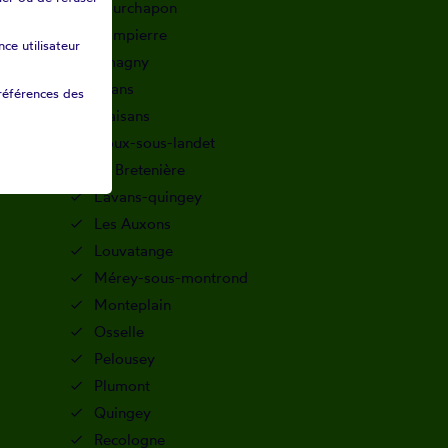
Courchapon
Dampierre
ce utilisateur
Emagny
Evans
références des
Fraisans
Goux-sous-landet
La Bretenière
Lavans-quingey
Les Auxons
Louvatange
Mérey-sous-montrond
Monteplain
Osselle
Pelousey
Plumont
Quingey
Recologne