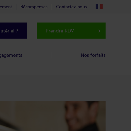
tement
Récompenses
Contactez-nous
tériel ?
Prendre RDV
keyboard_arrow_right
gagements
Nos forfaits