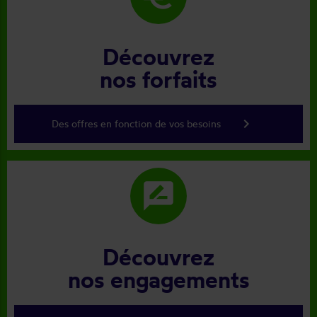
Découvrez
nos forfaits
keyboard_arrow_right
Des offres en fonction de vos besoins
rate_review
Découvrez
nos engagements