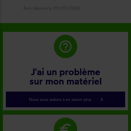
Avis déposé le 29/07/2026
help_outline
J'ai un problème
sur mon matériel
keyboard_arrow_right
Nous vous aidons à en savoir plus
euro