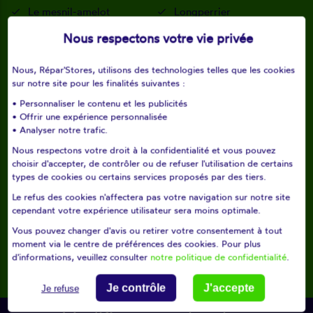
Le mesnil-amelot
Longperrier
Nous respectons votre vie privée
Marchémoret
Mauregard
Montgé-en-goële
Moussy-le-neuf
Nous, Répar'Stores, utilisons des technologies telles que les cookies
sur notre site pour les finalités suivantes :
Moussy-le-vieux
Nantouillet
• Personnaliser le contenu et les publicités
Oissery
Othis
• Offrir une expérience personnalisée
• Analyser notre trafic.
Rouvres
Saint-mard
Nous respectons votre droit à la confidentialité et vous pouvez
choisir d'accepter, de contrôler ou de refuser l'utilisation de certains
Saint-pathus
Thieux
types de cookies ou certains services proposés par des tiers.
Vinantes
Le refus des cookies n'affectera pas votre navigation sur notre site
Villeneuve-sous-dammartin
cependant votre expérience utilisateur sera moins optimale.
Vous pouvez changer d'avis ou retirer votre consentement à tout
moment via le centre de préférences des cookies. Pour plus
Pour un dépannage rapide composez le
06 60 24 28 83
d'informations, veuillez consulter
notre politique de confidentialité
.
Je contrôle
J'accepte
Je refuse