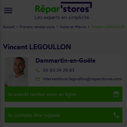
menu
Accueil
Prendre rendez-vous
Seine-et-Marne
Vincent LEGOULLON
Vincent LEGOULLON
Dammartin-en-Goële
06 60 24 28 83
local_phone
interventions.legoullon@reparstores.com
mail_outline
date_range
Je prends rendez-vous en ligne
local_phone
Je souhaite être rappelé