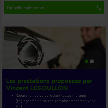
local_phone
J'appelle maintenant
Les prestations proposées par
Vincent LEGOULLON
Réparation de volet roulant toutes marques
(réglages fin de course, remplacement manivelle,
etc).