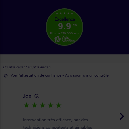
star_rate
star_rate
star_rate
star_rate
star_rate
Excellence
9.9
/10
Plus de 210 000 avis
Du plus récent au plus ancien
Voir l'attestation de confiance - Avis soumis à un contrôle
help_outline
Joel G.
star_rate
star_rate
star_rate
star_rate
star_rate
keyboard_arrow_right
Intervention très efficace, par des
techniciens compétents et aimables