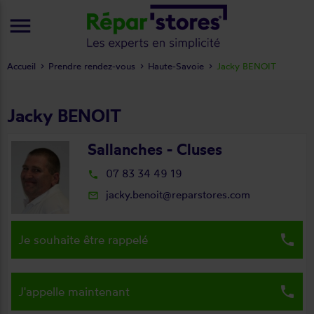
menu
Accueil
Prendre rendez-vous
Haute-Savoie
Jacky BENOIT
Jacky BENOIT
Sallanches - Cluses
07 83 34 49 19
local_phone
jacky.benoit@reparstores.com
mail_outline
local_phone
Je souhaite être rappelé
local_phone
J'appelle maintenant