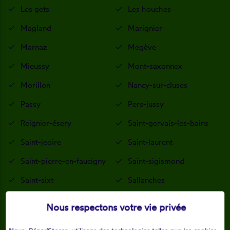
Les gets
Les houches
Magland
Marignier
Marnaz
Megève
Mieussy
Mont-saxonnex
Morillon
Nancy-sur-cluses
Passy
Pers-jussy
Reignier-ésery
Saint-gervais-les-bains
Saint-jeoire
Saint-laurent
Saint-pierre-en-faucigny
Saint-sigismond
Saint-sixt
Sallanches
Samoëns
Scientrier
Nous respectons votre vie privée
Scionzier
Servoz