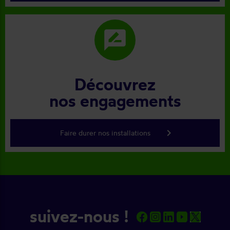
rate_review
Découvrez
nos engagements
keyboard_arrow_right
Faire durer nos installations
suivez-nous !