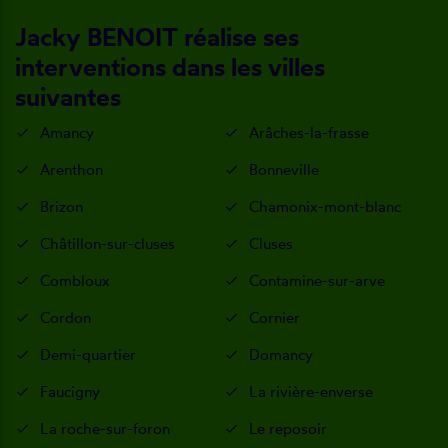
Jacky BENOIT réalise ses
interventions dans les villes
suivantes
Amancy
Arâches-la-frasse
Arenthon
Bonneville
Brizon
Chamonix-mont-blanc
Châtillon-sur-cluses
Cluses
Combloux
Contamine-sur-arve
Cordon
Cornier
Demi-quartier
Domancy
Faucigny
La rivière-enverse
La roche-sur-foron
Le reposoir