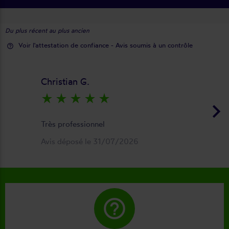
Du plus récent au plus ancien
Voir l'attestation de confiance - Avis soumis à un contrôle
help_outline
Christian G.
star_rate
star_rate
star_rate
star_rate
star_rate
keyboard_arrow_right
Très professionnel
Avis déposé le 31/07/2026
help_outline