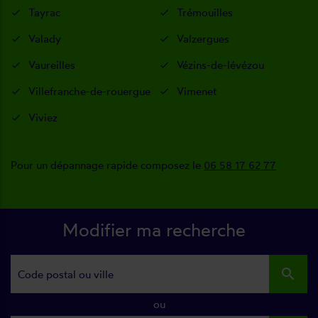
Tayrac
Trémouilles
Valady
Valzergues
Vaureilles
Vézins-de-lévézou
Villefranche-de-rouergue
Vimenet
Viviez
Pour un dépannage rapide composez le
06 58 17 62 77
Modifier ma recherche
search
ou