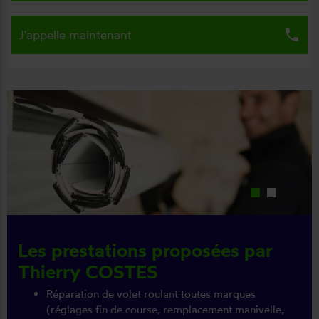
local_phone
J'appelle maintenant
Les prestations proposées par
Thierry COSTES
Réparation de volet roulant toutes marques
(réglages fin de course, remplacement manivelle,