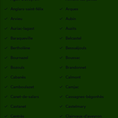
Anglars-saint-félix
Arques
Arvieu
Aubin
Auriac-lagast
Auzits
Baraqueville
Belcastel
Bertholène
Bessuéjouls
Bournazel
Boussac
Bozouls
Brandonnet
Cabanès
Calmont
Camboulazet
Camjac
Canet-de-salars
Cassagnes-bégonhès
Castanet
Castelmary
Centrès
Clairvaux-d'aveyron