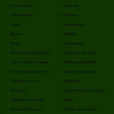
Prades-salars
Pradinas
Prévinquières
Privezac
Quins
Rieupeyroux
Rignac
Rodelle
Rodez
Roussennac
Saint-christophe-vallon
Saint-just-sur-viaur
Saint-martin-de-lenne
Sainte-eulalie-d'olt
Sainte-juliette-sur-viaur
Sainte-radegonde
Salles-la-source
Salmiech
Sanvensa
Sauveterre-de-rouergue
Sébazac-concourès
Ségur
Sévérac-d'Aveyron
Tauriac-de-naucelle