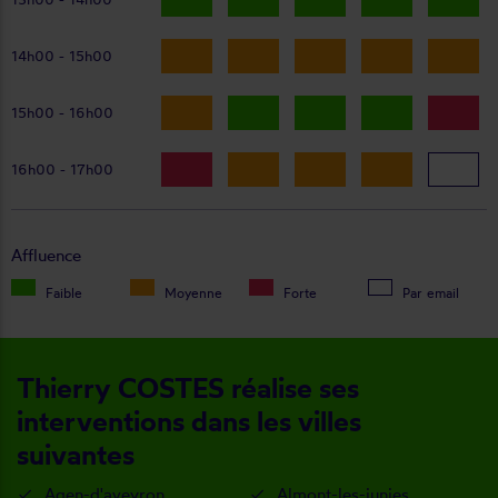
14h00 - 15h00
15h00 - 16h00
16h00 - 17h00
Affluence
Faible
Moyenne
Forte
Par email
Thierry COSTES réalise ses
interventions dans les villes
suivantes
Agen-d'aveyron
Almont-les-junies