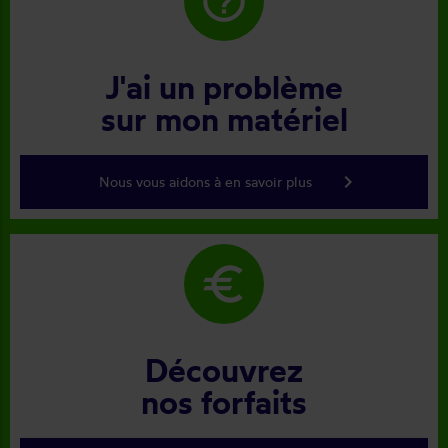
help_outline
J'ai un problème
sur mon matériel
keyboard_arrow_right
Nous vous aidons à en savoir plus
euro
Découvrez
nos forfaits