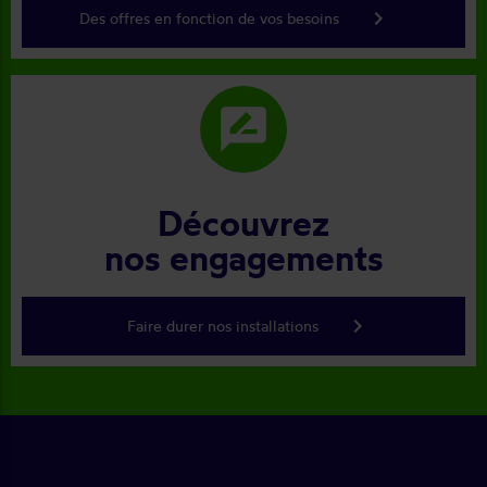
keyboard_arrow_right
Des offres en fonction de vos besoins
rate_review
Découvrez
nos engagements
keyboard_arrow_right
Faire durer nos installations