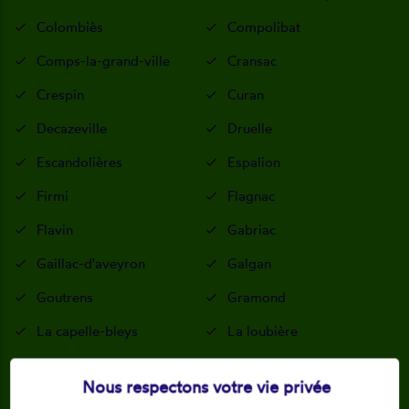
Colombiès
Compolibat
Comps-la-grand-ville
Cransac
Crespin
Curan
Decazeville
Druelle
Escandolières
Espalion
Firmi
Flagnac
Flavin
Gabriac
Gaillac-d'aveyron
Galgan
Goutrens
Gramond
La capelle-bleys
La loubière
La salvetat-peyralès
Laissac
Nous respectons votre vie privée
Lanuéjouls
Lassouts