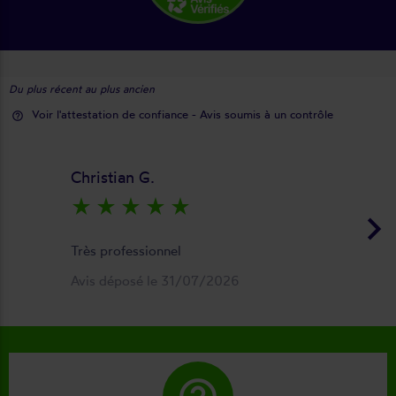
Du plus récent au plus ancien
Voir l'attestation de confiance - Avis soumis à un contrôle
help_outline
Christian G.
star_rate
star_rate
star_rate
star_rate
star_rate
keyboard_arrow_right
Très professionnel
Avis déposé le 31/07/2026