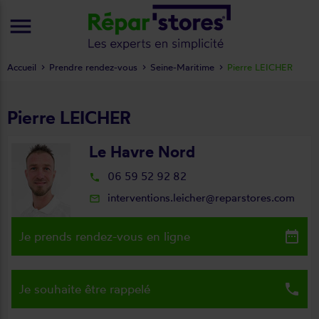
menu
Accueil
Prendre rendez-vous
Seine-Maritime
Pierre LEICHER
Pierre LEICHER
Le Havre Nord
06 59 52 92 82
local_phone
interventions.leicher@reparstores.com
mail_outline
date_range
Je prends rendez-vous en ligne
local_phone
Je souhaite être rappelé