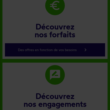
euro
Découvrez
nos forfaits
keyboard_arrow_right
Des offres en fonction de vos besoins
rate_review
Découvrez
nos engagements