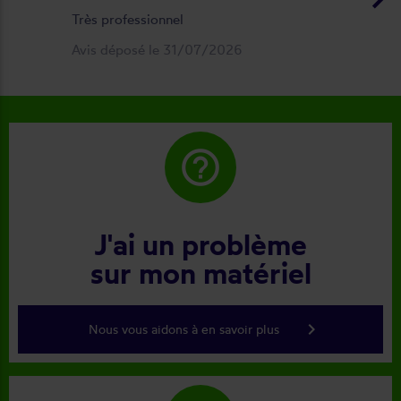
Très professionnel
Avis déposé le 31/07/2026
help_outline
J'ai un problème
sur mon matériel
keyboard_arrow_right
Nous vous aidons à en savoir plus