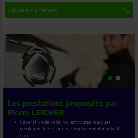
local_phone
J'appelle maintenant
Les prestations proposées par
Pierre LEICHER
Réparation de volet roulant toutes marques
(réglages fin de course, remplacement manivelle,
etc).