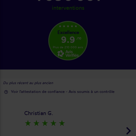
interventions
star_rate
star_rate
star_rate
star_rate
star_rate
Excellence
9.9
/10
Plus de 210 000 avis
Du plus récent au plus ancien
Voir l'attestation de confiance - Avis soumis à un contrôle
help_outline
Christian G.
star_rate
star_rate
star_rate
star_rate
star_rate
keyboard_arrow_right