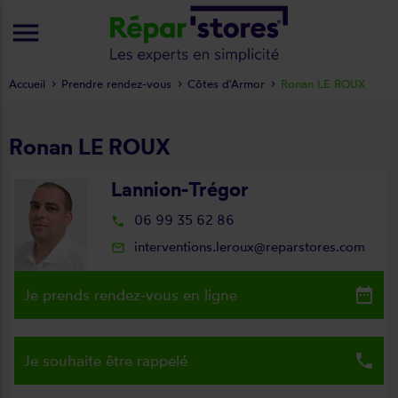
menu
Accueil
Prendre rendez-vous
Côtes d'Armor
Ronan LE ROUX
Ronan LE ROUX
Lannion-Trégor
06 99 35 62 86
local_phone
interventions.leroux@reparstores.com
mail_outline
date_range
Je prends rendez-vous en ligne
local_phone
Je souhaite être rappelé