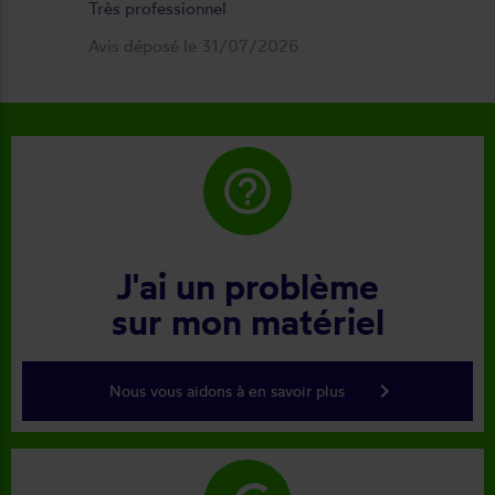
Très professionnel
Avis déposé le 31/07/2026
help_outline
J'ai un problème
sur mon matériel
keyboard_arrow_right
Nous vous aidons à en savoir plus