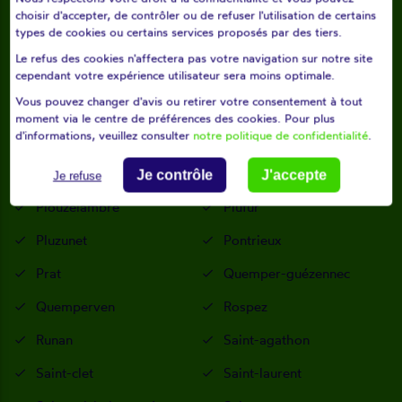
Plouézec
Plougonver
choisir d'accepter, de contrôler ou de refuser l'utilisation de certains
types de cookies ou certains services proposés par des tiers.
Plougras
Plougrescant
Le refus des cookies n'affectera pas votre navigation sur notre site
Plouguiel
Plouisy
cependant votre expérience utilisateur sera moins optimale.
Vous pouvez changer d'avis ou retirer votre consentement à tout
Ploulec'h
Ploumagoar
moment via le centre de préférences des cookies. Pour plus
d'informations, veuillez consulter
notre politique de confidentialité
.
Ploumilliau
Plounérin
Plounévez-moëdec
Plourivo
Je contrôle
J'accepte
Je refuse
Plouzélambre
Plufur
Pluzunet
Pontrieux
Prat
Quemper-guézennec
Quemperven
Rospez
Runan
Saint-agathon
Saint-clet
Saint-laurent