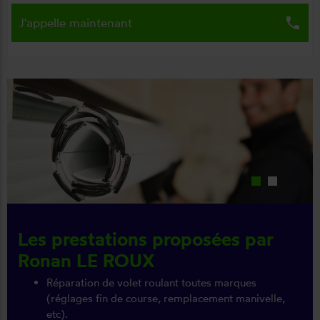
local_phone
J'appelle maintenant
Les prestations proposées par
Ronan LE ROUX
Réparation de volet roulant toutes marques
(réglages fin de course, remplacement manivelle,
etc).