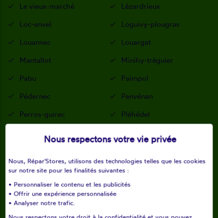
Le vieux-marché
Lézardrieux
Loc-envel
Loguivy-plougras
Louannec
Louargat
Mantallot
Minihy-tréguier
Pabu
Paimpol
Pédernec
Penvénan
Perros-guirec
Pléhédel
Plestin-les-grèves
Pleubian
Nous respectons votre vie privée
Pleudaniel
Pleumeur-bodou
Nous, Répar'Stores, utilisons des technologies telles que les cookies
Pleumeur-gautier
Ploëzal
sur notre site pour les finalités suivantes :
• Personnaliser le contenu et les publicités
Plouaret
Ploubazlanec
• Offrir une expérience personnalisée
• Analyser notre trafic.
Ploubezre
Plouëc-du-trieux
Nous respectons votre droit à la confidentialité et vous pouvez