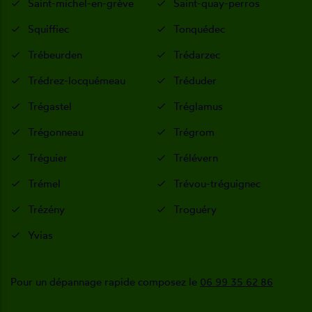
Saint-michel-en-grève
Saint-quay-perros
Squiffiec
Tonquédec
Trébeurden
Trédarzec
Trédrez-locquémeau
Tréduder
Trégastel
Tréglamus
Trégonneau
Trégrom
Tréguier
Trélévern
Trémel
Trévou-tréguignec
Trézény
Troguéry
Yvias
Pour un dépannage rapide composez le
06 99 35 62 86