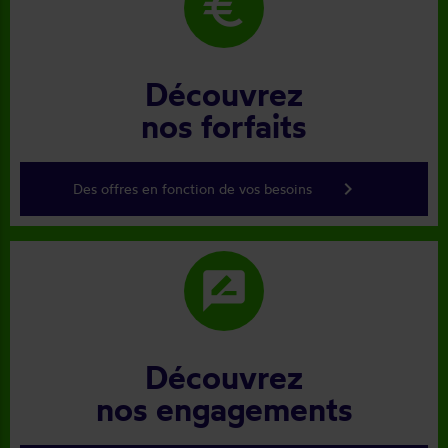
euro
Découvrez
nos forfaits
keyboard_arrow_right
Des offres en fonction de vos besoins
rate_review
Découvrez
nos engagements