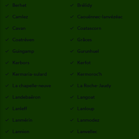
Berhet
Brélidy
Camlez
Caouënnec-lanvézéac
Cavan
Coatascorn
Coatréven
Grâces
Guingamp
Gurunhuel
Kerbors
Kerfot
Kermaria-sulard
Kermoroc'h
La chapelle-neuve
La Roche-Jaudy
Landebaëron
Langoat
Lanleff
Lanloup
Lanmérin
Lanmodez
Lannion
Lanvellec