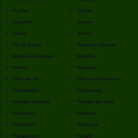
Souilhe
Taurize
Trassanel
Trausse
Trèbes
Tréville
Val-de-Dagne
Ventenac-cabardès
Verdun-en-lauragais
Verzeille
Villalier
Villanière
Villar-en-val
Villar-saint-anselme
Villardebelle
Villardonnel
Villarzel-cabardès
Villarzel-du-razès
Villasavary
Villebazy
Villedubert
Villefloure
Villegailhenc
Villegly