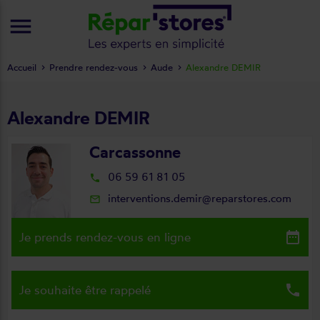
menu
Accueil
Prendre rendez-vous
Aude
Alexandre DEMIR
Alexandre DEMIR
Carcassonne
06 59 61 81 05
local_phone
interventions.demir@reparstores.com
mail_outline
date_range
Je prends rendez-vous en ligne
local_phone
Je souhaite être rappelé