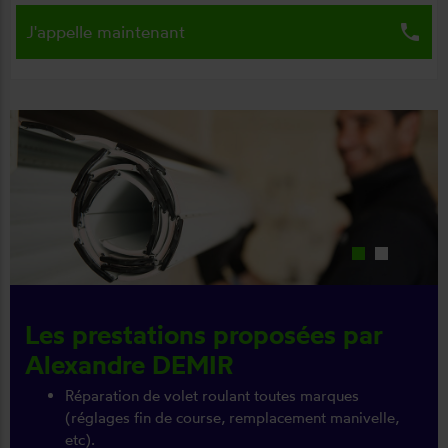
local_phone
J'appelle maintenant
Les prestations proposées par
Alexandre DEMIR
Réparation de volet roulant toutes marques
(réglages fin de course, remplacement manivelle,
etc).