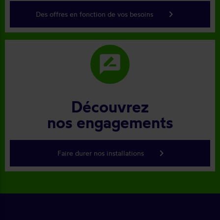
keyboard_arrow_right
Des offres en fonction de vos besoins
rate_review
Découvrez
nos engagements
keyboard_arrow_right
Faire durer nos installations