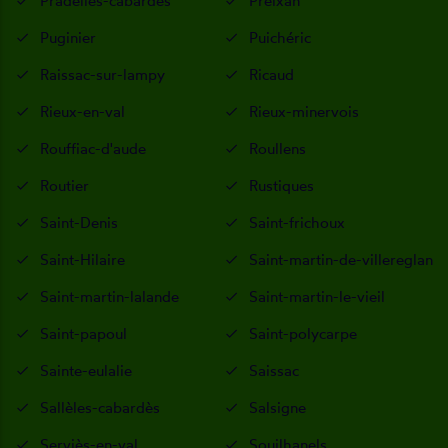
Pradelles-cabardès
Preixan
Puginier
Puichéric
Raissac-sur-lampy
Ricaud
Rieux-en-val
Rieux-minervois
Rouffiac-d'aude
Roullens
Routier
Rustiques
Saint-Denis
Saint-frichoux
Saint-Hilaire
Saint-martin-de-villereglan
Saint-martin-lalande
Saint-martin-le-vieil
Saint-papoul
Saint-polycarpe
Sainte-eulalie
Saissac
Sallèles-cabardès
Salsigne
Serviès-en-val
Souilhanels