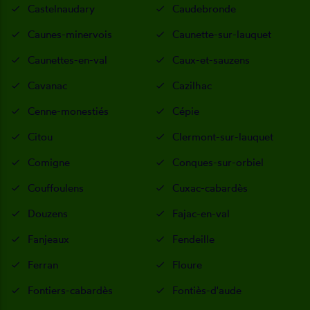
Castelnaudary
Caudebronde
Caunes-minervois
Caunette-sur-lauquet
Caunettes-en-val
Caux-et-sauzens
Cavanac
Cazilhac
Cenne-monestiés
Cépie
Citou
Clermont-sur-lauquet
Comigne
Conques-sur-orbiel
Couffoulens
Cuxac-cabardès
Douzens
Fajac-en-val
Fanjeaux
Fendeille
Ferran
Floure
Fontiers-cabardès
Fontiès-d'aude