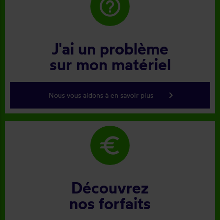
help_outline
J'ai un problème
sur mon matériel
keyboard_arrow_right
Nous vous aidons à en savoir plus
euro
Découvrez
nos forfaits