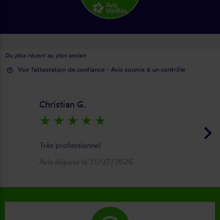
Du plus récent au plus ancien
Voir l'attestation de confiance - Avis soumis à un contrôle
help_outline
Christian G.
star_rate
star_rate
star_rate
star_rate
star_rate
keyboard_arrow_right
Très professionnel
Avis déposé le 31/07/2026