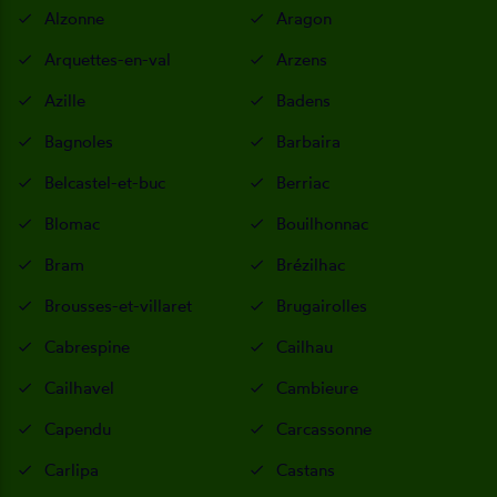
Alzonne
Aragon
Arquettes-en-val
Arzens
Azille
Badens
Bagnoles
Barbaira
Belcastel-et-buc
Berriac
Blomac
Bouilhonnac
Bram
Brézilhac
Brousses-et-villaret
Brugairolles
Cabrespine
Cailhau
Cailhavel
Cambieure
Capendu
Carcassonne
Carlipa
Castans