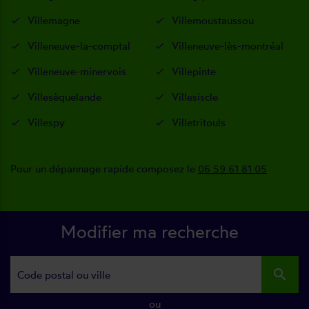
Villemagne
Villemoustaussou
Villeneuve-la-comptal
Villeneuve-lès-montréal
Villeneuve-minervois
Villepinte
Villesèquelande
Villesiscle
Villespy
Villetritouls
Pour un dépannage rapide composez le
06 59 61 81 05
Modifier ma recherche
search
ou