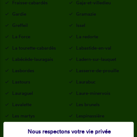
Fraisse-cabardès
Gaja-et-villedieu
Gardie
Gramazie
Greffeil
Issel
La Force
La redorte
La tourette-cabardès
Labastide-en-val
Labécède-lauragais
Ladern-sur-lauquet
Lasbordes
Lasserre-de-prouille
Lastours
Laurabuc
Lauraguel
Laure-minervois
Lavalette
Les brunels
Les martys
Lespinassière
Leuc
Limousis
Nous respectons votre vie privée