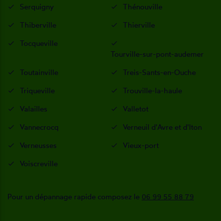
Serquigny
Thénouville
Thiberville
Thierville
Tocqueville
Tourville-sur-pont-audemer
Toutainville
Treis-Sants-en-Ouche
Triqueville
Trouville-la-haule
Valailles
Valletot
Vannecrocq
Verneuil d'Avre et d'Iton
Verneusses
Vieux-port
Voiscreville
Pour un dépannage rapide composez le
06 99 55 88 79