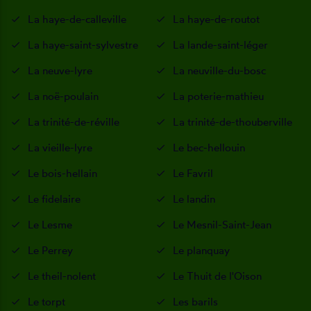
La haye-de-calleville
La haye-de-routot
La haye-saint-sylvestre
La lande-saint-léger
La neuve-lyre
La neuville-du-bosc
La noë-poulain
La poterie-mathieu
La trinité-de-réville
La trinité-de-thouberville
La vieille-lyre
Le bec-hellouin
Le bois-hellain
Le Favril
Le fidelaire
Le landin
Le Lesme
Le Mesnil-Saint-Jean
Le Perrey
Le planquay
Le theil-nolent
Le Thuit de l'Oison
Le torpt
Les barils