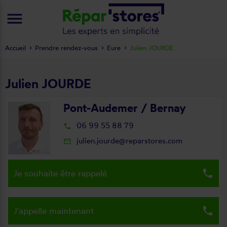
menu
Accueil
Prendre rendez-vous
Eure
Julien JOURDE
Julien JOURDE
Pont-Audemer / Bernay
06 99 55 88 79
local_phone
julien.jourde@reparstores.com
mail_outline
local_phone
Je souhaite être rappelé
local_phone
J'appelle maintenant