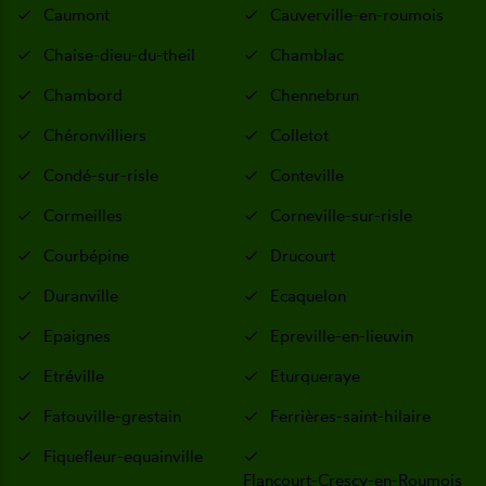
Caumont
Cauverville-en-roumois
Chaise-dieu-du-theil
Chamblac
Chambord
Chennebrun
Chéronvilliers
Colletot
Condé-sur-risle
Conteville
Cormeilles
Corneville-sur-risle
Courbépine
Drucourt
Duranville
Ecaquelon
Epaignes
Epreville-en-lieuvin
Etréville
Eturqueraye
Fatouville-grestain
Ferrières-saint-hilaire
Fiquefleur-equainville
Flancourt-Crescy-en-Roumois