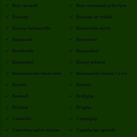
Bois-arnault
Bois-normand-près-lyre
Boisney
Boissey-le-châtel
Boissy-lamberville
Bonneville-aptot
Bosgouet
Bosrobert
Boulleville
Bouquelon
Bouquetot
Bourg-achard
Bournainville-faverolles
Bourneville-Sainte-Croix
Bourth
Brestot
Breteuil
Brétigny
Brionne
Broglie
Calleville
Campigny
Caorches-saint-nicolas
Capelle-les-grands