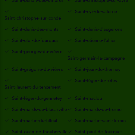
Saint-benoît-des-ombres
Saint-christophe-sur-avre
Saint-cyr-de-salerne
Saint-christophe-sur-condé
Saint-denis-des-monts
Saint-denis-d'augerons
Saint-eloi-de-fourques
Saint-etienne-l'allier
Saint-georges-du-vièvre
Saint-germain-la-campagne
Saint-grégoire-du-vièvre
Saint-jean-du-thenney
Saint-léger-de-rôtes
Saint-laurent-du-tencement
Saint-léger-du-gennetey
Saint-maclou
Saint-mards-de-blacarville
Saint-mards-de-fresne
Saint-martin-du-tilleul
Saint-martin-saint-firmin
Saint-ouen-de-thouberville
Saint-paul-de-fourques