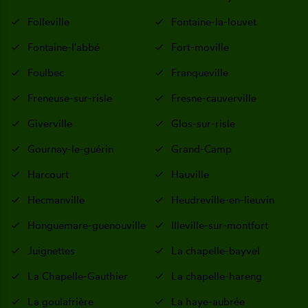
Folleville
Fontaine-la-louvet
Fontaine-l'abbé
Fort-moville
Foulbec
Franqueville
Freneuse-sur-risle
Fresne-cauverville
Giverville
Glos-sur-risle
Gournay-le-guérin
Grand-Camp
Harcourt
Hauville
Hecmanville
Heudreville-en-lieuvin
Honguemare-guenouville
Illeville-sur-montfort
Juignettes
La chapelle-bayvel
La Chapelle-Gauthier
La chapelle-hareng
La goulafrière
La haye-aubrée