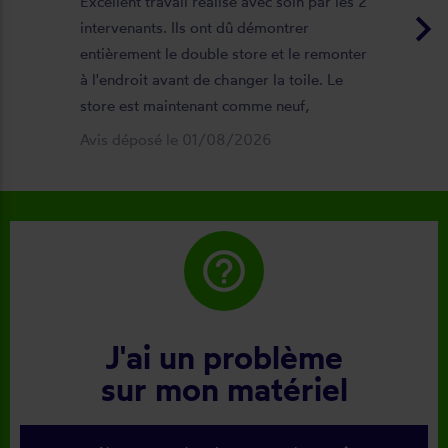
Excellent travail réalisé avec soin par les 2
keyboard_arrow_right
intervenants. Ils ont dû démontrer
entièrement le double store et le remonter
à l'endroit avant de changer la toile. Le
store est maintenant comme neuf,
parfaitement positionné et fonctionnel. Je
Avis déposé le 01/08/2026
recommande vivement cette entreprise.
help_outline
J'ai un problème
sur mon matériel