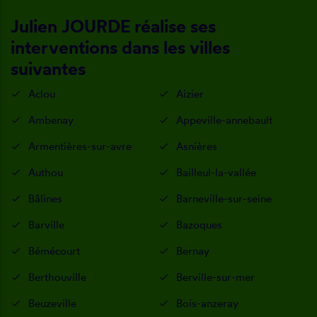
Julien JOURDE réalise ses
interventions dans les villes
suivantes
Aclou
Aizier
Ambenay
Appeville-annebault
Armentières-sur-avre
Asnières
Authou
Bailleul-la-vallée
Bâlines
Barneville-sur-seine
Barville
Bazoques
Bémécourt
Bernay
Berthouville
Berville-sur-mer
Beuzeville
Bois-anzeray