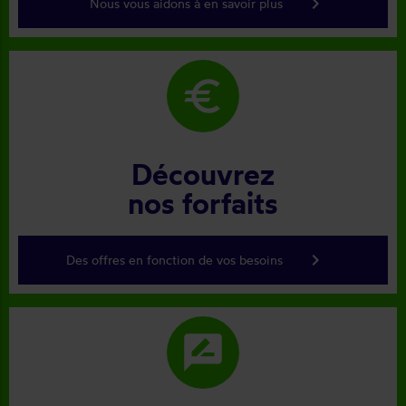
keyboard_arrow_right
Nous vous aidons à en savoir plus
euro
Découvrez
nos forfaits
keyboard_arrow_right
Des offres en fonction de vos besoins
rate_review