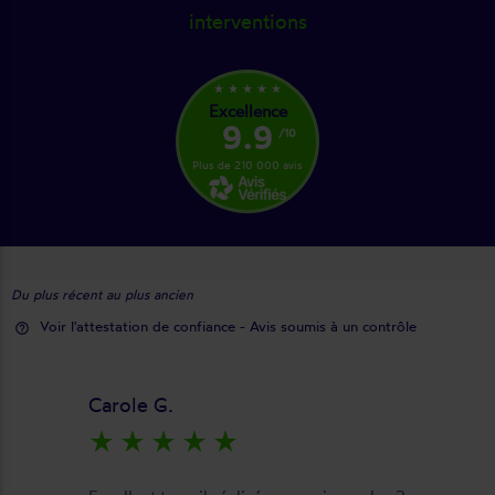
interventions
star_rate
star_rate
star_rate
star_rate
star_rate
Excellence
9.9
/10
Plus de 210 000 avis
Du plus récent au plus ancien
Voir l'attestation de confiance - Avis soumis à un contrôle
help_outline
Carole G.
star_rate
star_rate
star_rate
star_rate
star_rate