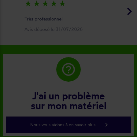
star_rate
star_rate
star_rate
star_rate
star_rate
keyboard_arrow_right
Très professionnel
Avis déposé le 31/07/2026
help_outline
J'ai un problème
sur mon matériel
keyboard_arrow_right
Nous vous aidons à en savoir plus