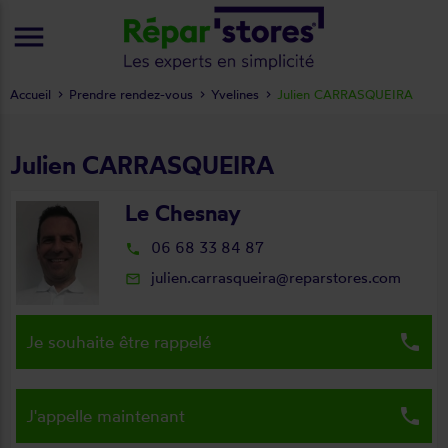
menu
Accueil
Prendre rendez-vous
Yvelines
Julien CARRASQUEIRA
Julien CARRASQUEIRA
Le Chesnay
06 68 33 84 87
local_phone
julien.carrasqueira@reparstores.com
mail_outline
local_phone
Je souhaite être rappelé
local_phone
J'appelle maintenant