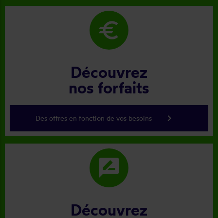
euro
Découvrez
nos forfaits
keyboard_arrow_right
Des offres en fonction de vos besoins
rate_review
Découvrez