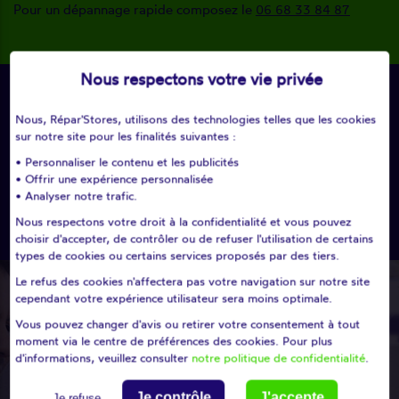
Pour un dépannage rapide composez le
06 68 33 84 87
Nous respectons votre vie privée
Modifier ma recherche
Nous, Répar'Stores, utilisons des technologies telles que les cookies
sur notre site pour les finalités suivantes :
search
• Personnaliser le contenu et les publicités
• Offrir une expérience personnalisée
ou
• Analyser notre trafic.
Nous respectons votre droit à la confidentialité et vous pouvez
Choisissez un département
choisir d'accepter, de contrôler ou de refuser l'utilisation de certains
types de cookies ou certains services proposés par des tiers.
Le refus des cookies n'affectera pas votre navigation sur notre site
cependant votre expérience utilisateur sera moins optimale.
Vous pouvez changer d'avis ou retirer votre consentement à tout
moment via le centre de préférences des cookies. Pour plus
d'informations, veuillez consulter
notre politique de confidentialité
.
Je contrôle
J'accepte
Je refuse