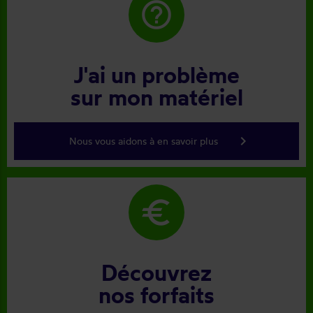
help_outline
J'ai un problème
sur mon matériel
keyboard_arrow_right
Nous vous aidons à en savoir plus
euro
Découvrez
nos forfaits