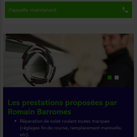
local_phone
J'appelle maintenant
Les prestations proposées par
Romain Barromes
Réparation de volet roulant toutes marques
(réglages fin de course, remplacement manivelle,
etc).