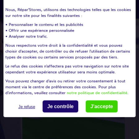
Choisissez un département
Nous, Répar'Stores, utilisons des technologies telles que les cookies
sur notre site pour les finalités suivantes :
• Personnaliser le contenu et les publicités
• Offrir une expérience personnalisée
• Analyser notre trafic.
Nous respectons votre droit à la confidentialité et vous pouvez
choisir d'accepter, de contrôler ou de refuser l'utilisation de certains
types de cookies ou certains services proposés par des tiers.
Le refus des cookies n'affectera pas votre navigation sur notre site
cependant votre expérience utilisateur sera moins optimale.
Vous pouvez changer d'avis ou retirer votre consentement à tout
moment via le centre de préférences des cookies. Pour plus
d'informations, veuillez consulter
notre politique de confidentialité
.
Je contrôle
J'accepte
Je refuse