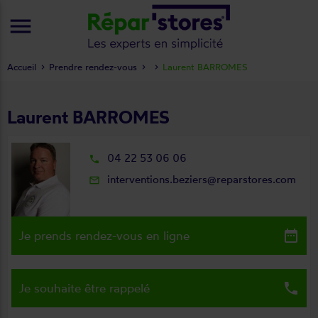
menu
Accueil
Prendre rendez-vous
Laurent BARROMES
Laurent BARROMES
04 22 53 06 06
local_phone
interventions.beziers@reparstores.com
mail_outline
date_range
Je prends rendez-vous en ligne
local_phone
Je souhaite être rappelé