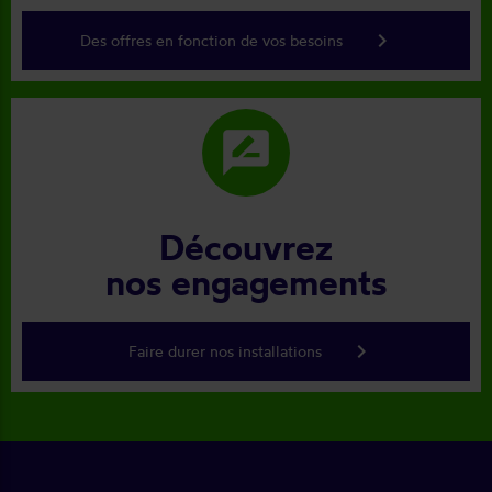
keyboard_arrow_right
Des offres en fonction de vos besoins
rate_review
Découvrez
nos engagements
keyboard_arrow_right
Faire durer nos installations