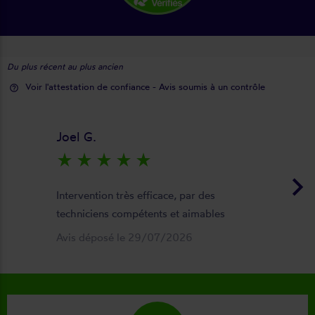
Du plus récent au plus ancien
Voir l'attestation de confiance - Avis soumis à un contrôle
help_outline
Joel G.
star_rate
star_rate
star_rate
star_rate
star_rate
keyboard_arrow_right
Intervention très efficace, par des
techniciens compétents et aimables
Avis déposé le 29/07/2026