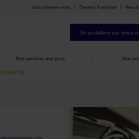
Qui sommes-nous
Devenir franchisé
Recru
Un problème sur votre ma
Nos services aux pros
Nos en
n PAYRASTRE
tre@reparstores.com