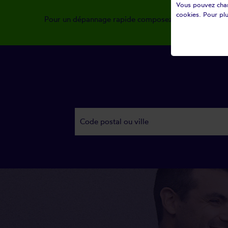
Vous pouvez chan
cookies. Pour plu
Pour un dépannage rapide composez le
04 48 20 05