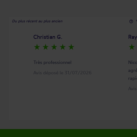
Du plus récent au plus ancien
help_outline
Christian G.
Ra
star_rate
star_rate
star_rate
star_rate
star_rate
star_rate
Très professionnel
Nico
agré
Avis déposé le 31/07/2026
rapi
Avi