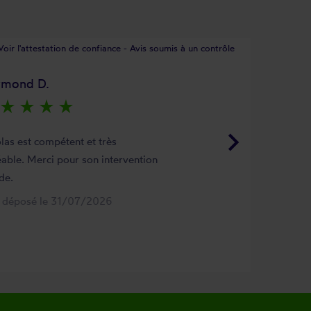
Voir l'attestation de confiance - Avis soumis à un contrôle
ymond D.
star_rate
star_rate
star_rate
star_rate
keyboard_arrow_right
las est compétent et très
able. Merci pour son intervention
de.
s déposé le 31/07/2026