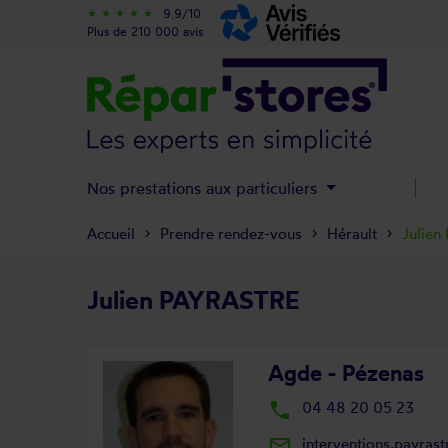
9.9/10
star_rate
star_rate
star_rate
star_rate
star_rate
Plus de 210 000 avis
Nos prestations aux particuliers
Accueil
Prendre rendez-vous
Hérault
Julie
Julien PAYRASTRE
Agde - Pézenas
local_phone
04 48 20 05 23
mail_outline
interventions.payras