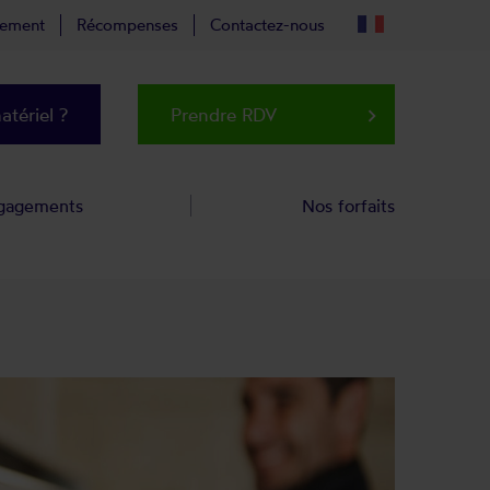
tement
Récompenses
Contactez-nous
tériel ?
Prendre RDV
keyboard_arrow_right
gagements
Nos forfaits