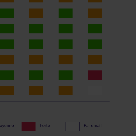
oyenne
Forte
Par email