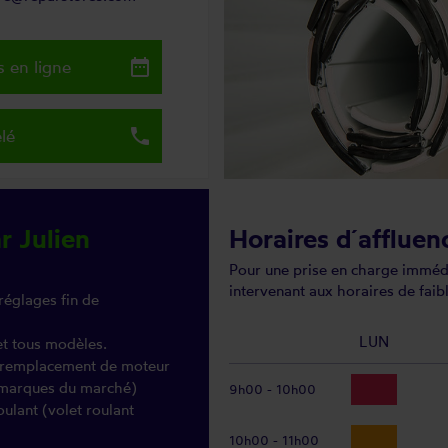
date_range
 en ligne
local_phone
lé
r Julien
Horaires d´affluen
Pour une prise en charge immédi
intervenant aux horaires de faibl
réglages fin de
LUN
et tous modèles.
 (remplacement de moteur
s marques du marché)
9h00 - 10h00
oulant (volet roulant
10h00 - 11h00