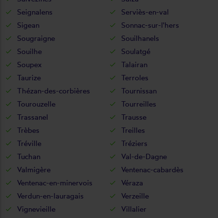
Seignalens
Serviès-en-val
Sigean
Sonnac-sur-l'hers
Sougraigne
Souilhanels
Souilhe
Soulatgé
Soupex
Talairan
Taurize
Terroles
Thézan-des-corbières
Tournissan
Tourouzelle
Tourreilles
Trassanel
Trausse
Trèbes
Treilles
Tréville
Tréziers
Tuchan
Val-de-Dagne
Valmigère
Ventenac-cabardès
Ventenac-en-minervois
Véraza
Verdun-en-lauragais
Verzeille
Vignevieille
Villalier