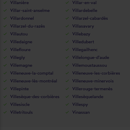
Villanière
Villar-en-val
Villar-saint-anselme
Villardebelle
Villardonnel
Villarzel-cabardès
Villarzel-du-razès
Villasavary
Villautou
Villebazy
Villedaigne
Villedubert
Villefloure
Villegailhenc
Villegly
Villelongue-d'aude
Villemagne
Villemoustaussou
Villeneuve-la-comptal
Villeneuve-les-corbières
Villeneuve-lès-montréal
Villeneuve-minervois
Villepinte
Villerouge-termenès
Villesèque-des-corbières
Villesèquelande
Villesiscle
Villespy
Villetritouls
Vinassan