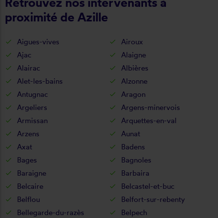
Retrouvez nos intervenants à
proximité de Azille
Aigues-vives
Airoux
Ajac
Alaigne
Alairac
Albières
Alet-les-bains
Alzonne
Antugnac
Aragon
Argeliers
Argens-minervois
Armissan
Arquettes-en-val
Arzens
Aunat
Axat
Badens
Bages
Bagnoles
Baraigne
Barbaira
Belcaire
Belcastel-et-buc
Belflou
Belfort-sur-rebenty
Bellegarde-du-razès
Belpech