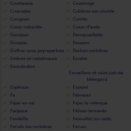
Coustaussa
Coustouge
Cruscades
Cubières-sur-cinoble
Cucugnan
Cumiès
Cuxac-cabardès
Cuxac-d'aude
Davejean
Dernacueillette
Donazac
Douzens
Duilhac-sous-peyrepertuse
Durban-corbières
Embres-et-castelmaure
Escales
Escouloubre
Escueillens-et-saint-just-de-
bélengard
Espéraza
Espezel
Fa
Fabrezan
Fajac-en-val
Fajac-la-relenque
Fanjeaux
Félines-termenès
Fendeille
Fenouillet-du-razès
Ferrals-les-corbières
Ferran