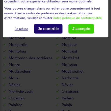
cependant votre expérience utilisateur sera moins optimale.
Mireval-lauragais
Missègre
Vous pouvez changer d'avis ou retirer votre consentement à tout
Molandier
Molleville
moment via le centre de préférences des cookies. Pour plus
Montazels
Montbrun-des-corbières
d'informations, veuillez consulter
notre politique de confidentialité
.
Montclar
Montferrand
Je contrôle
J'accepte
Je refuse
Montfort-sur-boulzane
Montgradail
Monthaut
Montirat
Montjardin
Montlaur
Montolieu
Montréal
Montredon-des-corbières
Montséret
Monze
Moussan
Moussoulens
Mouthoumet
Moux
Narbonne
Nébias
Névian
Niort-de-sault
Ornaisons
Ouveillan
Padern
Palairac
Palaja