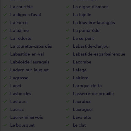
La courtète
La digne-d'amont
La digne-d'aval
La fajolle
La Force
La louvière-lauragais
La palme
La pomarède
La redorte
La serpent
La tourette-cabardès
Labastide-d'anjou
Labastide-en-val
Labastide-esparbairenque
Labécède-lauragais
Lacombe
Ladern-sur-lauquet
Lafage
Lagrasse
Lairière
Lanet
Laroque-de-fa
Lasbordes
Lasserre-de-prouille
Lastours
Laurabuc
Laurac
Lauraguel
Laure-minervois
Lavalette
Le bousquet
Le clat