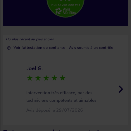
Plus de 210 000 avis
Du plus récent au plus ancien
Voir l'attestation de confiance - Avis soumis à un contrôle
help_outline
Joel G.
star_rate
star_rate
star_rate
star_rate
star_rate
keyboard_arrow_right
Intervention très efficace, par des
techniciens compétents et aimables
Avis déposé le 29/07/2026