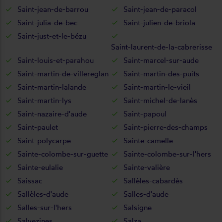
Saint-jean-de-barrou
Saint-jean-de-paracol
Saint-julia-de-bec
Saint-julien-de-briola
Saint-just-et-le-bézu
Saint-laurent-de-la-cabrerisse
Saint-louis-et-parahou
Saint-marcel-sur-aude
Saint-martin-de-villereglan
Saint-martin-des-puits
Saint-martin-lalande
Saint-martin-le-vieil
Saint-martin-lys
Saint-michel-de-lanès
Saint-nazaire-d'aude
Saint-papoul
Saint-paulet
Saint-pierre-des-champs
Saint-polycarpe
Sainte-camelle
Sainte-colombe-sur-guette
Sainte-colombe-sur-l'hers
Sainte-eulalie
Sainte-valière
Saissac
Sallèles-cabardès
Sallèles-d'aude
Salles-d'aude
Salles-sur-l'hers
Salsigne
Salvezines
Salza