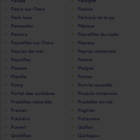
Paraza
Pauligne
Payra-sur-l'hers
Paziols
Pech-luna
Pécharic-et-le-py
Pennautier
Pépieux
Pexiora
Peyrefitte-du-razès
Peyrefitte-sur-l'hers
Peyrens
Peyriac-de-mer
Peyriac-minervois
Peyrolles
Pezens
Pieusse
Plaigne
Plavilla
Pomas
Pomy
Port-la-nouvelle
Portel-des-corbières
Pouzols-minervois
Pradelles-cabardès
Pradelles-en-val
Preixan
Puginier
Puichéric
Puilaurens
Puivert
Quillan
Quintillan
Quirbajou