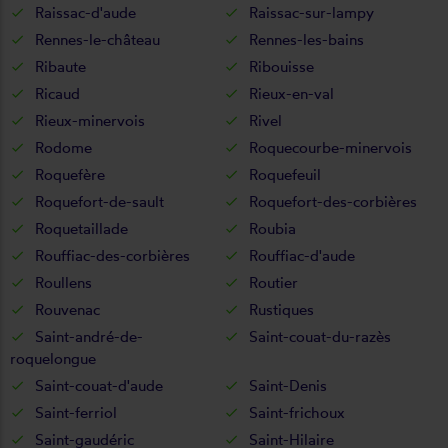
Raissac-d'aude
Raissac-sur-lampy
Rennes-le-château
Rennes-les-bains
Ribaute
Ribouisse
Ricaud
Rieux-en-val
Rieux-minervois
Rivel
Rodome
Roquecourbe-minervois
Roquefère
Roquefeuil
Roquefort-de-sault
Roquefort-des-corbières
Roquetaillade
Roubia
Rouffiac-des-corbières
Rouffiac-d'aude
Roullens
Routier
Rouvenac
Rustiques
Saint-andré-de-
Saint-couat-du-razès
roquelongue
Saint-couat-d'aude
Saint-Denis
Saint-ferriol
Saint-frichoux
Saint-gaudéric
Saint-Hilaire