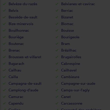
Belvèze-du-razès
Belvianes-et-cavirac
Belvis
Berriac
Bessède-de-sault
Bizanet
Bize-minervois
Blomac
Bouilhonnac
Bouisse
Bouriège
Bourigeole
Boutenac
Bram
Brenac
Brézilhac
Brousses-et-villaret
Brugairolles
Bugarach
Cabrespine
Cailhau
Cailhavel
Cailla
Cambieure
Campagna-de-sault
Campagne-sur-aude
Camplong-d'aude
Camps-sur-l'agly
Camurac
Canet
Capendu
Carcassonne
Carlipa
Cascastel-des-corbières