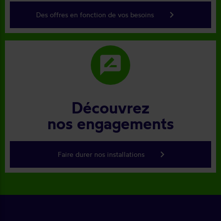
keyboard_arrow_right
Des offres en fonction de vos besoins
rate_review
Découvrez
nos engagements
keyboard_arrow_right
Faire durer nos installations