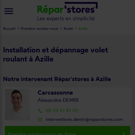
menu
Accueil
Prendre rendez-vous
Aude
Azille
Installation et dépannage volet
roulant à Azille
Notre intervenant Répar'stores à Azille
Carcassonne
Alexandre DEMIR
06 59 61 81 05
local_phone
interventions.demir@reparstores.com
mail_outline
keyboard_arrow_right
Prendre rendez-vous en ligne