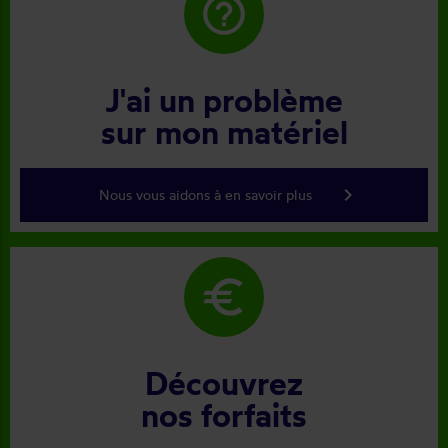
help_outline
J'ai un problème
sur mon matériel
keyboard_arrow_right
Nous vous aidons à en savoir plus
euro
Découvrez
nos forfaits