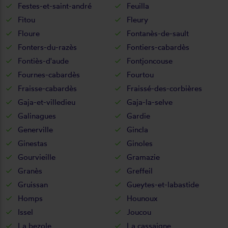
Festes-et-saint-andré
Feuilla
Fitou
Fleury
Floure
Fontanès-de-sault
Fonters-du-razès
Fontiers-cabardès
Fontiès-d'aude
Fontjoncouse
Fournes-cabardès
Fourtou
Fraisse-cabardès
Fraissé-des-corbières
Gaja-et-villedieu
Gaja-la-selve
Galinagues
Gardie
Generville
Gincla
Ginestas
Ginoles
Gourvieille
Gramazie
Granès
Greffeil
Gruissan
Gueytes-et-labastide
Homps
Hounoux
Issel
Joucou
La bezole
La cassaigne