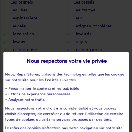
Les brunels
Les cassés
Les ilhes
Les martys
Lespinassière
Leuc
Leucate
Lézignan-corbières
Lignairolles
Limousis
Limoux
Loupia
Luc-sur-aude
Luc-sur-orbieu
Magrie
Mailhac
Nous respectons votre vie privée
Malras
Malves-en-minervois
Malviès
Marcorignan
Nous, Répar'Stores, utilisons des technologies telles que les cookies
sur notre site pour les finalités suivantes :
Marquein
Marsa
• Personnaliser le contenu et les publicités
Marseillette
Mas-cabardès
• Offrir une expérience personnalisée
Mas-des-cours
Mas-saintes-puelles
• Analyser notre trafic.
Mayreville
Mayronnes
Nous respectons votre droit à la confidentialité et vous pouvez
Mazerolles-du-razès
Mazuby
choisir d'accepter, de contrôler ou de refuser l'utilisation de certains
types de cookies ou certains services proposés par des tiers.
Mérial
Mézerville
Le refus des cookies n'affectera pas votre navigation sur notre site
Miraval-cabardes
Mirepeisset