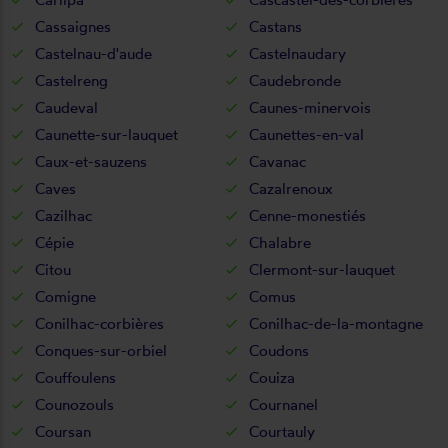
Cassaignes
Castans
Castelnau-d'aude
Castelnaudary
Castelreng
Caudebronde
Caudeval
Caunes-minervois
Caunette-sur-lauquet
Caunettes-en-val
Caux-et-sauzens
Cavanac
Caves
Cazalrenoux
Cazilhac
Cenne-monestiés
Cépie
Chalabre
Citou
Clermont-sur-lauquet
Comigne
Comus
Conilhac-corbières
Conilhac-de-la-montagne
Conques-sur-orbiel
Coudons
Couffoulens
Couiza
Counozouls
Cournanel
Coursan
Courtauly