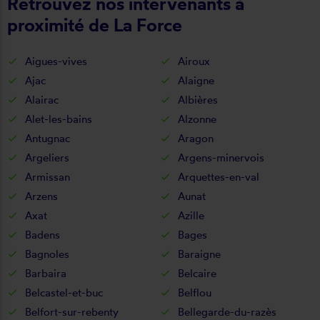
Retrouvez nos intervenants à
proximité de La Force
Aigues-vives
Airoux
Ajac
Alaigne
Alairac
Albières
Alet-les-bains
Alzonne
Antugnac
Aragon
Argeliers
Argens-minervois
Armissan
Arquettes-en-val
Arzens
Aunat
Axat
Azille
Badens
Bages
Bagnoles
Baraigne
Barbaira
Belcaire
Belcastel-et-buc
Belflou
Belfort-sur-rebenty
Bellegarde-du-razès