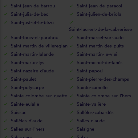
Saint-jean-de-barrou
Saint-jean-de-paracol
Saint-julia-de-bec
Saint-julien-de-briola
Saint-just-et-le-bézu
Saint-laurent-de-la-cabrerisse
Saint-louis-et-parahou
Saint-marcel-sur-aude
Saint-martin-de-villereglan
Saint-martin-des-puits
Saint-martin-lalande
Saint-martin-le-vieil
Saint-martin-lys
Saint-michel-de-lanès
Saint-nazaire-d'aude
Saint-papoul
Saint-paulet
Saint-pierre-des-champs
Saint-polycarpe
Sainte-camelle
Sainte-colombe-sur-guette
Sainte-colombe-sur-l'hers
Sainte-eulalie
Sainte-valière
Saissac
Sallèles-cabardès
Sallèles-d'aude
Salles-d'aude
Salles-sur-l'hers
Salsigne
Salvezines
Salza