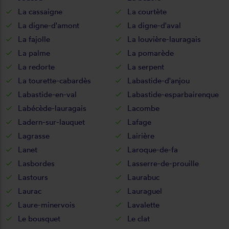
La cassaigne
La courtète
La digne-d'amont
La digne-d'aval
La fajolle
La louvière-lauragais
La palme
La pomarède
La redorte
La serpent
La tourette-cabardès
Labastide-d'anjou
Labastide-en-val
Labastide-esparbairenque
Labécède-lauragais
Lacombe
Ladern-sur-lauquet
Lafage
Lagrasse
Lairière
Lanet
Laroque-de-fa
Lasbordes
Lasserre-de-prouille
Lastours
Laurabuc
Laurac
Lauraguel
Laure-minervois
Lavalette
Le bousquet
Le clat