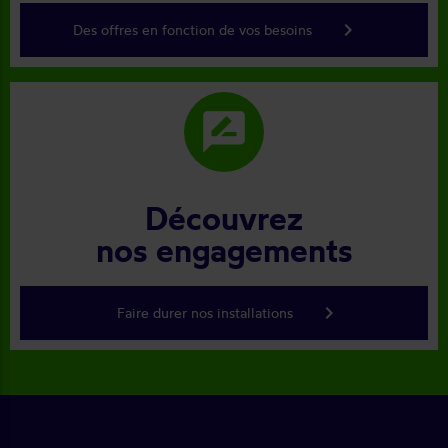
keyboard_arrow_right
Des offres en fonction de vos besoins
rate_review
Découvrez
nos engagements
keyboard_arrow_right
Faire durer nos installations