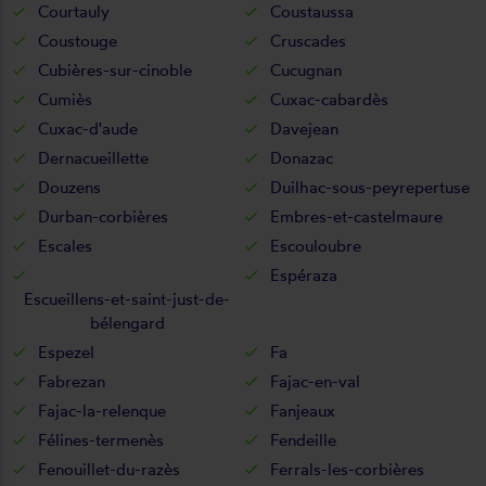
Courtauly
Coustaussa
Coustouge
Cruscades
Cubières-sur-cinoble
Cucugnan
Cumiès
Cuxac-cabardès
Cuxac-d'aude
Davejean
Dernacueillette
Donazac
Douzens
Duilhac-sous-peyrepertuse
Durban-corbières
Embres-et-castelmaure
Escales
Escouloubre
Espéraza
Escueillens-et-saint-just-de-
bélengard
Espezel
Fa
Fabrezan
Fajac-en-val
Fajac-la-relenque
Fanjeaux
Félines-termenès
Fendeille
Fenouillet-du-razès
Ferrals-les-corbières