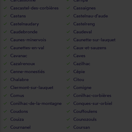
Cascastel-des-corbières
Cassaignes
Castans
Castelnau-d'aude
Castelnaudary
Castelreng
Caudebronde
Caudeval
Caunes-minervois
Caunette-sur-lauquet
Caunettes-en-val
Caux-et-sauzens
Cavanac
Caves
Cazalrenoux
Cazilhac
Cenne-monestiés
Cépie
Chalabre
Citou
Clermont-sur-lauquet
Comigne
Comus
Conilhac-corbières
Conilhac-de-la-montagne
Conques-sur-orbiel
Coudons
Couffoulens
Couiza
Counozouls
Cournanel
Coursan