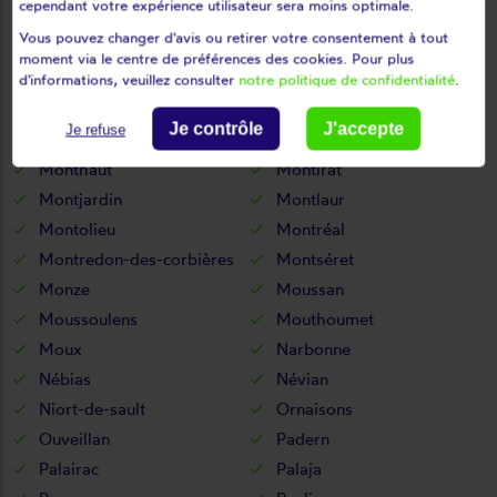
cependant votre expérience utilisateur sera moins optimale.
Mireval-lauragais
Missègre
Vous pouvez changer d'avis ou retirer votre consentement à tout
Molandier
Molleville
moment via le centre de préférences des cookies. Pour plus
Montazels
Montbrun-des-corbières
d'informations, veuillez consulter
notre politique de confidentialité
.
Montclar
Montferrand
Je contrôle
J'accepte
Je refuse
Montfort-sur-boulzane
Montgradail
Monthaut
Montirat
Montjardin
Montlaur
Montolieu
Montréal
Montredon-des-corbières
Montséret
Monze
Moussan
Moussoulens
Mouthoumet
Moux
Narbonne
Nébias
Névian
Niort-de-sault
Ornaisons
Ouveillan
Padern
Palairac
Palaja