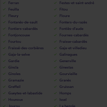
Ferran
Festes-et-saint-andré
Feuilla
Fitou
Fleury
Floure
Fontanès-de-sault
Fonters-du-razès
Fontiers-cabardès
Fontiès-d'aude
Fontjoncouse
Fournes-cabardès
Fourtou
Fraisse-cabardès
Fraissé-des-corbières
Gaja-et-villedieu
Gaja-la-selve
Galinagues
Gardie
Generville
Gincla
Ginestas
Ginoles
Gourvieille
Gramazie
Granès
Greffeil
Gruissan
Gueytes-et-labastide
Homps
Hounoux
Issel
Joucou
La bezole