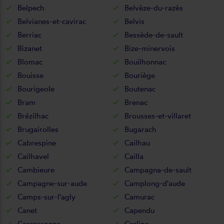
Belpech
Belvèze-du-razès
Belvianes-et-cavirac
Belvis
Berriac
Bessède-de-sault
Bizanet
Bize-minervois
Blomac
Bouilhonnac
Bouisse
Bouriège
Bourigeole
Boutenac
Bram
Brenac
Brézilhac
Brousses-et-villaret
Brugairolles
Bugarach
Cabrespine
Cailhau
Cailhavel
Cailla
Cambieure
Campagna-de-sault
Campagne-sur-aude
Camplong-d'aude
Camps-sur-l'agly
Camurac
Canet
Capendu
Carcassonne
Carlipa