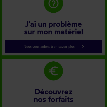
help_outline
J'ai un problème
sur mon matériel
keyboard_arrow_right
Nous vous aidons à en savoir plus
euro
Découvrez
nos forfaits