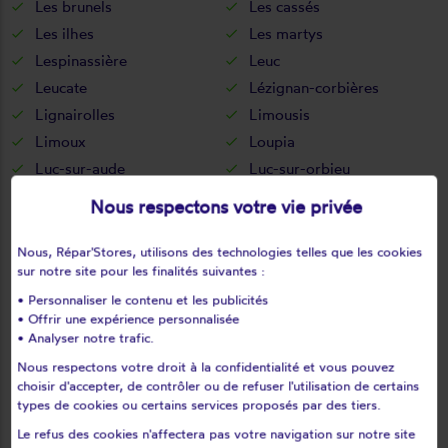
Les brunels
Les cassés
Les ilhes
Les martys
Lespinassière
Leuc
Leucate
Lézignan-corbières
Lignairolles
Limousis
Limoux
Loupia
Luc-sur-aude
Luc-sur-orbieu
Magrie
Mailhac
Nous respectons votre vie privée
Malras
Malves-en-minervois
Malviès
Marcorignan
Nous, Répar'Stores, utilisons des technologies telles que les cookies
sur notre site pour les finalités suivantes :
Marquein
Marsa
• Personnaliser le contenu et les publicités
Marseillette
Mas-cabardès
• Offrir une expérience personnalisée
Mas-des-cours
Mas-saintes-puelles
• Analyser notre trafic.
Mayreville
Mayronnes
Nous respectons votre droit à la confidentialité et vous pouvez
Mazerolles-du-razès
Mazuby
choisir d'accepter, de contrôler ou de refuser l'utilisation de certains
types de cookies ou certains services proposés par des tiers.
Mérial
Mézerville
Le refus des cookies n'affectera pas votre navigation sur notre site
Miraval-cabardes
Mirepeisset