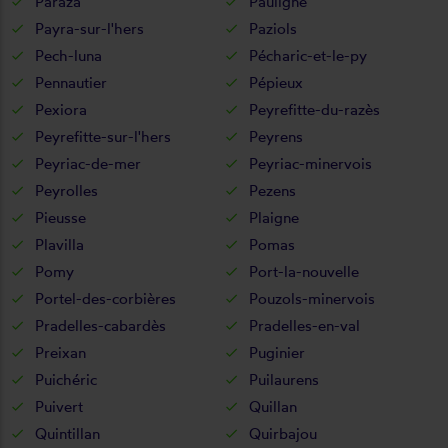
Paraza
Pauligne
Payra-sur-l'hers
Paziols
Pech-luna
Pécharic-et-le-py
Pennautier
Pépieux
Pexiora
Peyrefitte-du-razès
Peyrefitte-sur-l'hers
Peyrens
Peyriac-de-mer
Peyriac-minervois
Peyrolles
Pezens
Pieusse
Plaigne
Plavilla
Pomas
Pomy
Port-la-nouvelle
Portel-des-corbières
Pouzols-minervois
Pradelles-cabardès
Pradelles-en-val
Preixan
Puginier
Puichéric
Puilaurens
Puivert
Quillan
Quintillan
Quirbajou