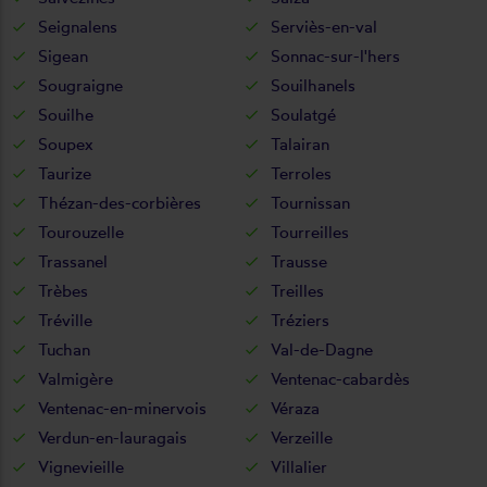
Seignalens
Serviès-en-val
Sigean
Sonnac-sur-l'hers
Sougraigne
Souilhanels
Souilhe
Soulatgé
Soupex
Talairan
Taurize
Terroles
Thézan-des-corbières
Tournissan
Tourouzelle
Tourreilles
Trassanel
Trausse
Trèbes
Treilles
Tréville
Tréziers
Tuchan
Val-de-Dagne
Valmigère
Ventenac-cabardès
Ventenac-en-minervois
Véraza
Verdun-en-lauragais
Verzeille
Vignevieille
Villalier