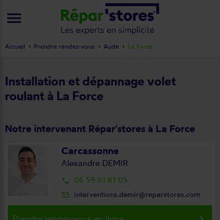
menu
Accueil
Prendre rendez-vous
Aude
La Force
Installation et dépannage volet
roulant à La Force
Notre intervenant Répar'stores à La Force
Carcassonne
Alexandre DEMIR
06 59 61 81 05
local_phone
interventions.demir@reparstores.com
mail_outline
keyboard_arrow_right
Prendre rendez-vous en ligne