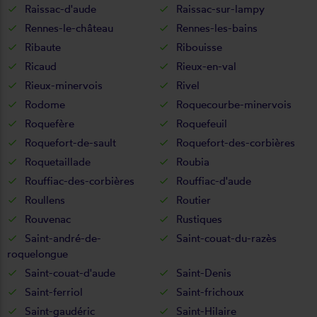
Raissac-d'aude
Raissac-sur-lampy
Rennes-le-château
Rennes-les-bains
Ribaute
Ribouisse
Ricaud
Rieux-en-val
Rieux-minervois
Rivel
Rodome
Roquecourbe-minervois
Roquefère
Roquefeuil
Roquefort-de-sault
Roquefort-des-corbières
Roquetaillade
Roubia
Rouffiac-des-corbières
Rouffiac-d'aude
Roullens
Routier
Rouvenac
Rustiques
Saint-andré-de-
Saint-couat-du-razès
roquelongue
Saint-couat-d'aude
Saint-Denis
Saint-ferriol
Saint-frichoux
Saint-gaudéric
Saint-Hilaire