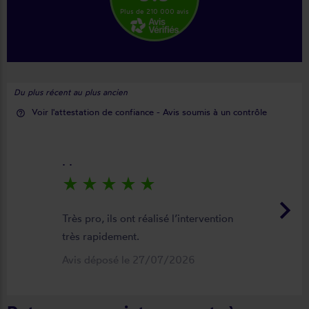
Plus de 210 000 avis
Du plus récent au plus ancien
Voir l'attestation de confiance - Avis soumis à un contrôle
help_outline
. .
star_rate
star_rate
star_rate
star_rate
star_rate
keyboard_arrow_right
Très pro, ils ont réalisé l’intervention
très rapidement.
Avis déposé le 27/07/2026