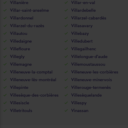
Villanière
Villar-en-val
Villar-saint-anselme
Villardebelle
Villardonnel
Villarzel-cabardès
Villarzel-du-razès
Villasavary
Villautou
Villebazy
Villedaigne
Villedubert
Villefloure
Villegailhenc
Villegly
Villelongue-d'aude
Villemagne
Villemoustaussou
Villeneuve-la-comptal
Villeneuve-les-corbières
Villeneuve-lès-montréal
Villeneuve-minervois
Villepinte
Villerouge-termenès
Villesèque-des-corbières
Villesèquelande
Villesiscle
Villespy
Villetritouls
Vinassan