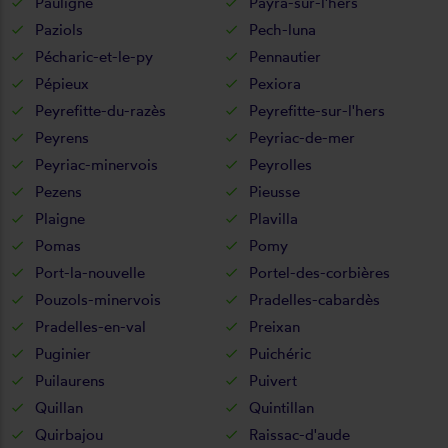
Pauligne
Payra-sur-l'hers
Paziols
Pech-luna
Pécharic-et-le-py
Pennautier
Pépieux
Pexiora
Peyrefitte-du-razès
Peyrefitte-sur-l'hers
Peyrens
Peyriac-de-mer
Peyriac-minervois
Peyrolles
Pezens
Pieusse
Plaigne
Plavilla
Pomas
Pomy
Port-la-nouvelle
Portel-des-corbières
Pouzols-minervois
Pradelles-cabardès
Pradelles-en-val
Preixan
Puginier
Puichéric
Puilaurens
Puivert
Quillan
Quintillan
Quirbajou
Raissac-d'aude