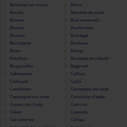
Belvianes-et-cavirac
Belvis
Berriac
Bessède-de-sault
Bizanet
Bize-minervois
Blomac
Bouilhonnac
Bouisse
Bouriège
Bourigeole
Boutenac
Bram
Brenac
Brézilhac
Brousses-et-villaret
Brugairolles
Bugarach
Cabrespine
Cailhau
Cailhavel
Cailla
Cambieure
Campagna-de-sault
Campagne-sur-aude
Camplong-d'aude
Camps-sur-l'agly
Camurac
Canet
Capendu
Carcassonne
Carlipa