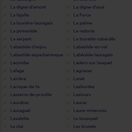
La digne-d'amont
La digne-d'aval
La fajolle
La Force
La louvière-lauragais
La palme
La pomarède
La redorte
La serpent
La tourette-cabardès
Labastide-d'anjou
Labastide-en-val
Labastide-esparbairenque
Labécède-lauragais
Lacombe
Ladern-sur-lauquet
Lafage
Lagrasse
Lairière
Lanet
Laroque-de-fa
Lasbordes
Lasserre-de-prouille
Lastours
Laurabuc
Laurac
Lauraguel
Laure-minervois
Lavalette
Le bousquet
Le clat
Les brunels