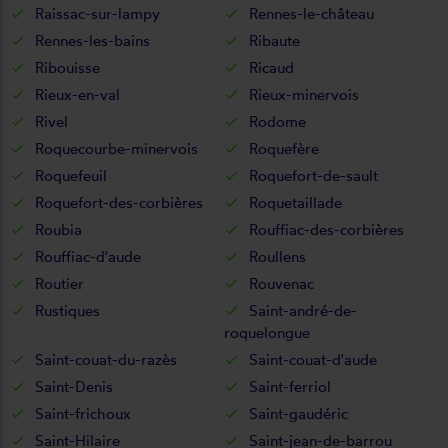
Raissac-sur-lampy
Rennes-le-château
Rennes-les-bains
Ribaute
Ribouisse
Ricaud
Rieux-en-val
Rieux-minervois
Rivel
Rodome
Roquecourbe-minervois
Roquefère
Roquefeuil
Roquefort-de-sault
Roquefort-des-corbières
Roquetaillade
Roubia
Rouffiac-des-corbières
Rouffiac-d'aude
Roullens
Routier
Rouvenac
Rustiques
Saint-andré-de-
roquelongue
Saint-couat-du-razès
Saint-couat-d'aude
Saint-Denis
Saint-ferriol
Saint-frichoux
Saint-gaudéric
Saint-Hilaire
Saint-jean-de-barrou