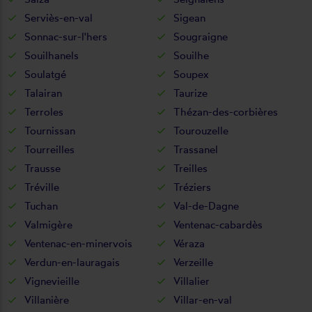
Serviès-en-val
Sigean
Sonnac-sur-l'hers
Sougraigne
Souilhanels
Souilhe
Soulatgé
Soupex
Talairan
Taurize
Terroles
Thézan-des-corbières
Tournissan
Tourouzelle
Tourreilles
Trassanel
Trausse
Treilles
Tréville
Tréziers
Tuchan
Val-de-Dagne
Valmigère
Ventenac-cabardès
Ventenac-en-minervois
Véraza
Verdun-en-lauragais
Verzeille
Vignevieille
Villalier
Villanière
Villar-en-val