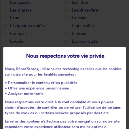
Les cassés
Les ilhes
Les martys
Lespinassière
Leuc
Leucate
Lézignan-corbières
Lignairolles
Limousis
Limoux
Loupia
Luc-sur-aude
Luc-sur-orbieu
Magrie
Nous respectons votre vie privée
Mailhac
Malras
Malves-en-minervois
Malviès
Nous, Répar'Stores, utilisons des technologies telles que les cookies
Marcorignan
Marquein
sur notre site pour les finalités suivantes :
Marsa
Marseillette
• Personnaliser le contenu et les publicités
Mas-cabardès
Mas-des-cours
• Offrir une expérience personnalisée
• Analyser notre trafic.
Mas-saintes-puelles
Mayreville
Nous respectons votre droit à la confidentialité et vous pouvez
Mayronnes
Mazerolles-du-razès
choisir d'accepter, de contrôler ou de refuser l'utilisation de certains
Mazuby
Mérial
types de cookies ou certains services proposés par des tiers.
Mézerville
Miraval-cabardes
Le refus des cookies n'affectera pas votre navigation sur notre site
Mirepeisset
Mireval-lauragais
cependant votre expérience utilisateur sera moins optimale.