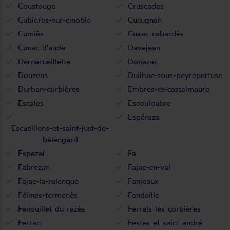
Coustouge
Cruscades
Cubières-sur-cinoble
Cucugnan
Cumiès
Cuxac-cabardès
Cuxac-d'aude
Davejean
Dernacueillette
Donazac
Douzens
Duilhac-sous-peyrepertuse
Durban-corbières
Embres-et-castelmaure
Escales
Escouloubre
Espéraza
Escueillens-et-saint-just-de-
bélengard
Espezel
Fa
Fabrezan
Fajac-en-val
Fajac-la-relenque
Fanjeaux
Félines-termenès
Fendeille
Fenouillet-du-razès
Ferrals-les-corbières
Ferran
Festes-et-saint-andré