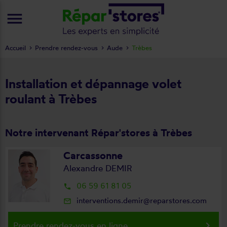
menu
Accueil
Prendre rendez-vous
Aude
Trèbes
Installation et dépannage volet
roulant à Trèbes
Notre intervenant Répar'stores à Trèbes
Carcassonne
Alexandre DEMIR
06 59 61 81 05
local_phone
interventions.demir@reparstores.com
mail_outline
keyboard_arrow_right
Prendre rendez-vous en ligne