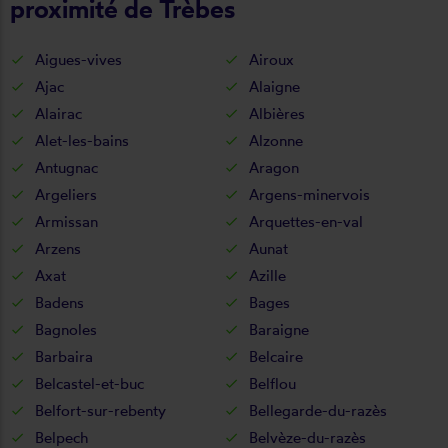
proximité de Trèbes
Aigues-vives
Airoux
Ajac
Alaigne
Alairac
Albières
Alet-les-bains
Alzonne
Antugnac
Aragon
Argeliers
Argens-minervois
Armissan
Arquettes-en-val
Arzens
Aunat
Axat
Azille
Badens
Bages
Bagnoles
Baraigne
Barbaira
Belcaire
Belcastel-et-buc
Belflou
Belfort-sur-rebenty
Bellegarde-du-razès
Belpech
Belvèze-du-razès