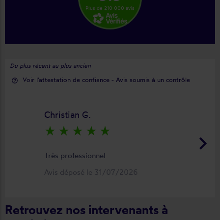
Plus de 210 000 avis
Du plus récent au plus ancien
Voir l'attestation de confiance - Avis soumis à un contrôle
help_outline
Christian G.
star_rate
star_rate
star_rate
star_rate
star_rate
keyboard_arrow_right
Très professionnel
Avis déposé le 31/07/2026
Retrouvez nos intervenants à