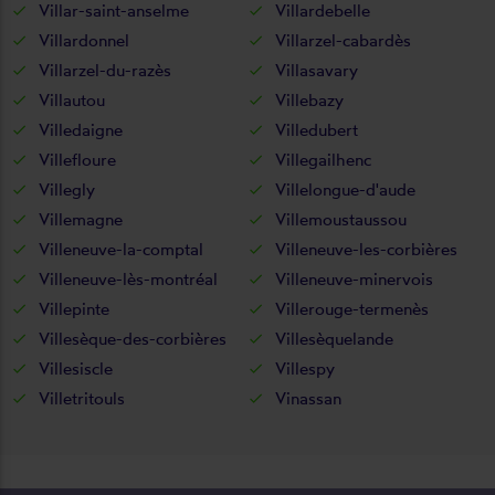
Villar-saint-anselme
Villardebelle
Villardonnel
Villarzel-cabardès
Villarzel-du-razès
Villasavary
Villautou
Villebazy
Villedaigne
Villedubert
Villefloure
Villegailhenc
Villegly
Villelongue-d'aude
Villemagne
Villemoustaussou
Villeneuve-la-comptal
Villeneuve-les-corbières
Villeneuve-lès-montréal
Villeneuve-minervois
Villepinte
Villerouge-termenès
Villesèque-des-corbières
Villesèquelande
Villesiscle
Villespy
Villetritouls
Vinassan