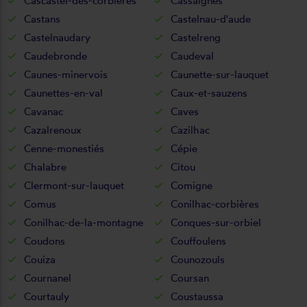
Cascastel-des-corbières
Cassaignes
Castans
Castelnau-d'aude
Castelnaudary
Castelreng
Caudebronde
Caudeval
Caunes-minervois
Caunette-sur-lauquet
Caunettes-en-val
Caux-et-sauzens
Cavanac
Caves
Cazalrenoux
Cazilhac
Cenne-monestiés
Cépie
Chalabre
Citou
Clermont-sur-lauquet
Comigne
Comus
Conilhac-corbières
Conilhac-de-la-montagne
Conques-sur-orbiel
Coudons
Couffoulens
Couiza
Counozouls
Cournanel
Coursan
Courtauly
Coustaussa