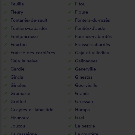
Feuilla
Fitou
Fleury
Floure
Fontanès-de-sault
Fonters-du-razès
Fontiers-cabardès
Fontiès-d'aude
Fontjoncouse
Fournes-cabardès
Fourtou
Fraisse-cabardès
Fraissé-des-corbières
Gaja-et-villedieu
Gaja-la-selve
Galinagues
Gardie
Generville
Gincla
Ginestas
Ginoles
Gourvieille
Gramazie
Granès
Greffeil
Gruissan
Gueytes-et-labastide
Homps
Hounoux
Issel
Joucou
La bezole
La cassaigne
La courtète