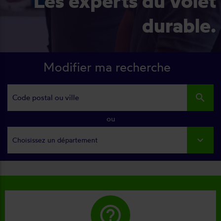
Les experts du volet
durable.
Modifier ma recherche
search
ou
Choisissez un département
help_outline