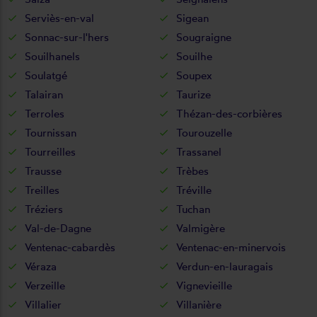
Serviès-en-val
Sigean
Sonnac-sur-l'hers
Sougraigne
Souilhanels
Souilhe
Soulatgé
Soupex
Talairan
Taurize
Terroles
Thézan-des-corbières
Tournissan
Tourouzelle
Tourreilles
Trassanel
Trausse
Trèbes
Treilles
Tréville
Tréziers
Tuchan
Val-de-Dagne
Valmigère
Ventenac-cabardès
Ventenac-en-minervois
Véraza
Verdun-en-lauragais
Verzeille
Vignevieille
Villalier
Villanière