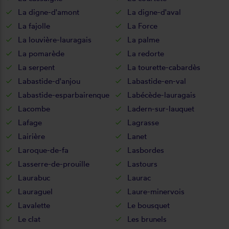
La digne-d'amont
La digne-d'aval
La fajolle
La Force
La louvière-lauragais
La palme
La pomarède
La redorte
La serpent
La tourette-cabardès
Labastide-d'anjou
Labastide-en-val
Labastide-esparbairenque
Labécède-lauragais
Lacombe
Ladern-sur-lauquet
Lafage
Lagrasse
Lairière
Lanet
Laroque-de-fa
Lasbordes
Lasserre-de-prouille
Lastours
Laurabuc
Laurac
Lauraguel
Laure-minervois
Lavalette
Le bousquet
Le clat
Les brunels