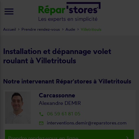
menu
Accueil
Prendre rendez-vous
Aude
Villetritouls
Installation et dépannage volet
roulant à Villetritouls
Notre intervenant Répar'stores à Villetritouls
Carcassonne
Alexandre DEMIR
06 59 61 81 05
local_phone
interventions.demir@reparstores.com
mail_outline
keyboard_arrow_right
Prendre rendez-vous en ligne