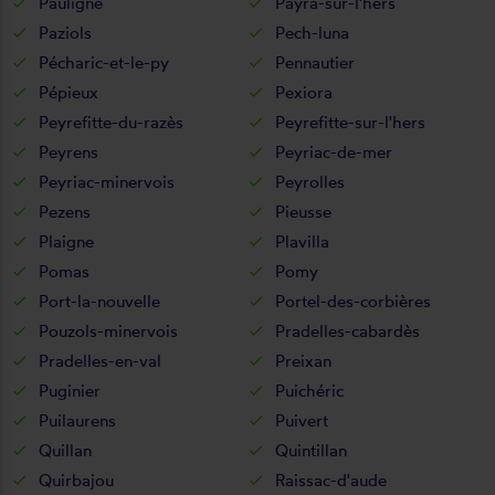
Pauligne
Payra-sur-l'hers
Paziols
Pech-luna
Pécharic-et-le-py
Pennautier
Pépieux
Pexiora
Peyrefitte-du-razès
Peyrefitte-sur-l'hers
Peyrens
Peyriac-de-mer
Peyriac-minervois
Peyrolles
Pezens
Pieusse
Plaigne
Plavilla
Pomas
Pomy
Port-la-nouvelle
Portel-des-corbières
Pouzols-minervois
Pradelles-cabardès
Pradelles-en-val
Preixan
Puginier
Puichéric
Puilaurens
Puivert
Quillan
Quintillan
Quirbajou
Raissac-d'aude