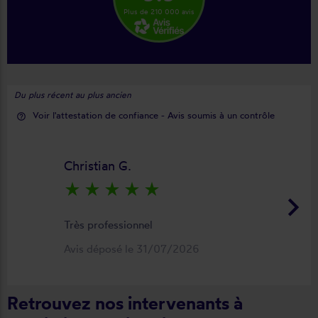
Plus de 210 000 avis
Du plus récent au plus ancien
Voir l'attestation de confiance - Avis soumis à un contrôle
help_outline
Christian G.
star_rate
star_rate
star_rate
star_rate
star_rate
keyboard_arrow_right
Très professionnel
Avis déposé le 31/07/2026
Retrouvez nos intervenants à