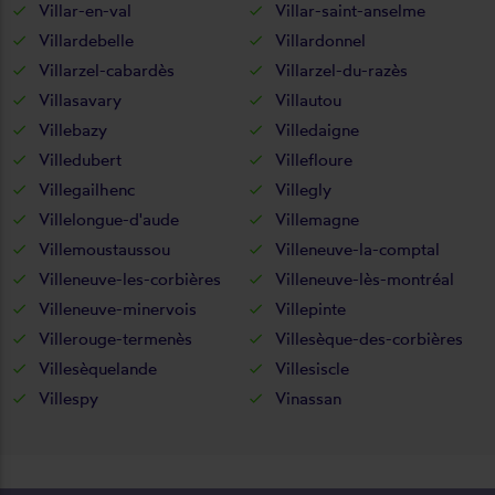
Villar-en-val
Villar-saint-anselme
Villardebelle
Villardonnel
Villarzel-cabardès
Villarzel-du-razès
Villasavary
Villautou
Villebazy
Villedaigne
Villedubert
Villefloure
Villegailhenc
Villegly
Villelongue-d'aude
Villemagne
Villemoustaussou
Villeneuve-la-comptal
Villeneuve-les-corbières
Villeneuve-lès-montréal
Villeneuve-minervois
Villepinte
Villerouge-termenès
Villesèque-des-corbières
Villesèquelande
Villesiscle
Villespy
Vinassan