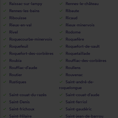
Raissac-sur-lampy
Rennes-le-château
Rennes-les-bains
Ribaute
Ribouisse
Ricaud
Rieux-en-val
Rieux-minervois
Rivel
Rodome
Roquecourbe-minervois
Roquefère
Roquefeuil
Roquefort-de-sault
Roquefort-des-corbières
Roquetaillade
Roubia
Rouffiac-des-corbières
Rouffiac-d'aude
Roullens
Routier
Rouvenac
Rustiques
Saint-andré-de-
roquelongue
Saint-couat-du-razès
Saint-couat-d'aude
Saint-Denis
Saint-ferriol
Saint-frichoux
Saint-gaudéric
Saint-Hilaire
Saint-jean-de-barrou