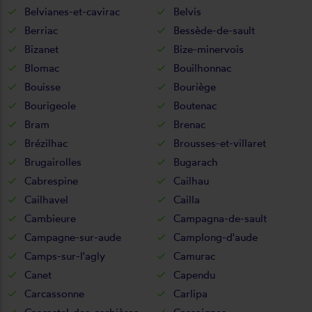
Belvianes-et-cavirac
Belvis
Berriac
Bessède-de-sault
Bizanet
Bize-minervois
Blomac
Bouilhonnac
Bouisse
Bouriège
Bourigeole
Boutenac
Bram
Brenac
Brézilhac
Brousses-et-villaret
Brugairolles
Bugarach
Cabrespine
Cailhau
Cailhavel
Cailla
Cambieure
Campagna-de-sault
Campagne-sur-aude
Camplong-d'aude
Camps-sur-l'agly
Camurac
Canet
Capendu
Carcassonne
Carlipa