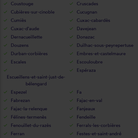
Coustouge
Cruscades
Cubières-sur-cinoble
Cucugnan
Cumiès
Cuxac-cabardès
Cuxac-d'aude
Davejean
Dernacueillette
Donazac
Douzens
Duilhac-sous-peyrepertuse
Durban-corbières
Embres-et-castelmaure
Escales
Escouloubre
Espéraza
Escueillens-et-saint-just-de-
bélengard
Espezel
Fa
Fabrezan
Fajac-en-val
Fajac-la-relenque
Fanjeaux
Félines-termenès
Fendeille
Fenouillet-du-razès
Ferrals-les-corbières
Ferran
Festes-et-saint-andré