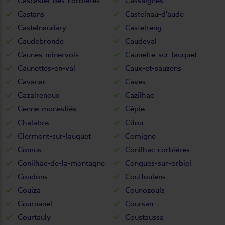
Cascastel-des-corbières
Cassaignes
Castans
Castelnau-d'aude
Castelnaudary
Castelreng
Caudebronde
Caudeval
Caunes-minervois
Caunette-sur-lauquet
Caunettes-en-val
Caux-et-sauzens
Cavanac
Caves
Cazalrenoux
Cazilhac
Cenne-monestiés
Cépie
Chalabre
Citou
Clermont-sur-lauquet
Comigne
Comus
Conilhac-corbières
Conilhac-de-la-montagne
Conques-sur-orbiel
Coudons
Couffoulens
Couiza
Counozouls
Cournanel
Coursan
Courtauly
Coustaussa