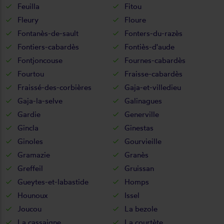
Feuilla
Fitou
Fleury
Floure
Fontanès-de-sault
Fonters-du-razès
Fontiers-cabardès
Fontiès-d'aude
Fontjoncouse
Fournes-cabardès
Fourtou
Fraisse-cabardès
Fraissé-des-corbières
Gaja-et-villedieu
Gaja-la-selve
Galinagues
Gardie
Generville
Gincla
Ginestas
Ginoles
Gourvieille
Gramazie
Granès
Greffeil
Gruissan
Gueytes-et-labastide
Homps
Hounoux
Issel
Joucou
La bezole
La cassaigne
La courtète