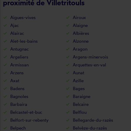
proximité de Villetritouls
Aigues-vives
Airoux
Ajac
Alaigne
Alairac
Albières
Alet-les-bains
Alzonne
Antugnac
Aragon
Argeliers
Argens-minervois
Armissan
Arquettes-en-val
Arzens
Aunat
Axat
Azille
Badens
Bages
Bagnoles
Baraigne
Barbaira
Belcaire
Belcastel-et-buc
Belflou
Belfort-sur-rebenty
Bellegarde-du-razès
Belpech
Belvèze-du-razès