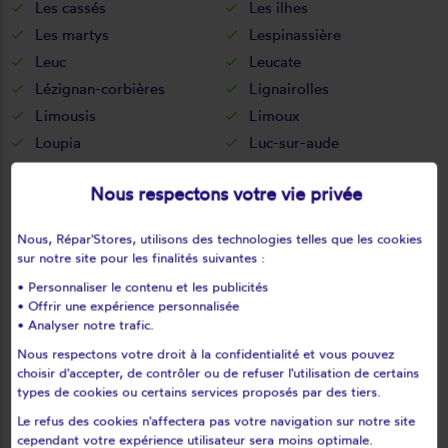
Les cassés
Les ilhes
Les martys
Lespinassière
Leuc
Leucate
Lézignan-corbières
Lignairolles
Limousis
Limoux
Loupia
Luc-sur-aude
Luc-sur-orbieu
Magrie
Nous respectons votre vie privée
Mailhac
Malras
Malves-en-minervois
Malviès
Nous, Répar'Stores, utilisons des technologies telles que les cookies
Marcorignan
Marquein
sur notre site pour les finalités suivantes :
Marsa
Marseillette
• Personnaliser le contenu et les publicités
Mas-cabardès
Mas-des-cours
• Offrir une expérience personnalisée
• Analyser notre trafic.
Mas-saintes-puelles
Mayreville
Nous respectons votre droit à la confidentialité et vous pouvez
Mayronnes
Mazerolles-du-razès
choisir d'accepter, de contrôler ou de refuser l'utilisation de certains
Mazuby
Mérial
types de cookies ou certains services proposés par des tiers.
Mézerville
Miraval-cabardes
Le refus des cookies n'affectera pas votre navigation sur notre site
Mirepeisset
Mireval-lauragais
cependant votre expérience utilisateur sera moins optimale.