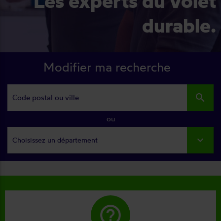
Les experts du volet
durable.
Modifier ma recherche
search
ou
Choisissez un département
help_outline