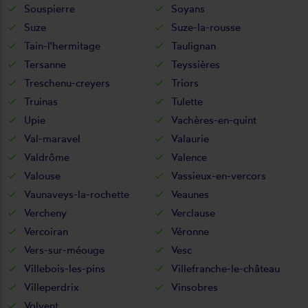
Souspierre
Soyans
Suze
Suze-la-rousse
Tain-l'hermitage
Taulignan
Tersanne
Teyssières
Treschenu-creyers
Triors
Truinas
Tulette
Upie
Vachères-en-quint
Val-maravel
Valaurie
Valdrôme
Valence
Valouse
Vassieux-en-vercors
Vaunaveys-la-rochette
Veaunes
Vercheny
Verclause
Vercoiran
Véronne
Vers-sur-méouge
Vesc
Villebois-les-pins
Villefranche-le-château
Villeperdrix
Vinsobres
Volvent