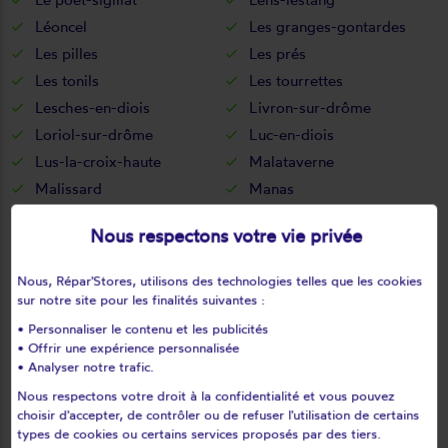
Léoncel
Les granges-gontardes
Les pilles
Les prés
Les tonils
Les tourrettes
Lesches-en-diois
Livron-sur-drôme
Loriol-sur-drôme
Luc-en-diois
Lus-la-croix-haute
Malataverne
Malissard
Manas
Manthes
Marches
Nous respectons votre vie privée
Margès
Marignac-en-diois
Marsanne
Marsaz
Nous, Répar'Stores, utilisons des technologies telles que les cookies
Menglon
Mercurol
sur notre site pour les finalités suivantes :
Mérindol-les-oliviers
Mévouillon
• Personnaliser le contenu et les publicités
• Offrir une expérience personnalisée
Mirabel-aux-baronnies
Mirabel-et-blacons
• Analyser notre trafic.
Mirmande
Miscon
Nous respectons votre droit à la confidentialité et vous pouvez
Molières-glandaz
Mollans-sur-ouvèze
choisir d'accepter, de contrôler ou de refuser l'utilisation de certains
Montauban-sur-l'ouvèze
Montaulieu
types de cookies ou certains services proposés par des tiers.