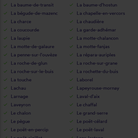
La baume-de-transit
La baume-d'hostun
La bégude-de-mazenc
La chapelle-en-vercors
La charce
La chaudière
La coucourde
La garde-adhémar
La laupie
La motte-chalancon
La motte-de-galaure
La motte-fanjas
La penne-sur-l'ouvèze
La répara-auriples
La roche-de-glun
La roche-sur-grane
La roche-sur-le-buis
La rochette-du-buis
La touche
Laborel
Lachau
Lapeyrouse-mornay
Larnage
Laval-d'aix
Laveyron
Le chaffal
Le chalon
Le grand-serre
Le pègue
Le poët-célard
Le poët-en-percip
Le poët-laval
Le poët-sigillat
Lens-lestang