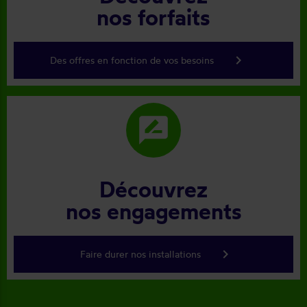
nos forfaits
keyboard_arrow_right
Des offres en fonction de vos besoins
rate_review
Découvrez
nos engagements
keyboard_arrow_right
Faire durer nos installations