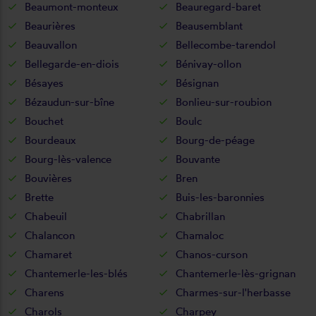
Beaumont-monteux
Beauregard-baret
Beaurières
Beausemblant
Beauvallon
Bellecombe-tarendol
Bellegarde-en-diois
Bénivay-ollon
Bésayes
Bésignan
Bézaudun-sur-bîne
Bonlieu-sur-roubion
Bouchet
Boulc
Bourdeaux
Bourg-de-péage
Bourg-lès-valence
Bouvante
Bouvières
Bren
Brette
Buis-les-baronnies
Chabeuil
Chabrillan
Chalancon
Chamaloc
Chamaret
Chanos-curson
Chantemerle-les-blés
Chantemerle-lès-grignan
Charens
Charmes-sur-l'herbasse
Charols
Charpey