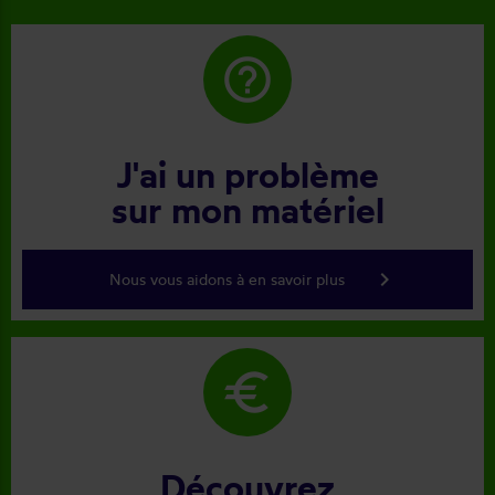
help_outline
J'ai un problème
sur mon matériel
keyboard_arrow_right
Nous vous aidons à en savoir plus
euro
Découvrez