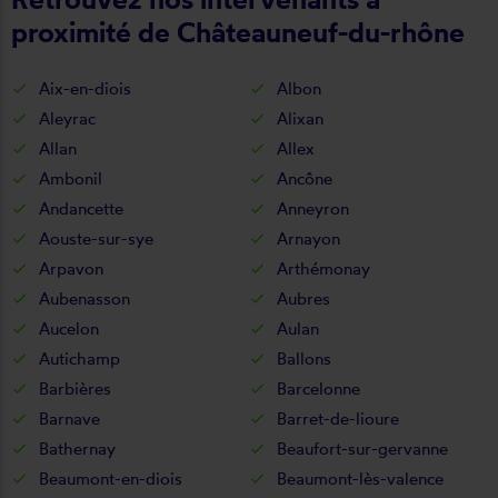
proximité de Châteauneuf-du-rhône
Aix-en-diois
Albon
Aleyrac
Alixan
Allan
Allex
Ambonil
Ancône
Andancette
Anneyron
Aouste-sur-sye
Arnayon
Arpavon
Arthémonay
Aubenasson
Aubres
Aucelon
Aulan
Autichamp
Ballons
Barbières
Barcelonne
Barnave
Barret-de-lioure
Bathernay
Beaufort-sur-gervanne
Beaumont-en-diois
Beaumont-lès-valence