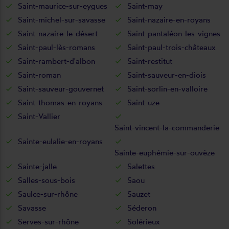
Saint-maurice-sur-eygues
Saint-may
Saint-michel-sur-savasse
Saint-nazaire-en-royans
Saint-nazaire-le-désert
Saint-pantaléon-les-vignes
Saint-paul-lès-romans
Saint-paul-trois-châteaux
Saint-rambert-d'albon
Saint-restitut
Saint-roman
Saint-sauveur-en-diois
Saint-sauveur-gouvernet
Saint-sorlin-en-valloire
Saint-thomas-en-royans
Saint-uze
Saint-Vallier
Saint-vincent-la-commanderie
Sainte-eulalie-en-royans
Sainte-euphémie-sur-ouvèze
Sainte-jalle
Salettes
Salles-sous-bois
Saou
Saulce-sur-rhône
Sauzet
Savasse
Séderon
Serves-sur-rhône
Solérieux