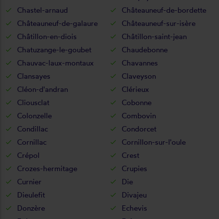
Chastel-arnaud
Châteauneuf-de-bordette
Châteauneuf-de-galaure
Châteauneuf-sur-isère
Châtillon-en-diois
Châtillon-saint-jean
Chatuzange-le-goubet
Chaudebonne
Chauvac-laux-montaux
Chavannes
Clansayes
Claveyson
Cléon-d'andran
Clérieux
Cliousclat
Cobonne
Colonzelle
Combovin
Condillac
Condorcet
Cornillac
Cornillon-sur-l'oule
Crépol
Crest
Crozes-hermitage
Crupies
Curnier
Die
Dieulefit
Divajeu
Donzère
Echevis