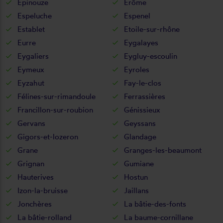
Epinouze
Erôme
Espeluche
Espenel
Establet
Etoile-sur-rhône
Eurre
Eygalayes
Eygaliers
Eygluy-escoulin
Eymeux
Eyroles
Eyzahut
Fay-le-clos
Félines-sur-rimandoule
Ferrassières
Francillon-sur-roubion
Génissieux
Gervans
Geyssans
Gigors-et-lozeron
Glandage
Grane
Granges-les-beaumont
Grignan
Gumiane
Hauterives
Hostun
Izon-la-bruisse
Jaillans
Jonchères
La bâtie-des-fonts
La bâtie-rolland
La baume-cornillane