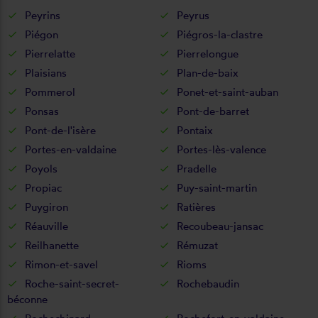
Peyrins
Peyrus
Piégon
Piégros-la-clastre
Pierrelatte
Pierrelongue
Plaisians
Plan-de-baix
Pommerol
Ponet-et-saint-auban
Ponsas
Pont-de-barret
Pont-de-l'isère
Pontaix
Portes-en-valdaine
Portes-lès-valence
Poyols
Pradelle
Propiac
Puy-saint-martin
Puygiron
Ratières
Réauville
Recoubeau-jansac
Reilhanette
Rémuzat
Rimon-et-savel
Rioms
Roche-saint-secret-
Rochebaudin
béconne