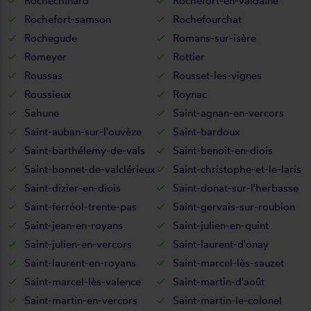
Rochechinard
Rochefort-en-valdaine
Rochefort-samson
Rochefourchat
Rochegude
Romans-sur-isère
Romeyer
Rottier
Roussas
Rousset-les-vignes
Roussieux
Roynac
Sahune
Saint-agnan-en-vercors
Saint-auban-sur-l'ouvèze
Saint-bardoux
Saint-barthélemy-de-vals
Saint-benoit-en-diois
Saint-bonnet-de-valclérieux
Saint-christophe-et-le-laris
Saint-dizier-en-diois
Saint-donat-sur-l'herbasse
Saint-ferréol-trente-pas
Saint-gervais-sur-roubion
Saint-jean-en-royans
Saint-julien-en-quint
Saint-julien-en-vercors
Saint-laurent-d'onay
Saint-laurent-en-royans
Saint-marcel-lès-sauzet
Saint-marcel-lès-valence
Saint-martin-d'août
Saint-martin-en-vercors
Saint-martin-le-colonel