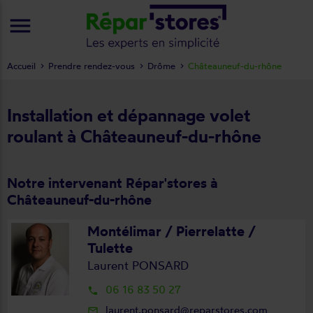
menu
Accueil
Prendre rendez-vous
Drôme
Châteauneuf-du-rhône
Installation et dépannage volet
roulant à Châteauneuf-du-rhône
Notre intervenant Répar'stores à
Châteauneuf-du-rhône
Montélimar / Pierrelatte /
Tulette
Laurent PONSARD
06 16 83 50 27
local_phone
laurent.ponsard@reparstores.com
mail_outline