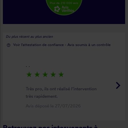
Plus de 210 000 avis
Du plus récent au plus ancien
Voir l'attestation de confiance - Avis soumis à un contrôle
help_outline
. .
star_rate
star_rate
star_rate
star_rate
star_rate
keyboard_arrow_right
Très pro, ils ont réalisé l’intervention
très rapidement.
Avis déposé le 27/07/2026
Retrouvez nos intervenants à