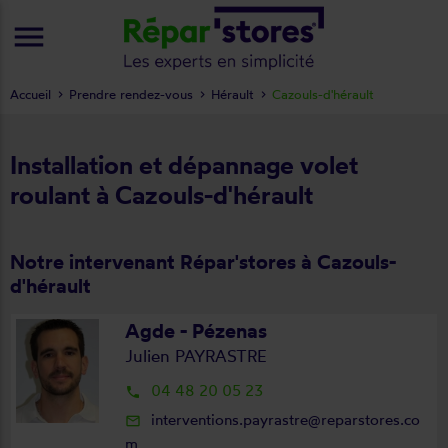
menu
Accueil
Prendre rendez-vous
Hérault
Cazouls-d'hérault
Installation et dépannage volet
roulant à Cazouls-d'hérault
Notre intervenant Répar'stores à Cazouls-
d'hérault
Agde - Pézenas
Julien PAYRASTRE
04 48 20 05 23
local_phone
interventions.payrastre@reparstores.co
mail_outline
m