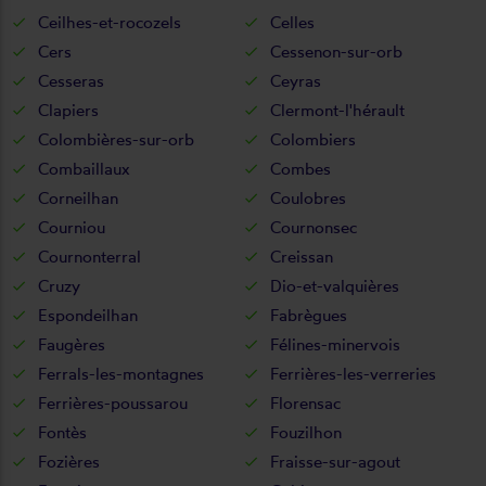
Ceilhes-et-rocozels
Celles
Cers
Cessenon-sur-orb
Cesseras
Ceyras
Clapiers
Clermont-l'hérault
Colombières-sur-orb
Colombiers
Combaillaux
Combes
Corneilhan
Coulobres
Courniou
Cournonsec
Cournonterral
Creissan
Cruzy
Dio-et-valquières
Espondeilhan
Fabrègues
Faugères
Félines-minervois
Ferrals-les-montagnes
Ferrières-les-verreries
Ferrières-poussarou
Florensac
Fontès
Fouzilhon
Fozières
Fraisse-sur-agout