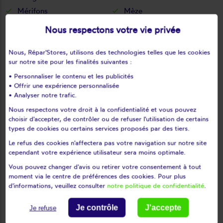
Mérifons
Mèze
Minerve
Mireval
Nous respectons votre vie privée
Montady
Montagnac
Montarnaud
Montbazin
Nous, Répar'Stores, utilisons des technologies telles que les cookies
sur notre site pour les finalités suivantes :
Montblanc
Montferrier-sur-lez
• Personnaliser le contenu et les publicités
Montouliers
Montpellier
• Offrir une expérience personnalisée
Montpeyroux
Moulès-et-baucels
• Analyser notre trafic.
Mourèze
Mudaison
Nous respectons votre droit à la confidentialité et vous pouvez
Murles
Murviel-lès-béziers
choisir d'accepter, de contrôler ou de refuser l'utilisation de certains
types de cookies ou certains services proposés par des tiers.
Murviel-lès-montpellier
Nébian
Le refus des cookies n'affectera pas votre navigation sur notre site
Neffiès
Nézignan-l'Évêque
cependant votre expérience utilisateur sera moins optimale.
Nissan-lez-enserune
Nizas
Vous pouvez changer d'avis ou retirer votre consentement à tout
Notre-dame-de-londres
Octon
moment via le centre de préférences des cookies. Pour plus
Olargues
Olmet-et-villecun
d'informations, veuillez consulter
notre politique de confidentialité
.
Olonzac
Oupia
Je contrôle
J'accepte
Je refuse
Pailhès
Palavas-les-flots