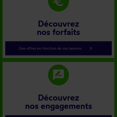
euro
Découvrez
nos forfaits
keyboard_arrow_right
Des offres en fonction de vos besoins
rate_review
Découvrez
nos engagements