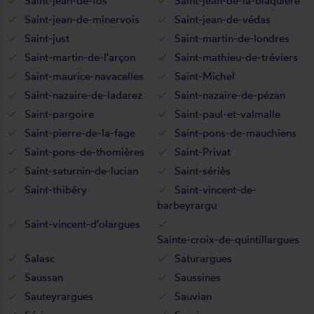
Saint-jean-de-fos
Saint-jean-de-la-blaquière
Saint-jean-de-minervois
Saint-jean-de-védas
Saint-just
Saint-martin-de-londres
Saint-martin-de-l'arçon
Saint-mathieu-de-tréviers
Saint-maurice-navacelles
Saint-Michel
Saint-nazaire-de-ladarez
Saint-nazaire-de-pézan
Saint-pargoire
Saint-paul-et-valmalle
Saint-pierre-de-la-fage
Saint-pons-de-mauchiens
Saint-pons-de-thomières
Saint-Privat
Saint-saturnin-de-lucian
Saint-sériès
Saint-thibéry
Saint-vincent-de-
barbeyrargu
Saint-vincent-d'olargues
Sainte-croix-de-quintillargues
Salasc
Saturargues
Saussan
Saussines
Sauteyrargues
Sauvian