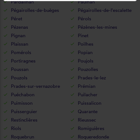
Pardailhan
Paulhan
Pégairolles-de-buèges
Pégairolles-de-l'escalette
Péret
Pérols
Pézenas
Pézènes-les-mines
Pignan
Pinet
Plaissan
Poilhes
Pomérols
Popian
Portiragnes
Poujols
Poussan
Pouzolles
Pouzols
Prades-le-lez
Prades-sur-vernazobre
Prémian
Puéchabon
Puilacher
Puimisson
Puissalicon
Puisserguier
Quarante
Restinclières
Rieussec
Riols
Romiguières
Roquebrun
Roqueredonde