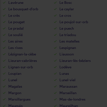
Lavérune
Le Bosc
Le bousquet-d'orb
Le caylar
Le crès
Le cros
Le pouget
Le poujol-sur-orb
Le pradal
Le puech
Le soulié
Le triadou
Les aires
Les matelles
Les rives
Lespignan
Lézignan-la-cèbe
Liausson
Lieuran-cabrières
Lieuran-lès-béziers
Lignan-sur-orb
Lodève
Loupian
Lunas
Lunel
Lunel-viel
Magalas
Maraussan
Margon
Marseillan
Marsillargues
Mas-de-londres
Mauguio
Maureilhan