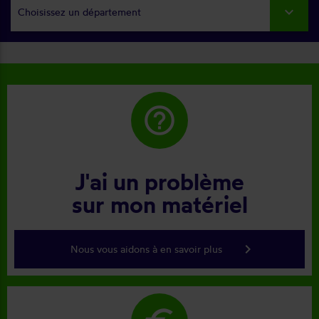
Choisissez un département
help_outline
J'ai un problème
sur mon matériel
keyboard_arrow_right
Nous vous aidons à en savoir plus