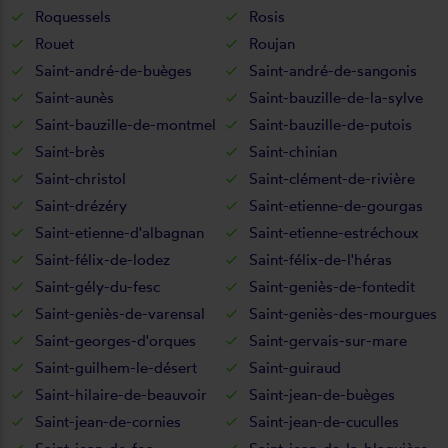
Roquessels
Rosis
Rouet
Roujan
Saint-andré-de-buèges
Saint-andré-de-sangonis
Saint-aunès
Saint-bauzille-de-la-sylve
Saint-bauzille-de-montmel
Saint-bauzille-de-putois
Saint-brès
Saint-chinian
Saint-christol
Saint-clément-de-rivière
Saint-drézéry
Saint-etienne-de-gourgas
Saint-etienne-d'albagnan
Saint-etienne-estréchoux
Saint-félix-de-lodez
Saint-félix-de-l'héras
Saint-gély-du-fesc
Saint-geniès-de-fontedit
Saint-geniès-de-varensal
Saint-geniès-des-mourgues
Saint-georges-d'orques
Saint-gervais-sur-mare
Saint-guilhem-le-désert
Saint-guiraud
Saint-hilaire-de-beauvoir
Saint-jean-de-buèges
Saint-jean-de-cornies
Saint-jean-de-cuculles