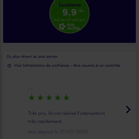
Excellence
9.9
/10
Plus de 210 000 avis
Du plus récent au plus ancien
Voir l'attestation de confiance - Avis soumis à un contrôle
help_outline
. .
star_rate
star_rate
star_rate
star_rate
star_rate
keyboard_arrow_right
Très pro, ils ont réalisé l’intervention
très rapidement.
Avis déposé le 27/07/2026