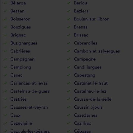
Bélarga
Berlou
Bessan
Béziers
Boisseron
Boujan-sur-libron
Bouzigues
Brenas
Brignac
Brissac
Buzignargues
Cabrerolles
Cabrières
Cambon-et-salvergues
Campagnan
Campagne
Camplong
Candillargues
Canet
Capestang
Carlencas-et-levas
Castanet-le-haut
Castelnau-de-guers
Castelnau-le-lez
Castries
Causse-de-la-selle
Causses-et-veyran
Caussiniojouls
Caux
Cazedarnes
Cazevieille
Cazilhac
Cazouls-lès-béziers
Cébazan