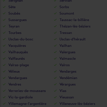
Sérignan
Servian
Sète
Sorbs
Soubès
Soumont
Sussargues
Taussac-la-billière
Teyran
Thézan-lès-béziers
Tourbes
Tressan
Usclas-du-bosc
Usclas-d'hérault
Vacquières
Vailhan
Vailhauquès
Valergues
Valflaunès
Valmascle
Valras-plage
Valros
Vélieux
Vendarges
Vendargues
Vendémian
Vendres
Vérargues
Verreries-de-moussans
Vias
Vic-la-gardiole
Vieussan
Villemagne-l'argentière
Villeneuve-lès-béziers