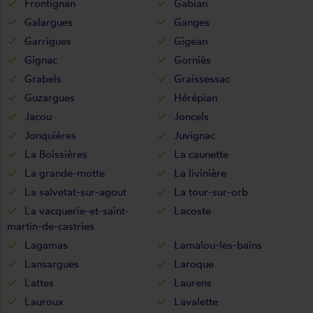
Frontignan
Gabian
Galargues
Ganges
Garrigues
Gigean
Gignac
Gorniès
Grabels
Graissessac
Guzargues
Hérépian
Jacou
Joncels
Jonquières
Juvignac
La Boissières
La caunette
La grande-motte
La livinière
La salvetat-sur-agout
La tour-sur-orb
La vacquerie-et-saint-
Lacoste
martin-de-castries
Lagamas
Lamalou-les-bains
Lansargues
Laroque
Lattes
Laurens
Lauroux
Lavalette