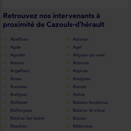
Retrouvez nos intervenants à
proximité de Cazouls-d'hérault
Abeilhan
Adissan
Agde
Agel
Agonès
Alignan-du-vent
Aniane
Arboras
Argelliers
Aspiran
Assas
Assignan
Aumelas
Aumes
Autignac
Avène
Azillanet
Babeau-bouldoux
Baillargues
Balaruc-le-vieux
Balaruc-les-bains
Bassan
Beaulieu
Bédarieux