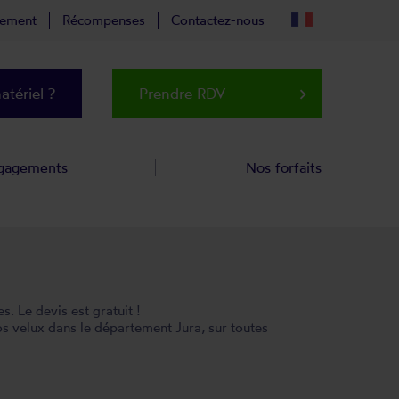
tement
Récompenses
Contactez-nous
tériel ?
Prendre RDV
keyboard_arrow_right
gagements
Nos forfaits
. Le devis est gratuit !
s velux dans le département Jura, sur toutes