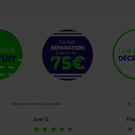
Du plus récent au plus ancien
help_outline
Joel G.
Fra
star_rate
star_rate
star_rate
star_rate
star_rate
star_rate