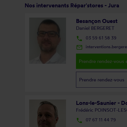
Nos intervenants Répar'stores - Jura
Besançon Ouest
Daniel BERGERET
local_phone
03 59 61 58 39
mail_outline
interventions.berger
Prendre rendez-vous e
Prendre rendez-vous
Lons-le-Saunier - D
Frédéric POINSOT-LE
local_phone
07 67 11 44 79