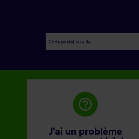
help_outline
J'ai un problème