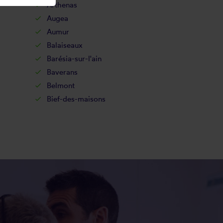
Arthenas
Augea
Aumur
Balaiseaux
Barésia-sur-l'ain
Baverans
Belmont
Bief-des-maisons