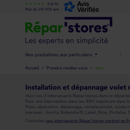
9.9/10
star_rate
star_rate
star_rate
star_rate
star_rate
Plus de 210 000 avis
Nos prestations aux particuliers
Accueil
Prendre rendez-vous
Jura
Installation et dépannage volet 
Voici vos 2 intervenants Repar'stores dans le départ
Pour une intervention dans les 48H maximum dans le d
Pose, réparation, dépannage, remplacement, modernisa
marques : Somfy, Bubendorff, Lakal, Nice, Profalux, S
Contactez
nos intervenants Répar'stores partout en F