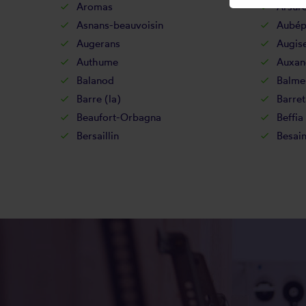
Aromas
Arsure
Asnans-beauvoisin
Aubépi
Augerans
Augis
Authume
Auxan
Balanod
Balme-
Barre (la)
Barret
Beaufort-Orbagna
Beffia
Bersaillin
Besai