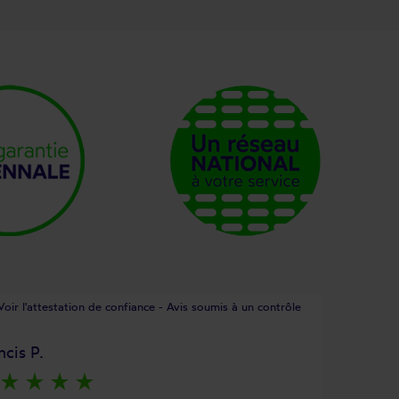
Voir l'attestation de confiance - Avis soumis à un contrôle
ncis P.
star_rate
star_rate
star_rate
star_rate