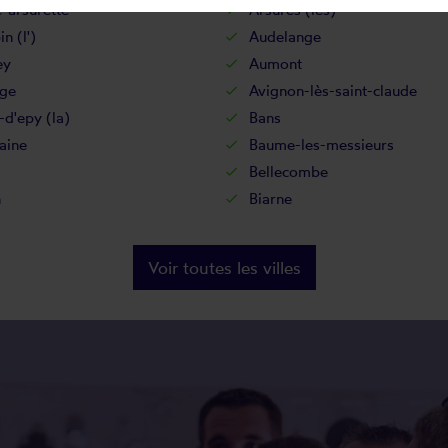
-arsurette
Arsures (les)
n (l')
Audelange
ey
Aumont
ge
Avignon-lès-saint-claude
d'epy (la)
Bans
aine
Baume-les-messieurs
Bellecombe
n
Biarne
Voir toutes les villes