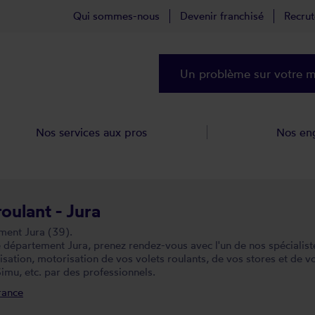
Qui sommes-nous
Devenir franchisé
Recru
Un problème sur votre ma
Nos services aux pros
Nos en
roulant - Jura
ement Jura (39).
épartement Jura, prenez rendez-vous avec l'un de nos spécialistes
tion, motorisation de vos volets roulants, de vos stores et de vo
imu, etc. par des professionnels.
rance