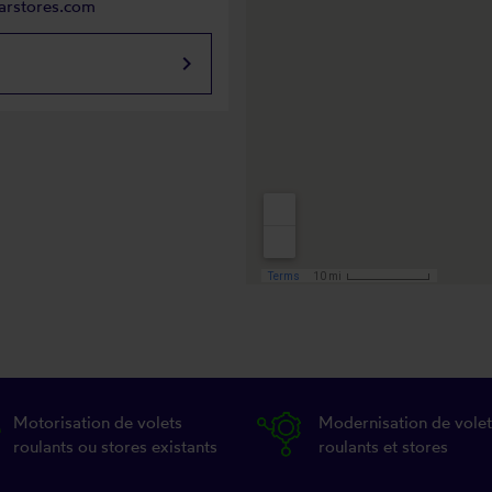
arstores.com
keyboard_arrow_right
Motorisation de volets
Modernisation de volet
roulants ou stores existants
roulants et stores