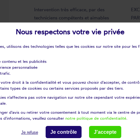
Intervention très efficace, par des
EXC
techniciens compétents et aimables
PAR
Avis déposé le 29/07/2026
Avi
Nous respectons votre vie privée
s, utilisons des technologies telles que les cookies sur notre site pour les f
e contenu et les publicités
érience personnalisée
trafic.
otre droit à la confidentialité et vous pouvez choisir d'accepter, de contrô
certains types de cookies ou certains services proposés par des tiers.
ts Répar'stores - Jura
ies n'affectera pas votre navigation sur notre site cependant votre expérien
ale.
ement-le-grand
Abergement-le-petit
ger d'avis ou retirer votre consentement à tout moment via le centre de p
Amange
s d'informations, veuillez consulter
notre politique de confidentialité
.
re
Arbois
Je contrôle
J'accepte
Je refuse
hes
Arinthod