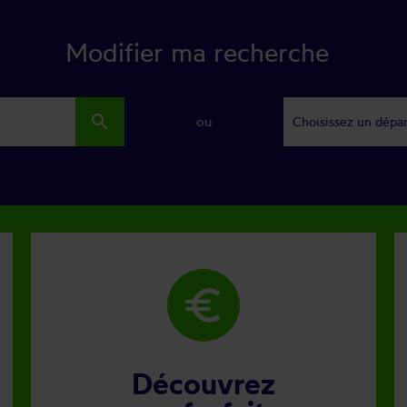
Modifier ma recherche
search
ou
Choisissez un dépa
euro
Découvrez