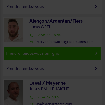
keyboard_arrow_right
Prendre rendez-vous
Alençon/Argentan/Flers
Lucas OREL
02 58 32 06 50
local_phone
interventions.orne@reparstores.com
mail_outline
keyboard_arrow_right
Prendre rendez-vous en ligne
keyboard_arrow_right
Prendre rendez-vous
Laval / Mayenne
Julien BAILLEHAICHE
07 64 37 38 51
local_phone
laval@reparstores.com
mail_outline