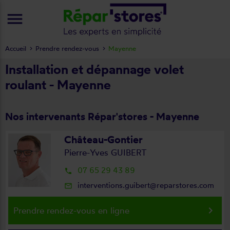
menu
Accueil
Prendre rendez-vous
Mayenne
Installation et dépannage volet
roulant - Mayenne
Nos intervenants Répar'stores - Mayenne
Château-Gontier
Pierre-Yves GUIBERT
07 65 29 43 89
local_phone
interventions.guibert@reparstores.com
mail_outline
keyboard_arrow_right
Prendre rendez-vous en ligne