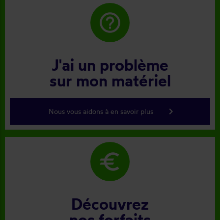
help_outline
J'ai un problème
sur mon matériel
keyboard_arrow_right
Nous vous aidons à en savoir plus
euro
Découvrez
nos forfaits