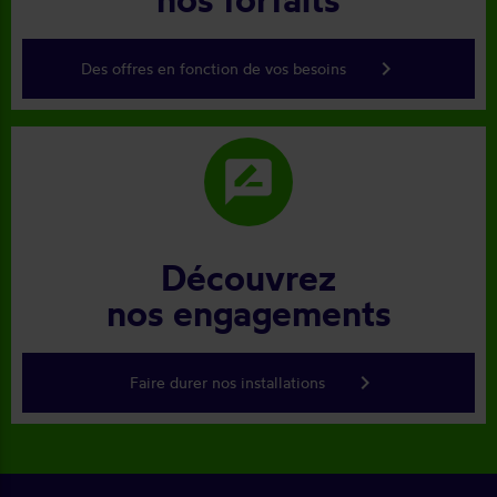
keyboard_arrow_right
Des offres en fonction de vos besoins
rate_review
Découvrez
nos engagements
keyboard_arrow_right
Faire durer nos installations