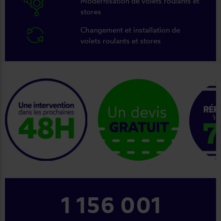
Modernisation de volets roulants et
stores
Changement et installation de
volets roulants et stores
keyboard_arrow_right
1 254 001