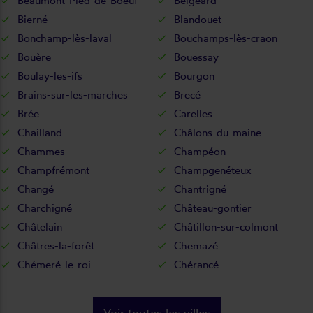
Beaumont-Pied-de-Boeuf
Belgeard
Bierné
Blandouet
Bonchamp-lès-laval
Bouchamps-lès-craon
Bouère
Bouessay
Boulay-les-ifs
Bourgon
Brains-sur-les-marches
Brecé
Brée
Carelles
Chailland
Châlons-du-maine
Chammes
Champéon
Champfrémont
Champgenéteux
Changé
Chantrigné
Charchigné
Château-gontier
Châtelain
Châtillon-sur-colmont
Châtres-la-forêt
Chemazé
Chémeré-le-roi
Chérancé
Voir toutes les villes