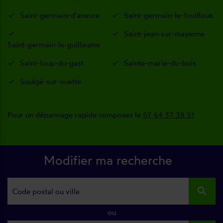
Saint-germain-d'anxure
Saint-germain-le-fouilloux
Saint-jean-sur-mayenne
Saint-germain-le-guillaume
Saint-loup-du-gast
Sainte-marie-du-bois
Soulgé-sur-ouette
Pour un dépannage rapide composez le
07 64 37 38 51
Modifier ma recherche
search
ou