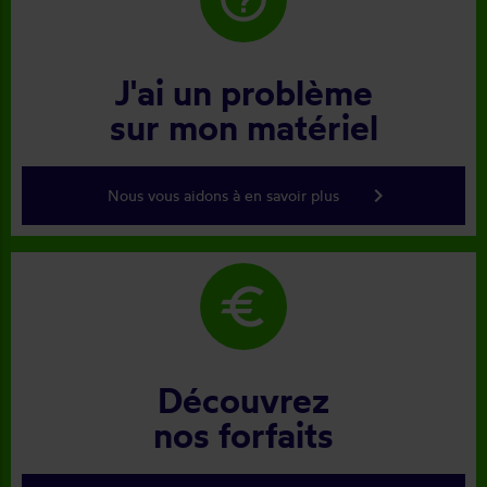
J'ai un problème
sur mon matériel
keyboard_arrow_right
Nous vous aidons à en savoir plus
euro
Découvrez
nos forfaits