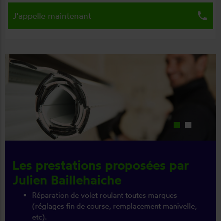
local_phone
J'appelle maintenant
Les prestations proposées par
Julien Baillehaiche
Réparation de volet roulant toutes marques
(réglages fin de course, remplacement manivelle,
etc).