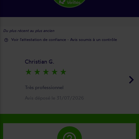
Du plus récent au plus ancien
Voir l'attestation de confiance - Avis soumis à un contrôle
help_outline
Christian G.
star_rate
star_rate
star_rate
star_rate
star_rate
keyboard_arrow_right
Très professionnel
Avis déposé le 31/07/2026
help_outline