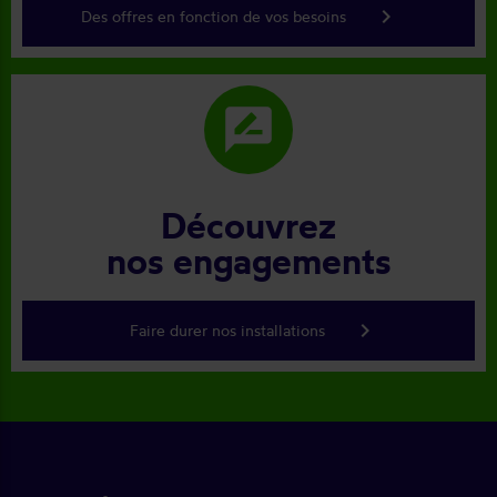
keyboard_arrow_right
Des offres en fonction de vos besoins
rate_review
Découvrez
nos engagements
keyboard_arrow_right
Faire durer nos installations