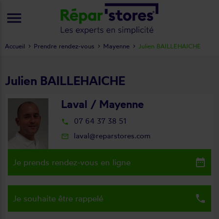
menu
Accueil
Prendre rendez-vous
Mayenne
Julien BAILLEHAICHE
Julien BAILLEHAICHE
Laval / Mayenne
07 64 37 38 51
local_phone
laval@reparstores.com
mail_outline
date_range
Je prends rendez-vous en ligne
local_phone
Je souhaite être rappelé