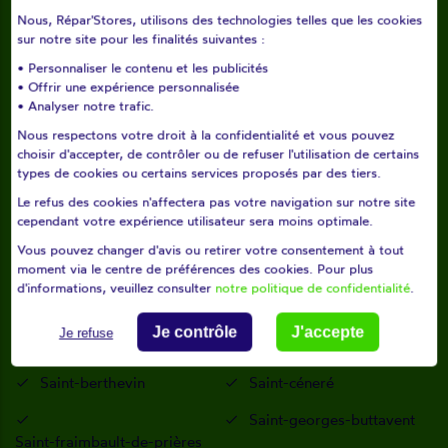
Le horps
Le housseau-brétignolles
Nous, Répar'Stores, utilisons des technologies telles que les cookies
sur notre site pour les finalités suivantes :
Louverné
Louvigné
• Personnaliser le contenu et les publicités
L'huisserie
Marcillé-la-ville
• Offrir une expérience personnalisée
• Analyser notre trafic.
Martigné-sur-mayenne
Mayenne
Nous respectons votre droit à la confidentialité et vous pouvez
choisir d'accepter, de contrôler ou de refuser l'utilisation de certains
Montflours
Montigné-le-brillant
types de cookies ou certains services proposés par des tiers.
Montourtier
Montreuil-poulay
Le refus des cookies n'affectera pas votre navigation sur notre site
cependant votre expérience utilisateur sera moins optimale.
Moulay
Nuillé-sur-vicoin
Vous pouvez changer d'avis ou retirer votre consentement à tout
moment via le centre de préférences des cookies. Pour plus
Oisseau
Parigné-sur-braye
d'informations, veuillez consulter
notre politique de confidentialité
.
Parné-sur-roc
Placé
Je contrôle
J'accepte
Je refuse
Sacé
Saint-baudelle
Saint-berthevin
Saint-céneré
Saint-georges-buttavent
Saint-fraimbault-de-prières