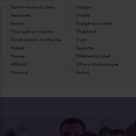
Sainte-marie-du-bois
Saulges
Senonnes
Simplé
Soucé
Soulgé-sur-ouette
Thorigné-en-charnie
Thuboeuf
Torcé-viviers-en-charnie
Trans
Vaiges
Vautorte
Vieuvy
Villaines-la-juhel
Villepail
Villiers-charlemagne
Vimarcé
Voutré