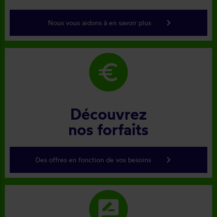
keyboard_arrow_right
Nous vous aidons à en savoir plus
euro
Découvrez
nos forfaits
keyboard_arrow_right
Des offres en fonction de vos besoins
rate_review