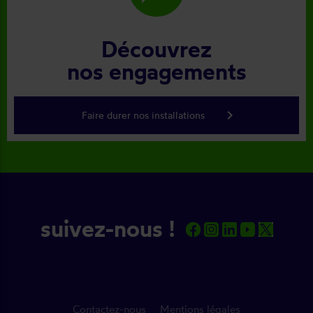
Découvrez
nos engagements
keyboard_arrow_right
Faire durer nos installations
suivez-nous !
Contactez-nous
Mentions légales