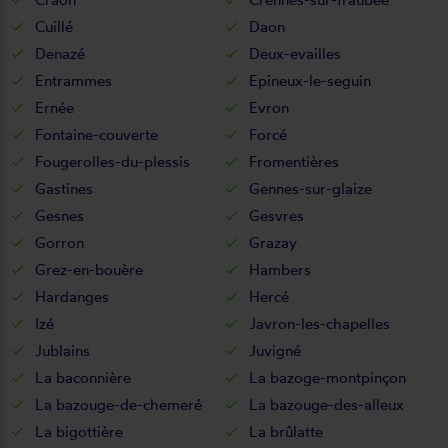
Cuillé
Daon
Denazé
Deux-evailles
Entrammes
Epineux-le-seguin
Ernée
Evron
Fontaine-couverte
Forcé
Fougerolles-du-plessis
Fromentières
Gastines
Gennes-sur-glaize
Gesnes
Gesvres
Gorron
Grazay
Grez-en-bouère
Hambers
Hardanges
Hercé
Izé
Javron-les-chapelles
Jublains
Juvigné
La baconnière
La bazoge-montpinçon
La bazouge-de-chemeré
La bazouge-des-alleux
La bigottière
La brûlatte