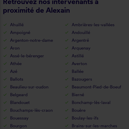
Retrouvez nos intervenants à
proximité de Alexain
Ahuillé
Ambrières-les-vallées
Ampoigné
Andouillé
Argenton-notre-dame
Argentré
Aron
Arquenay
Assé-le-bérenger
Astillé
Athée
Averton
Azé
Ballée
Ballots
Bazougers
Beaulieu-sur-oudon
Beaumont-Pied-de-Boeuf
Belgeard
Bierné
Blandouet
Bonchamp-lès-laval
Bouchamps-lès-craon
Bouère
Bouessay
Boulay-les-ifs
Bourgon
Brains-sur-les-marches