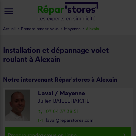
menu
Accueil
Prendre rendez-vous
Mayenne
Alexain
Installation et dépannage volet
roulant à Alexain
Notre intervenant Répar'stores à Alexain
Laval / Mayenne
Julien BAILLEHAICHE
07 64 37 38 51
local_phone
laval@reparstores.com
mail_outline
keyboard_arrow_right
Prendre rendez-vous en ligne