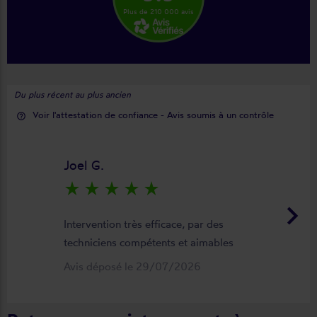
Plus de 210 000 avis
Du plus récent au plus ancien
Voir l'attestation de confiance - Avis soumis à un contrôle
help_outline
Joel G.
star_rate
star_rate
star_rate
star_rate
star_rate
keyboard_arrow_right
Intervention très efficace, par des
techniciens compétents et aimables
Avis déposé le 29/07/2026