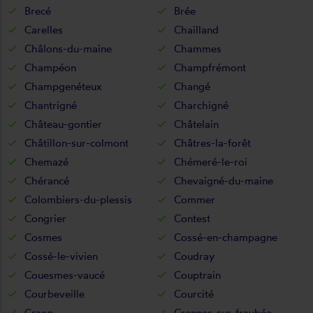
Brecé
Brée
Carelles
Chailland
Châlons-du-maine
Chammes
Champéon
Champfrémont
Champgenéteux
Changé
Chantrigné
Charchigné
Château-gontier
Châtelain
Châtillon-sur-colmont
Châtres-la-forêt
Chemazé
Chémeré-le-roi
Chérancé
Chevaigné-du-maine
Colombiers-du-plessis
Commer
Congrier
Contest
Cosmes
Cossé-en-champagne
Cossé-le-vivien
Coudray
Couesmes-vaucé
Couptrain
Courbeveille
Courcité
Craon
Crennes-sur-fraubée