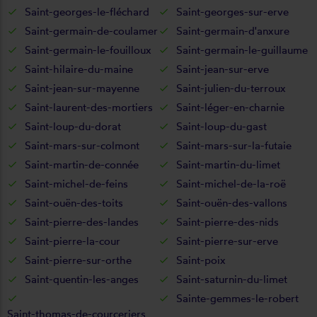
Saint-georges-le-fléchard
Saint-georges-sur-erve
Saint-germain-de-coulamer
Saint-germain-d'anxure
Saint-germain-le-fouilloux
Saint-germain-le-guillaume
Saint-hilaire-du-maine
Saint-jean-sur-erve
Saint-jean-sur-mayenne
Saint-julien-du-terroux
Saint-laurent-des-mortiers
Saint-léger-en-charnie
Saint-loup-du-dorat
Saint-loup-du-gast
Saint-mars-sur-colmont
Saint-mars-sur-la-futaie
Saint-martin-de-connée
Saint-martin-du-limet
Saint-michel-de-feins
Saint-michel-de-la-roë
Saint-ouën-des-toits
Saint-ouën-des-vallons
Saint-pierre-des-landes
Saint-pierre-des-nids
Saint-pierre-la-cour
Saint-pierre-sur-erve
Saint-pierre-sur-orthe
Saint-poix
Saint-quentin-les-anges
Saint-saturnin-du-limet
Sainte-gemmes-le-robert
Saint-thomas-de-courceriers