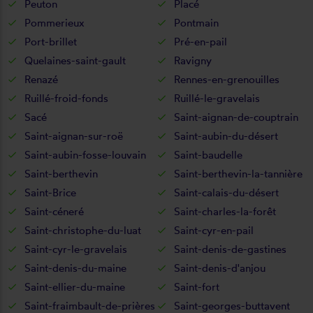
Peuton
Placé
Pommerieux
Pontmain
Port-brillet
Pré-en-pail
Quelaines-saint-gault
Ravigny
Renazé
Rennes-en-grenouilles
Ruillé-froid-fonds
Ruillé-le-gravelais
Sacé
Saint-aignan-de-couptrain
Saint-aignan-sur-roë
Saint-aubin-du-désert
Saint-aubin-fosse-louvain
Saint-baudelle
Saint-berthevin
Saint-berthevin-la-tannière
Saint-Brice
Saint-calais-du-désert
Saint-céneré
Saint-charles-la-forêt
Saint-christophe-du-luat
Saint-cyr-en-pail
Saint-cyr-le-gravelais
Saint-denis-de-gastines
Saint-denis-du-maine
Saint-denis-d'anjou
Saint-ellier-du-maine
Saint-fort
Saint-fraimbault-de-prières
Saint-georges-buttavent