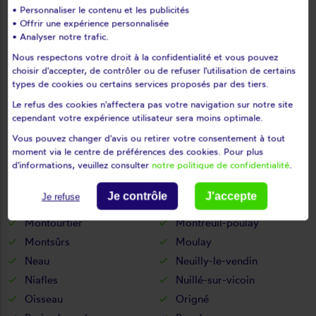
• Personnaliser le contenu et les publicités
Loigné-sur-mayenne
Loiron
• Offrir une expérience personnalisée
Longuefuye
Loupfougères
• Analyser notre trafic.
Louverné
Louvigné
Nous respectons votre droit à la confidentialité et vous pouvez
L'huisserie
Madré
choisir d'accepter, de contrôler ou de refuser l'utilisation de certains
types de cookies ou certains services proposés par des tiers.
Maisoncelles-du-maine
Marcillé-la-ville
Le refus des cookies n'affectera pas votre navigation sur notre site
Marigné-peuton
Martigné-sur-mayenne
cependant votre expérience utilisateur sera moins optimale.
Mayenne
Mée
Vous pouvez changer d'avis ou retirer votre consentement à tout
Ménil
Méral
moment via le centre de préférences des cookies. Pour plus
Meslay-du-maine
Mézangers
d'informations, veuillez consulter
notre politique de confidentialité
.
Montaudin
Montenay
Je contrôle
J'accepte
Je refuse
Montflours
Montigné-le-brillant
Montourtier
Montreuil-poulay
Montsûrs
Moulay
Neau
Neuilly-le-vendin
Niafles
Nuillé-sur-vicoin
Oisseau
Origné