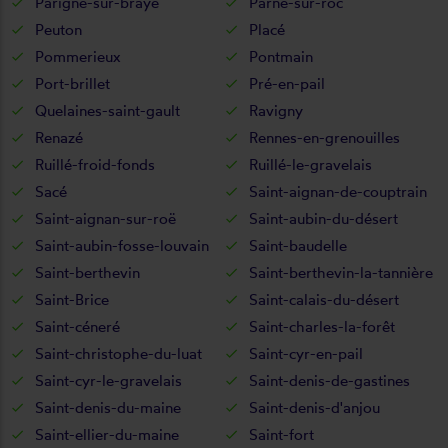
Parigné-sur-braye
Parné-sur-roc
Peuton
Placé
Pommerieux
Pontmain
Port-brillet
Pré-en-pail
Quelaines-saint-gault
Ravigny
Renazé
Rennes-en-grenouilles
Ruillé-froid-fonds
Ruillé-le-gravelais
Sacé
Saint-aignan-de-couptrain
Saint-aignan-sur-roë
Saint-aubin-du-désert
Saint-aubin-fosse-louvain
Saint-baudelle
Saint-berthevin
Saint-berthevin-la-tannière
Saint-Brice
Saint-calais-du-désert
Saint-céneré
Saint-charles-la-forêt
Saint-christophe-du-luat
Saint-cyr-en-pail
Saint-cyr-le-gravelais
Saint-denis-de-gastines
Saint-denis-du-maine
Saint-denis-d'anjou
Saint-ellier-du-maine
Saint-fort