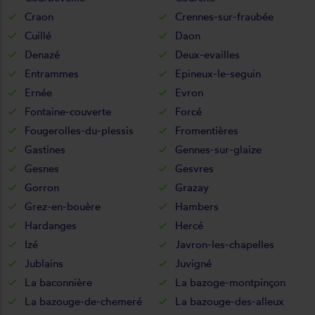
Craon
Crennes-sur-fraubée
Cuillé
Daon
Denazé
Deux-evailles
Entrammes
Epineux-le-seguin
Ernée
Evron
Fontaine-couverte
Forcé
Fougerolles-du-plessis
Fromentières
Gastines
Gennes-sur-glaize
Gesnes
Gesvres
Gorron
Grazay
Grez-en-bouère
Hambers
Hardanges
Hercé
Izé
Javron-les-chapelles
Jublains
Juvigné
La baconnière
La bazoge-montpinçon
La bazouge-de-chemeré
La bazouge-des-alleux