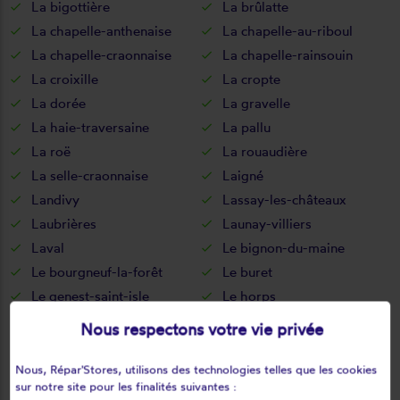
La bigottière
La brûlatte
La chapelle-anthenaise
La chapelle-au-riboul
La chapelle-craonnaise
La chapelle-rainsouin
La croixille
La cropte
La dorée
La gravelle
La haie-traversaine
La pallu
La roë
La rouaudière
La selle-craonnaise
Laigné
Landivy
Lassay-les-châteaux
Laubrières
Launay-villiers
Laval
Le bignon-du-maine
Le bourgneuf-la-forêt
Le buret
Le genest-saint-isle
Le horps
Le housseau-brétignolles
Le pas
Nous respectons votre vie privée
Le ribay
Lesbois
Levaré
Lignières-orgères
Nous, Répar'Stores, utilisons des technologies telles que les cookies
sur notre site pour les finalités suivantes :
Livet
Livré