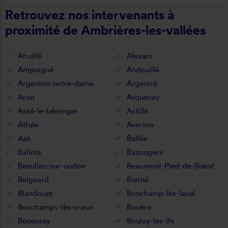
Retrouvez nos intervenants à
proximité de Ambrières-les-vallées
Ahuillé
Alexain
Ampoigné
Andouillé
Argenton-notre-dame
Argentré
Aron
Arquenay
Assé-le-bérenger
Astillé
Athée
Averton
Azé
Ballée
Ballots
Bazougers
Beaulieu-sur-oudon
Beaumont-Pied-de-Boeuf
Belgeard
Bierné
Blandouet
Bonchamp-lès-laval
Bouchamps-lès-craon
Bouère
Bouessay
Boulay-les-ifs