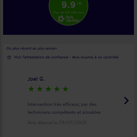
9.9
/10
Plus de 210 000 avis
Du plus récent au plus ancien
Voir l'attestation de confiance - Avis soumis à un contrôle
help_outline
Joel G.
star_rate
star_rate
star_rate
star_rate
star_rate
keyboard_arrow_right
Intervention très efficace, par des
techniciens compétents et aimables
Avis déposé le 29/07/2026