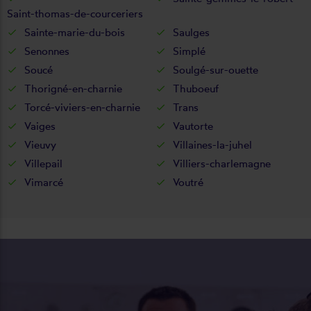
Saint-thomas-de-courceriers
Sainte-marie-du-bois
Saulges
Senonnes
Simplé
Soucé
Soulgé-sur-ouette
Thorigné-en-charnie
Thuboeuf
Torcé-viviers-en-charnie
Trans
Vaiges
Vautorte
Vieuvy
Villaines-la-juhel
Villepail
Villiers-charlemagne
Vimarcé
Voutré