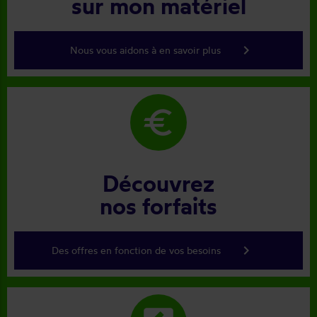
sur mon matériel
keyboard_arrow_right
Nous vous aidons à en savoir plus
euro
Découvrez
nos forfaits
keyboard_arrow_right
Des offres en fonction de vos besoins