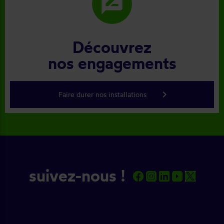
rate_review
Découvrez
nos engagements
keyboard_arrow_right
Faire durer nos installations
suivez-nous !