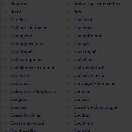
Bourgon
Brains-sur-les-marches
Brecé
Brée
Carelles
Chailland
Châlons-du-maine
Chammes
Champéon
Champfrémont
Champgenéteux
Changé
Chantrigné
Charchigné
Château-gontier
Châtelain
Châtillon-sur-colmont
Châtres-la-forêt
Chemazé
Chémeré-le-roi
Chérancé
Chevaigné-du-maine
Colombiers-du-plessis
Commer
Congrier
Contest
Cosmes
Cossé-en-champagne
Cossé-le-vivien
Coudray
Couesmes-vaucé
Couptrain
Courbeveille
Courcité