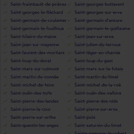
Saint-fraimbault-de-prières
Saint-georges-buttavent
Saint-georges-le-fléchard
Saint-georges-sur-erve
Saint-germain-de-coulamer
Saint-germain-d'anxure
Saint-germain-le-fouilloux
Saint-germain-le-guillaume
Saint-hilaire-du-maine
Saint-jean-sur-erve
Saint-jean-sur-mayenne
Saint-julien-du-terroux
Saint-laurent-des-mortiers
Saint-léger-en-charnie
Saint-loup-du-dorat
Saint-loup-du-gast
Saint-mars-sur-colmont
Saint-mars-sur-la-futaie
Saint-martin-de-connée
Saint-martin-du-limet
Saint-michel-de-feins
Saint-michel-de-la-roë
Saint-ouën-des-toits
Saint-ouën-des-vallons
Saint-pierre-des-landes
Saint-pierre-des-nids
Saint-pierre-la-cour
Saint-pierre-sur-erve
Saint-pierre-sur-orthe
Saint-poix
Saint-quentin-les-anges
Saint-saturnin-du-limet
Sainte-gemmes-le-robert