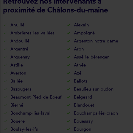
Retrouvez nos intervenants à
proximité de Châlons-du-maine
Ahuillé
Alexain
Ambrières-les-vallées
Ampoigné
Andouillé
Argenton-notre-dame
Argentré
Aron
Arquenay
Assé-le-bérenger
Astillé
Athée
Averton
Azé
Ballée
Ballots
Bazougers
Beaulieu-sur-oudon
Beaumont-Pied-de-Boeuf
Belgeard
Bierné
Blandouet
Bonchamp-lès-laval
Bouchamps-lès-craon
Bouère
Bouessay
Boulay-les-ifs
Bourgon