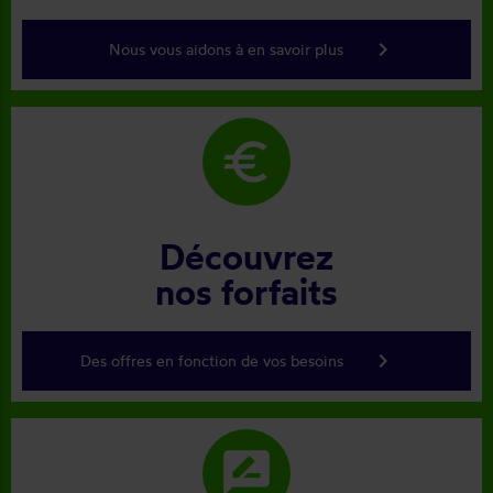
keyboard_arrow_right
Nous vous aidons à en savoir plus
euro
Découvrez
nos forfaits
keyboard_arrow_right
Des offres en fonction de vos besoins
rate_review