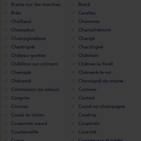
Brains-sur-les-marches
Brecé
Brée
Carelles
Chailland
Chammes
Champéon
Champfrémont
Champgenéteux
Changé
Chantrigné
Charchigné
Château-gontier
Châtelain
Châtillon-sur-colmont
Châtres-la-forêt
Chemazé
Chémeré-le-roi
Chérancé
Chevaigné-du-maine
Colombiers-du-plessis
Commer
Congrier
Contest
Cosmes
Cossé-en-champagne
Cossé-le-vivien
Coudray
Couesmes-vaucé
Couptrain
Courbeveille
Courcité
Craon
Crennes-sur-fraubée