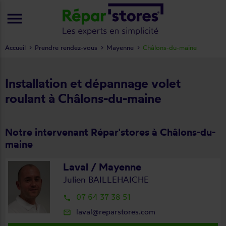
menu
Accueil
Prendre rendez-vous
Mayenne
Châlons-du-maine
Installation et dépannage volet
roulant à Châlons-du-maine
Notre intervenant Répar'stores à Châlons-du-
maine
Laval / Mayenne
Julien BAILLEHAICHE
07 64 37 38 51
local_phone
laval@reparstores.com
mail_outline