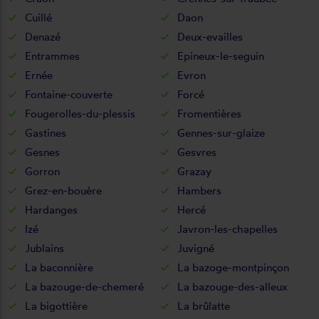
Cuillé
Daon
Denazé
Deux-evailles
Entrammes
Epineux-le-seguin
Ernée
Evron
Fontaine-couverte
Forcé
Fougerolles-du-plessis
Fromentières
Gastines
Gennes-sur-glaize
Gesnes
Gesvres
Gorron
Grazay
Grez-en-bouère
Hambers
Hardanges
Hercé
Izé
Javron-les-chapelles
Jublains
Juvigné
La baconnière
La bazoge-montpinçon
La bazouge-de-chemeré
La bazouge-des-alleux
La bigottière
La brûlatte