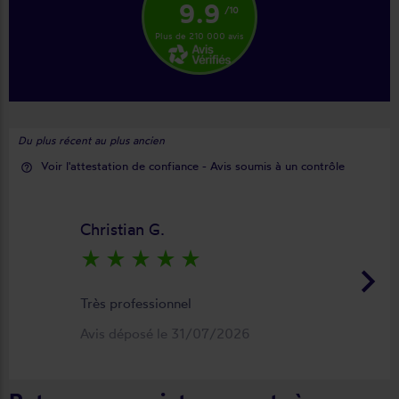
9.9
/10
Plus de 210 000 avis
Du plus récent au plus ancien
Voir l'attestation de confiance - Avis soumis à un contrôle
help_outline
Christian G.
star_rate
star_rate
star_rate
star_rate
star_rate
keyboard_arrow_right
Très professionnel
Avis déposé le 31/07/2026