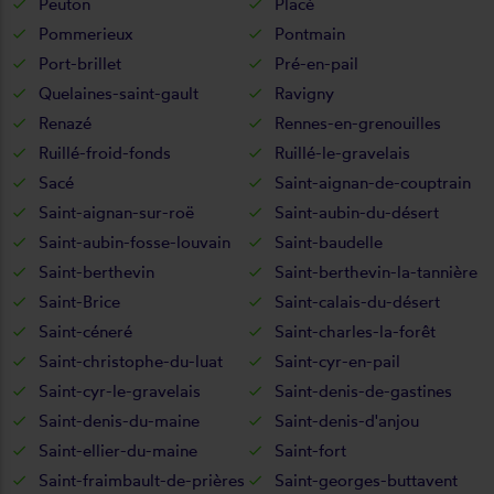
Peuton
Placé
Pommerieux
Pontmain
Port-brillet
Pré-en-pail
Quelaines-saint-gault
Ravigny
Renazé
Rennes-en-grenouilles
Ruillé-froid-fonds
Ruillé-le-gravelais
Sacé
Saint-aignan-de-couptrain
Saint-aignan-sur-roë
Saint-aubin-du-désert
Saint-aubin-fosse-louvain
Saint-baudelle
Saint-berthevin
Saint-berthevin-la-tannière
Saint-Brice
Saint-calais-du-désert
Saint-céneré
Saint-charles-la-forêt
Saint-christophe-du-luat
Saint-cyr-en-pail
Saint-cyr-le-gravelais
Saint-denis-de-gastines
Saint-denis-du-maine
Saint-denis-d'anjou
Saint-ellier-du-maine
Saint-fort
Saint-fraimbault-de-prières
Saint-georges-buttavent