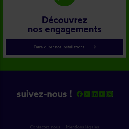
Découvrez
nos engagements
keyboard_arrow_right
Faire durer nos installations
suivez-nous !
Contactez-nous
Mentions légales