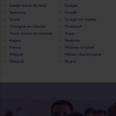
Sainte-marie-du-bois
Saulges
Senonnes
Simplé
Soucé
Soulgé-sur-ouette
Thorigné-en-charnie
Thuboeuf
Torcé-viviers-en-charnie
Trans
Vaiges
Vautorte
Vieuvy
Villaines-la-juhel
Villepail
Villiers-charlemagne
Vimarcé
Voutré