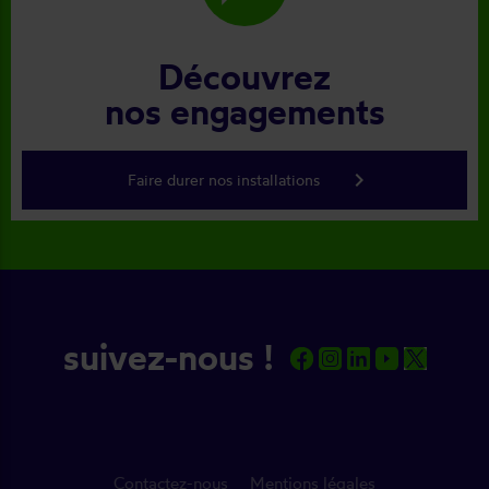
Découvrez
nos engagements
keyboard_arrow_right
Faire durer nos installations
suivez-nous !
Contactez-nous
Mentions légales