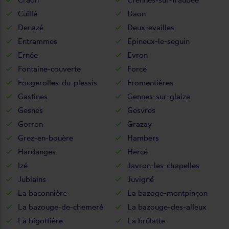
Cuillé
Daon
Denazé
Deux-evailles
Entrammes
Epineux-le-seguin
Ernée
Evron
Fontaine-couverte
Forcé
Fougerolles-du-plessis
Fromentières
Gastines
Gennes-sur-glaize
Gesnes
Gesvres
Gorron
Grazay
Grez-en-bouère
Hambers
Hardanges
Hercé
Izé
Javron-les-chapelles
Jublains
Juvigné
La baconnière
La bazoge-montpinçon
La bazouge-de-chemeré
La bazouge-des-alleux
La bigottière
La brûlatte