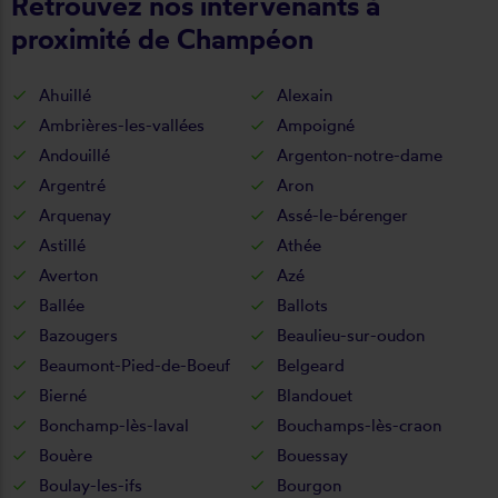
Retrouvez nos intervenants à
proximité de Champéon
Ahuillé
Alexain
Ambrières-les-vallées
Ampoigné
Andouillé
Argenton-notre-dame
Argentré
Aron
Arquenay
Assé-le-bérenger
Astillé
Athée
Averton
Azé
Ballée
Ballots
Bazougers
Beaulieu-sur-oudon
Beaumont-Pied-de-Boeuf
Belgeard
Bierné
Blandouet
Bonchamp-lès-laval
Bouchamps-lès-craon
Bouère
Bouessay
Boulay-les-ifs
Bourgon