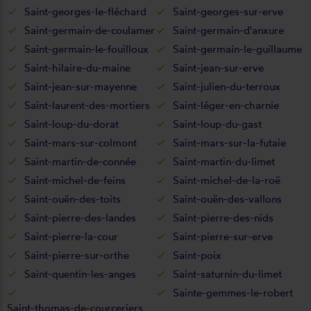
Saint-georges-le-fléchard
Saint-georges-sur-erve
Saint-germain-de-coulamer
Saint-germain-d'anxure
Saint-germain-le-fouilloux
Saint-germain-le-guillaume
Saint-hilaire-du-maine
Saint-jean-sur-erve
Saint-jean-sur-mayenne
Saint-julien-du-terroux
Saint-laurent-des-mortiers
Saint-léger-en-charnie
Saint-loup-du-dorat
Saint-loup-du-gast
Saint-mars-sur-colmont
Saint-mars-sur-la-futaie
Saint-martin-de-connée
Saint-martin-du-limet
Saint-michel-de-feins
Saint-michel-de-la-roë
Saint-ouën-des-toits
Saint-ouën-des-vallons
Saint-pierre-des-landes
Saint-pierre-des-nids
Saint-pierre-la-cour
Saint-pierre-sur-erve
Saint-pierre-sur-orthe
Saint-poix
Saint-quentin-les-anges
Saint-saturnin-du-limet
Sainte-gemmes-le-robert
Saint-thomas-de-courceriers