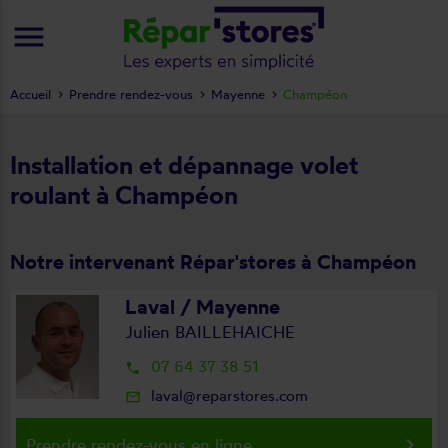
menu
Accueil
Prendre rendez-vous
Mayenne
Champéon
Installation et dépannage volet
roulant à Champéon
Notre intervenant Répar'stores à Champéon
Laval / Mayenne
Julien BAILLEHAICHE
07 64 37 38 51
local_phone
laval@reparstores.com
mail_outline
keyboard_arrow_right
Prendre rendez-vous en ligne