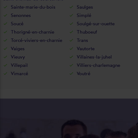
Sainte-marie-du-bois
Saulges
Senonnes
Simplé
Soucé
Soulgé-sur-ouette
Thorigné-en-charnie
Thuboeuf
Torcé-viviers-en-charnie
Trans
Vaiges
Vautorte
Vieuvy
Villaines-la-juhel
Villepail
Villiers-charlemagne
Vimarcé
Voutré