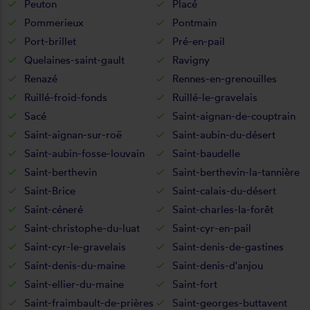
Peuton
Placé
Pommerieux
Pontmain
Port-brillet
Pré-en-pail
Quelaines-saint-gault
Ravigny
Renazé
Rennes-en-grenouilles
Ruillé-froid-fonds
Ruillé-le-gravelais
Sacé
Saint-aignan-de-couptrain
Saint-aignan-sur-roë
Saint-aubin-du-désert
Saint-aubin-fosse-louvain
Saint-baudelle
Saint-berthevin
Saint-berthevin-la-tannière
Saint-Brice
Saint-calais-du-désert
Saint-céneré
Saint-charles-la-forêt
Saint-christophe-du-luat
Saint-cyr-en-pail
Saint-cyr-le-gravelais
Saint-denis-de-gastines
Saint-denis-du-maine
Saint-denis-d'anjou
Saint-ellier-du-maine
Saint-fort
Saint-fraimbault-de-prières
Saint-georges-buttavent