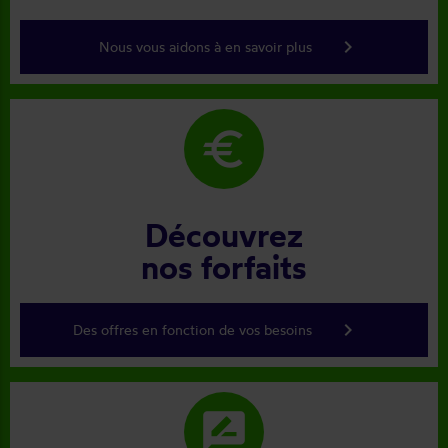
keyboard_arrow_right
Nous vous aidons à en savoir plus
euro
Découvrez
nos forfaits
keyboard_arrow_right
Des offres en fonction de vos besoins
rate_review