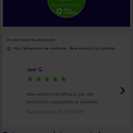
Plus de 210 000 avis
Du plus récent au plus ancien
Voir l'attestation de confiance - Avis soumis à un contrôle
help_outline
Joel G.
star_rate
star_rate
star_rate
star_rate
star_rate
keyboard_arrow_right
Intervention très efficace, par des
techniciens compétents et aimables
Avis déposé le 29/07/2026