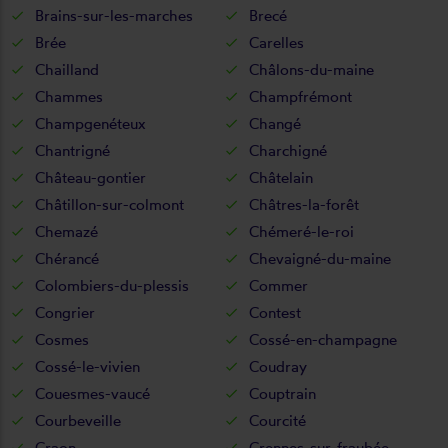
Brains-sur-les-marches
Brecé
Brée
Carelles
Chailland
Châlons-du-maine
Chammes
Champfrémont
Champgenéteux
Changé
Chantrigné
Charchigné
Château-gontier
Châtelain
Châtillon-sur-colmont
Châtres-la-forêt
Chemazé
Chémeré-le-roi
Chérancé
Chevaigné-du-maine
Colombiers-du-plessis
Commer
Congrier
Contest
Cosmes
Cossé-en-champagne
Cossé-le-vivien
Coudray
Couesmes-vaucé
Couptrain
Courbeveille
Courcité
Craon
Crennes-sur-fraubée