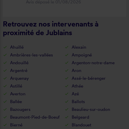
Avis déposé le 01/08/2026
fonctionnel. Je recommande vivement
cette entreprise.
Retrouvez nos intervenants à
proximité de Jublains
Ahuillé
Alexain
Ambrières-les-vallées
Ampoigné
Andouillé
Argenton-notre-dame
Argentré
Aron
Arquenay
Assé-le-bérenger
Astillé
Athée
Averton
Azé
Ballée
Ballots
Bazougers
Beaulieu-sur-oudon
Beaumont-Pied-de-Boeuf
Belgeard
Bierné
Blandouet