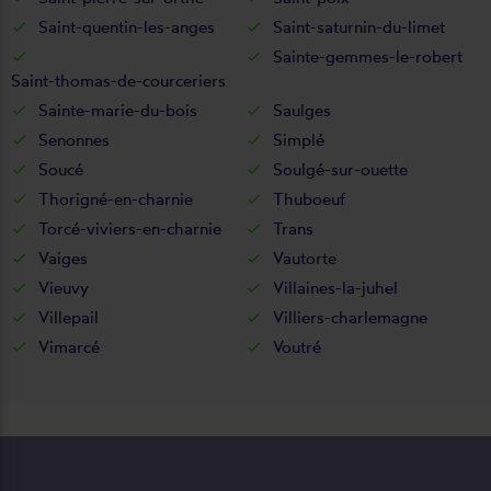
Saint-quentin-les-anges
Saint-saturnin-du-limet
Sainte-gemmes-le-robert
Saint-thomas-de-courceriers
Sainte-marie-du-bois
Saulges
Senonnes
Simplé
Soucé
Soulgé-sur-ouette
Thorigné-en-charnie
Thuboeuf
Torcé-viviers-en-charnie
Trans
Vaiges
Vautorte
Vieuvy
Villaines-la-juhel
Villepail
Villiers-charlemagne
Vimarcé
Voutré