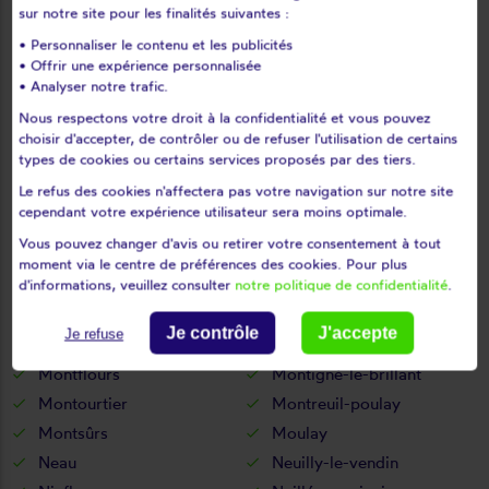
sur notre site pour les finalités suivantes :
Levaré
Lignières-orgères
• Personnaliser le contenu et les publicités
Livet
Livré
• Offrir une expérience personnalisée
Loigné-sur-mayenne
Loiron
• Analyser notre trafic.
Longuefuye
Loupfougères
Nous respectons votre droit à la confidentialité et vous pouvez
Louverné
Louvigné
choisir d'accepter, de contrôler ou de refuser l'utilisation de certains
types de cookies ou certains services proposés par des tiers.
L'huisserie
Madré
Le refus des cookies n'affectera pas votre navigation sur notre site
Maisoncelles-du-maine
Marcillé-la-ville
cependant votre expérience utilisateur sera moins optimale.
Marigné-peuton
Martigné-sur-mayenne
Vous pouvez changer d'avis ou retirer votre consentement à tout
Mayenne
Mée
moment via le centre de préférences des cookies. Pour plus
Ménil
Méral
d'informations, veuillez consulter
notre politique de confidentialité
.
Meslay-du-maine
Mézangers
Je contrôle
J'accepte
Je refuse
Montaudin
Montenay
Montflours
Montigné-le-brillant
Montourtier
Montreuil-poulay
Montsûrs
Moulay
Neau
Neuilly-le-vendin