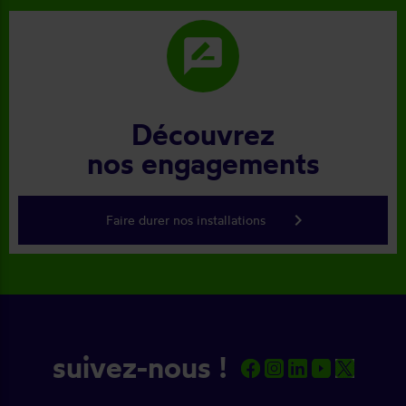
rate_review
Découvrez
nos engagements
keyboard_arrow_right
Faire durer nos installations
suivez-nous !