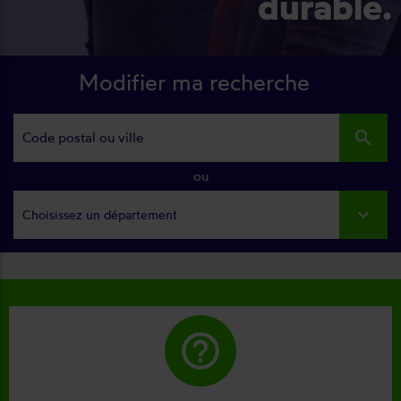
durable.
Modifier ma recherche
search
ou
Choisissez un département
help_outline