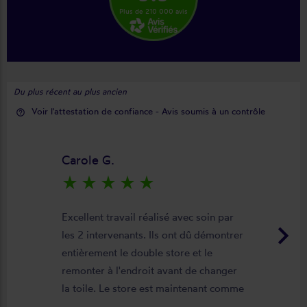
Plus de 210 000 avis
Du plus récent au plus ancien
Voir l'attestation de confiance - Avis soumis à un contrôle
help_outline
Carole G.
star_rate
star_rate
star_rate
star_rate
star_rate
Excellent travail réalisé avec soin par
keyboard_arrow_right
les 2 intervenants. Ils ont dû démontrer
entièrement le double store et le
remonter à l'endroit avant de changer
la toile. Le store est maintenant comme
neuf, parfaitement positionné et