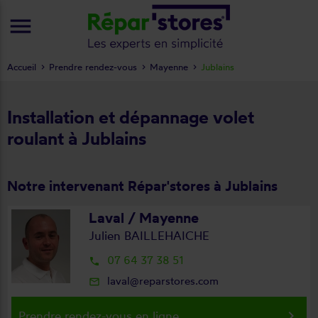
menu
Accueil
Prendre rendez-vous
Mayenne
Jublains
Installation et dépannage volet
roulant à Jublains
Notre intervenant Répar'stores à Jublains
Laval / Mayenne
Julien BAILLEHAICHE
07 64 37 38 51
local_phone
laval@reparstores.com
mail_outline
keyboard_arrow_right
Prendre rendez-vous en ligne