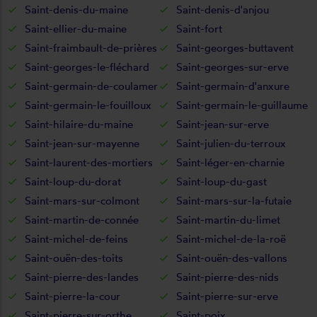
Saint-denis-du-maine
Saint-denis-d'anjou
Saint-ellier-du-maine
Saint-fort
Saint-fraimbault-de-prières
Saint-georges-buttavent
Saint-georges-le-fléchard
Saint-georges-sur-erve
Saint-germain-de-coulamer
Saint-germain-d'anxure
Saint-germain-le-fouilloux
Saint-germain-le-guillaume
Saint-hilaire-du-maine
Saint-jean-sur-erve
Saint-jean-sur-mayenne
Saint-julien-du-terroux
Saint-laurent-des-mortiers
Saint-léger-en-charnie
Saint-loup-du-dorat
Saint-loup-du-gast
Saint-mars-sur-colmont
Saint-mars-sur-la-futaie
Saint-martin-de-connée
Saint-martin-du-limet
Saint-michel-de-feins
Saint-michel-de-la-roë
Saint-ouën-des-toits
Saint-ouën-des-vallons
Saint-pierre-des-landes
Saint-pierre-des-nids
Saint-pierre-la-cour
Saint-pierre-sur-erve
Saint-pierre-sur-orthe
Saint-poix