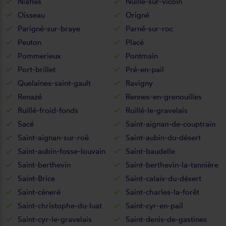
Niafles
Nuillé-sur-vicoin
Oisseau
Origné
Parigné-sur-braye
Parné-sur-roc
Peuton
Placé
Pommerieux
Pontmain
Port-brillet
Pré-en-pail
Quelaines-saint-gault
Ravigny
Renazé
Rennes-en-grenouilles
Ruillé-froid-fonds
Ruillé-le-gravelais
Sacé
Saint-aignan-de-couptrain
Saint-aignan-sur-roë
Saint-aubin-du-désert
Saint-aubin-fosse-louvain
Saint-baudelle
Saint-berthevin
Saint-berthevin-la-tannière
Saint-Brice
Saint-calais-du-désert
Saint-céneré
Saint-charles-la-forêt
Saint-christophe-du-luat
Saint-cyr-en-pail
Saint-cyr-le-gravelais
Saint-denis-de-gastines