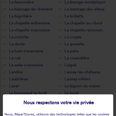
La baconnière
La bazoge-montpinçon
La bazouge-de-chemeré
La bazouge-des-alleux
La bigottière
La brûlatte
La chapelle-anthenaise
La chapelle-au-riboul
La chapelle-craonnaise
La chapelle-rainsouin
La croixille
La cropte
La dorée
La gravelle
La haie-traversaine
La pallu
La roë
La rouaudière
La selle-craonnaise
Laigné
Landivy
Lassay-les-châteaux
Laubrières
Launay-villiers
Laval
Le bignon-du-maine
Le bourgneuf-la-forêt
Le buret
Le genest-saint-isle
Le horps
Nous respectons votre vie privée
Le housseau-brétignolles
Le pas
Le ribay
Lesbois
Nous, Répar'Stores, utilisons des technologies telles que les cookies