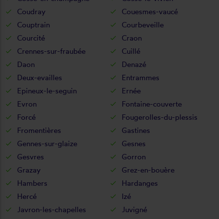
Coudray
Couesmes-vaucé
Couptrain
Courbeveille
Courcité
Craon
Crennes-sur-fraubée
Cuillé
Daon
Denazé
Deux-evailles
Entrammes
Epineux-le-seguin
Ernée
Evron
Fontaine-couverte
Forcé
Fougerolles-du-plessis
Fromentières
Gastines
Gennes-sur-glaize
Gesnes
Gesvres
Gorron
Grazay
Grez-en-bouère
Hambers
Hardanges
Hercé
Izé
Javron-les-chapelles
Juvigné