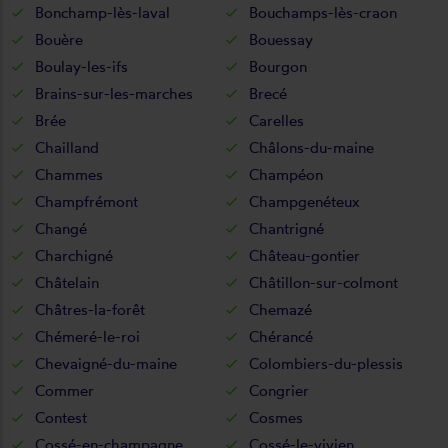
Bonchamp-lès-laval
Bouchamps-lès-craon
Bouère
Bouessay
Boulay-les-ifs
Bourgon
Brains-sur-les-marches
Brecé
Brée
Carelles
Chailland
Châlons-du-maine
Chammes
Champéon
Champfrémont
Champgenéteux
Changé
Chantrigné
Charchigné
Château-gontier
Châtelain
Châtillon-sur-colmont
Châtres-la-forêt
Chemazé
Chémeré-le-roi
Chérancé
Chevaigné-du-maine
Colombiers-du-plessis
Commer
Congrier
Contest
Cosmes
Cossé-en-champagne
Cossé-le-vivien