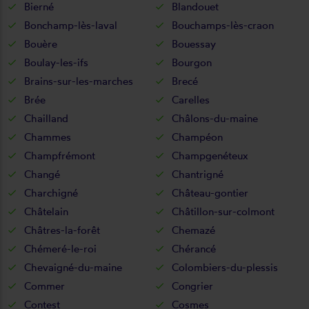
Bierné
Blandouet
Bonchamp-lès-laval
Bouchamps-lès-craon
Bouère
Bouessay
Boulay-les-ifs
Bourgon
Brains-sur-les-marches
Brecé
Brée
Carelles
Chailland
Châlons-du-maine
Chammes
Champéon
Champfrémont
Champgenéteux
Changé
Chantrigné
Charchigné
Château-gontier
Châtelain
Châtillon-sur-colmont
Châtres-la-forêt
Chemazé
Chémeré-le-roi
Chérancé
Chevaigné-du-maine
Colombiers-du-plessis
Commer
Congrier
Contest
Cosmes