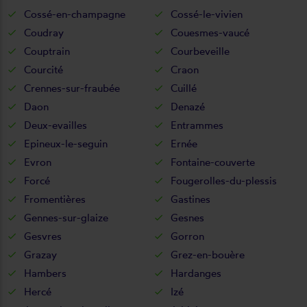
Cossé-en-champagne
Cossé-le-vivien
Coudray
Couesmes-vaucé
Couptrain
Courbeveille
Courcité
Craon
Crennes-sur-fraubée
Cuillé
Daon
Denazé
Deux-evailles
Entrammes
Epineux-le-seguin
Ernée
Evron
Fontaine-couverte
Forcé
Fougerolles-du-plessis
Fromentières
Gastines
Gennes-sur-glaize
Gesnes
Gesvres
Gorron
Grazay
Grez-en-bouère
Hambers
Hardanges
Hercé
Izé