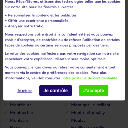
Nous, Répar'Stores, utilisons des technologies telles que les cookies
Le ribay
Lesbois
sur notre site pour les finalités suivantes :
Levaré
Lignières-orgères
• Personnaliser le contenu et les publicités
Livet
Livré
• Offrir une expérience personnalisée
• Analyser notre trafic.
Loigné-sur-mayenne
Loiron
Nous respectons votre droit à la confidentialité et vous pouvez
Longuefuye
Loupfougères
choisir d'accepter, de contrôler ou de refuser l'utilisation de certains
Louverné
Louvigné
types de cookies ou certains services proposés par des tiers.
L'huisserie
Madré
Le refus des cookies n'affectera pas votre navigation sur notre site
Maisoncelles-du-maine
Marcillé-la-ville
cependant votre expérience utilisateur sera moins optimale.
Marigné-peuton
Martigné-sur-mayenne
Vous pouvez changer d'avis ou retirer votre consentement à tout
moment via le centre de préférences des cookies. Pour plus
Mayenne
Mée
d'informations, veuillez consulter
notre politique de confidentialité
.
Ménil
Méral
Meslay-du-maine
Mézangers
Je contrôle
J'accepte
Je refuse
Montaudin
Montenay
Montflours
Montigné-le-brillant
Montourtier
Montreuil-poulay
Montsûrs
Moulay
Neau
Neuilly-le-vendin