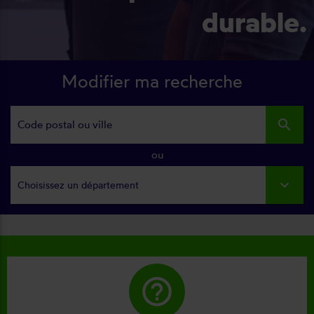
durable.
Modifier ma recherche
search
ou
Choisissez un département
help_outline