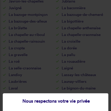
Javron-les-chapelles
Jublains
Juvigné
La baconnière
La bazoge-montpinçon
La bazouge-de-chemeré
La bazouge-des-alleux
La bigottière
La brûlatte
La chapelle-anthenaise
La chapelle-au-riboul
La chapelle-craonnaise
La chapelle-rainsouin
La croixille
La cropte
La dorée
La gravelle
La pallu
La roë
La rouaudière
La selle-craonnaise
Laigné
Landivy
Lassay-les-châteaux
Laubrières
Launay-villiers
Laval
Le bignon-du-maine
Le bourgneuf-la-forêt
Le buret
Nous respectons votre vie privée
Le genest-saint-isle
Le horps
Le housseau-brétignolles
Le pas