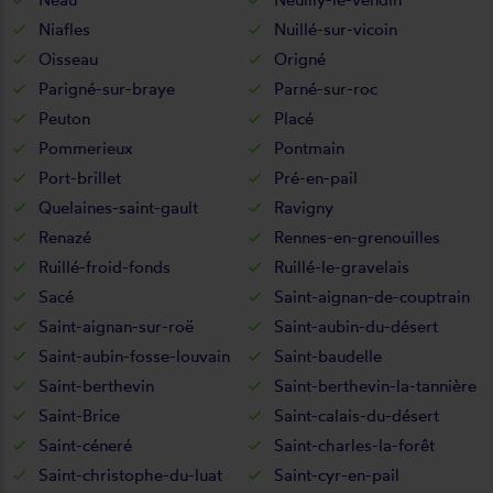
Niafles
Nuillé-sur-vicoin
Oisseau
Origné
Parigné-sur-braye
Parné-sur-roc
Peuton
Placé
Pommerieux
Pontmain
Port-brillet
Pré-en-pail
Quelaines-saint-gault
Ravigny
Renazé
Rennes-en-grenouilles
Ruillé-froid-fonds
Ruillé-le-gravelais
Sacé
Saint-aignan-de-couptrain
Saint-aignan-sur-roë
Saint-aubin-du-désert
Saint-aubin-fosse-louvain
Saint-baudelle
Saint-berthevin
Saint-berthevin-la-tannière
Saint-Brice
Saint-calais-du-désert
Saint-céneré
Saint-charles-la-forêt
Saint-christophe-du-luat
Saint-cyr-en-pail