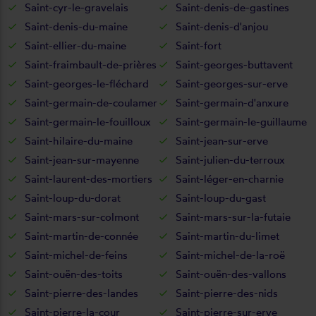
Saint-cyr-le-gravelais
Saint-denis-de-gastines
Saint-denis-du-maine
Saint-denis-d'anjou
Saint-ellier-du-maine
Saint-fort
Saint-fraimbault-de-prières
Saint-georges-buttavent
Saint-georges-le-fléchard
Saint-georges-sur-erve
Saint-germain-de-coulamer
Saint-germain-d'anxure
Saint-germain-le-fouilloux
Saint-germain-le-guillaume
Saint-hilaire-du-maine
Saint-jean-sur-erve
Saint-jean-sur-mayenne
Saint-julien-du-terroux
Saint-laurent-des-mortiers
Saint-léger-en-charnie
Saint-loup-du-dorat
Saint-loup-du-gast
Saint-mars-sur-colmont
Saint-mars-sur-la-futaie
Saint-martin-de-connée
Saint-martin-du-limet
Saint-michel-de-feins
Saint-michel-de-la-roë
Saint-ouën-des-toits
Saint-ouën-des-vallons
Saint-pierre-des-landes
Saint-pierre-des-nids
Saint-pierre-la-cour
Saint-pierre-sur-erve