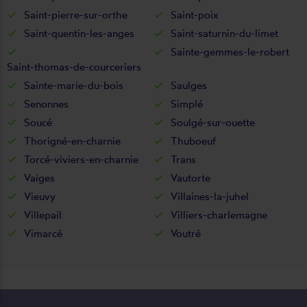
Saint-pierre-sur-orthe
Saint-poix
Saint-quentin-les-anges
Saint-saturnin-du-limet
Sainte-gemmes-le-robert
Saint-thomas-de-courceriers
Sainte-marie-du-bois
Saulges
Senonnes
Simplé
Soucé
Soulgé-sur-ouette
Thorigné-en-charnie
Thuboeuf
Torcé-viviers-en-charnie
Trans
Vaiges
Vautorte
Vieuvy
Villaines-la-juhel
Villepail
Villiers-charlemagne
Vimarcé
Voutré