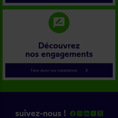
rate_review
Découvrez
nos engagements
keyboard_arrow_right
Faire durer nos installations
suivez-nous !