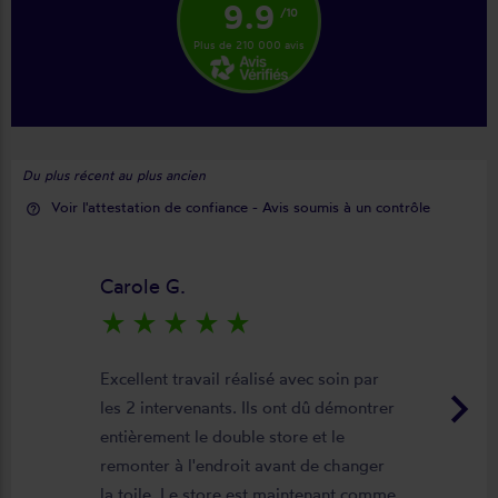
9.9
/10
Plus de 210 000 avis
Du plus récent au plus ancien
Voir l'attestation de confiance - Avis soumis à un contrôle
help_outline
Carole G.
star_rate
star_rate
star_rate
star_rate
star_rate
Excellent travail réalisé avec soin par
keyboard_arrow_right
les 2 intervenants. Ils ont dû démontrer
entièrement le double store et le
remonter à l'endroit avant de changer
la toile. Le store est maintenant comme