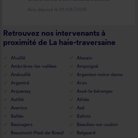
neuf, parfaitement positionné et
Avis déposé le 01/08/2026
fonctionnel. Je recommande vivement
cette entreprise.
Retrouvez nos intervenants à
proximité de La haie-traversaine
Ahuillé
Alexain
Ambrières-les-vallées
Ampoigné
Andouillé
Argenton-notre-dame
Argentré
Aron
Arquenay
Assé-le-bérenger
Astillé
Athée
Averton
Azé
Ballée
Ballots
Bazougers
Beaulieu-sur-oudon
Beaumont-Pied-de-Boeuf
Belgeard