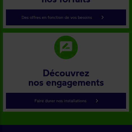
keyboard_arrow_right
Des offres en fonction de vos besoins
rate_review
Découvrez
nos engagements
keyboard_arrow_right
Faire durer nos installations