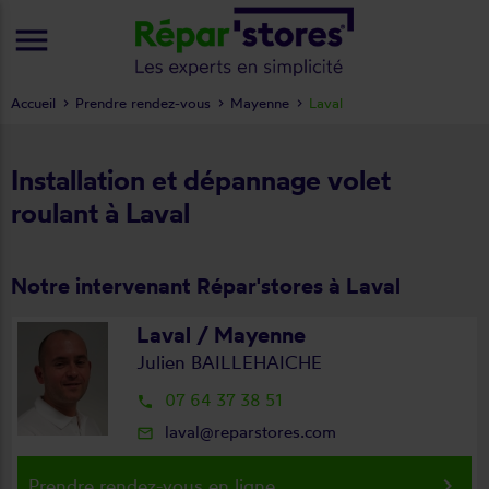
menu
Accueil
Prendre rendez-vous
Mayenne
Laval
Installation et dépannage volet
roulant à Laval
Notre intervenant Répar'stores à Laval
Laval / Mayenne
Julien BAILLEHAICHE
07 64 37 38 51
local_phone
laval@reparstores.com
mail_outline
keyboard_arrow_right
Prendre rendez-vous en ligne