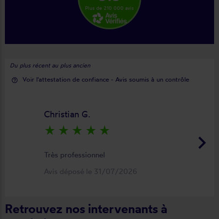
Plus de 210 000 avis
Du plus récent au plus ancien
Voir l'attestation de confiance - Avis soumis à un contrôle
help_outline
Christian G.
star_rate
star_rate
star_rate
star_rate
star_rate
keyboard_arrow_right
Très professionnel
Avis déposé le 31/07/2026
Retrouvez nos intervenants à