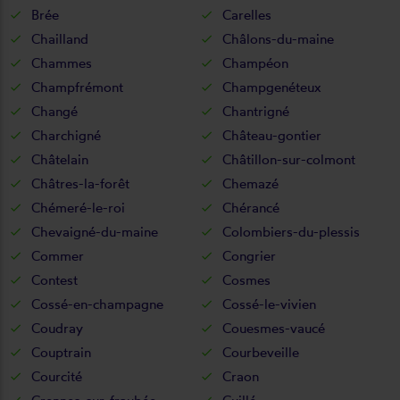
Brée
Carelles
Chailland
Châlons-du-maine
Chammes
Champéon
Champfrémont
Champgenéteux
Changé
Chantrigné
Charchigné
Château-gontier
Châtelain
Châtillon-sur-colmont
Châtres-la-forêt
Chemazé
Chémeré-le-roi
Chérancé
Chevaigné-du-maine
Colombiers-du-plessis
Commer
Congrier
Contest
Cosmes
Cossé-en-champagne
Cossé-le-vivien
Coudray
Couesmes-vaucé
Couptrain
Courbeveille
Courcité
Craon