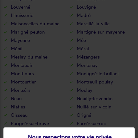
Louverné
Louvigné
L'huisserie
Madré
Maisoncelles-du-maine
Marcillé-la-ville
Marigné-peuton
Martigné-sur-mayenne
Mayenne
Mée
Ménil
Méral
Meslay-du-maine
Mézangers
Montaudin
Montenay
Montflours
Montigné-le-brillant
Montourtier
Montreuil-poulay
Montsûrs
Moulay
Neau
Neuilly-le-vendin
Niafles
Nuillé-sur-vicoin
Oisseau
Origné
Parigné-sur-braye
Parné-sur-roc
Peuton
Placé
Nous respectons votre vie privée