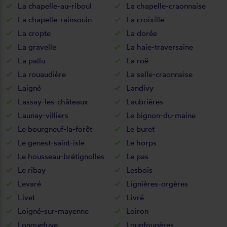
La chapelle-au-riboul
La chapelle-craonnaise
La chapelle-rainsouin
La croixille
La cropte
La dorée
La gravelle
La haie-traversaine
La pallu
La roë
La rouaudière
La selle-craonnaise
Laigné
Landivy
Lassay-les-châteaux
Laubrières
Launay-villiers
Le bignon-du-maine
Le bourgneuf-la-forêt
Le buret
Le genest-saint-isle
Le horps
Le housseau-brétignolles
Le pas
Le ribay
Lesbois
Levaré
Lignières-orgères
Livet
Livré
Loigné-sur-mayenne
Loiron
Longuefuye
Loupfougères