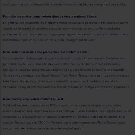
vous garantissons un temps d’attente de quarante-huit heures concernant ce service.
Pour plus de confort, une motorisation de volets roulants à Laval
En général, les propriétaires d’appartements et maisons possédant des volets roulants
obsolètes et manuels, désirent y ajouter une motorisation pour qu’ils soient plus
modernes. Nos artisans peuvent vous proposer cette prestation, votre installation sera
transformée pour un prix raisonnable, sans changement de volet.
Nous vous fournissons vos pièces de volet roulant à Laval
Vous souhaitez réaliser une rénovation de volet roulant et avez besoin d’acheter des
genouillères, butées, lames finales, embouts, treuils, tandems, attaches tabliers,
tabliers, et vous ne savez pas où dénicher ces pièces détachées pour volets roulants ?
Vous pourrez compter sur Repar’Stores. Avec Repar’Stores, vous pourrez vous procurer
tous types de pièces pour les volets roulants de marques Atlantem, Franciaflex,
Vendôme, Nice, Deprat par exemple, afin de prendre en charge vos propres réparations.
Nous posons vous volets roulants à Laval
Qu’il soit en aluminium, bois ou PVC, le volet roulant aura le propre d’isoler votre
maison, tout en améliorant son aspect esthétique. Facile à utiliser, il suffit d’actionner la
manivelle ou d’appuyer sur un bouton pour fermer l’ensemble des baies vitrées de la
maison. Partout dans le 53000, n’hésitez pas à vous tourner vers Repar’Stores, nous
serons ravis de réaliser un devis de volet roulant gratuit.