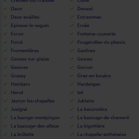
Crennes-sur-fraubée
Cuillé
Daon
Denazé
Deux-evailles
Entrammes
Epineux-le-seguin
Ernée
Evron
Fontaine-couverte
Forcé
Fougerolles-du-plessis
Fromentières
Gastines
Gennes-sur-glaize
Gesnes
Gesvres
Gorron
Grazay
Grez-en-bouère
Hambers
Hardanges
Hercé
Izé
Javron-les-chapelles
Jublains
Juvigné
La baconnière
La bazoge-montpinçon
La bazouge-de-chemeré
La bazouge-des-alleux
La bigottière
La brûlatte
La chapelle-anthenaise