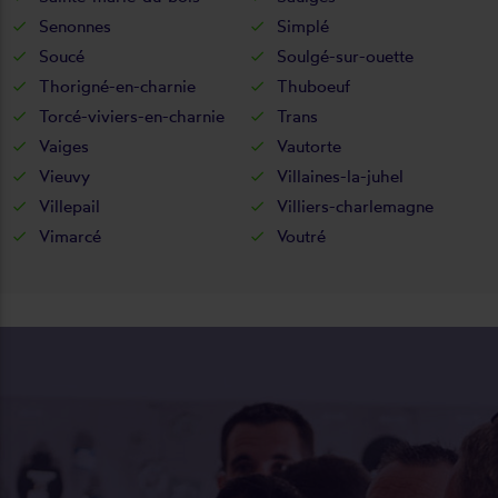
Senonnes
Simplé
Soucé
Soulgé-sur-ouette
Thorigné-en-charnie
Thuboeuf
Torcé-viviers-en-charnie
Trans
Vaiges
Vautorte
Vieuvy
Villaines-la-juhel
Villepail
Villiers-charlemagne
Vimarcé
Voutré