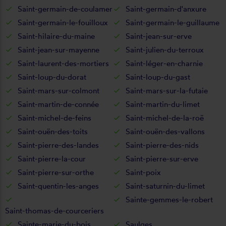
Saint-germain-de-coulamer
Saint-germain-d'anxure
Saint-germain-le-fouilloux
Saint-germain-le-guillaume
Saint-hilaire-du-maine
Saint-jean-sur-erve
Saint-jean-sur-mayenne
Saint-julien-du-terroux
Saint-laurent-des-mortiers
Saint-léger-en-charnie
Saint-loup-du-dorat
Saint-loup-du-gast
Saint-mars-sur-colmont
Saint-mars-sur-la-futaie
Saint-martin-de-connée
Saint-martin-du-limet
Saint-michel-de-feins
Saint-michel-de-la-roë
Saint-ouën-des-toits
Saint-ouën-des-vallons
Saint-pierre-des-landes
Saint-pierre-des-nids
Saint-pierre-la-cour
Saint-pierre-sur-erve
Saint-pierre-sur-orthe
Saint-poix
Saint-quentin-les-anges
Saint-saturnin-du-limet
Sainte-gemmes-le-robert
Saint-thomas-de-courceriers
Sainte-marie-du-bois
Saulges