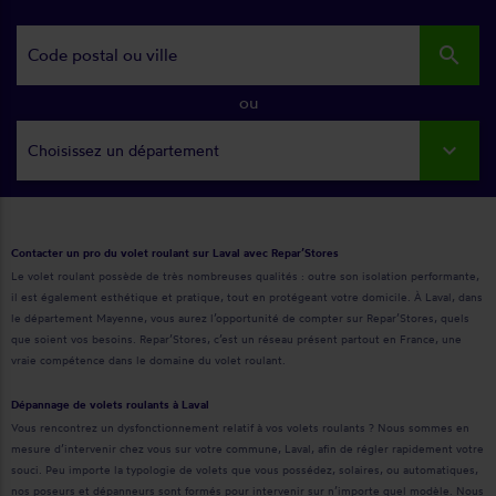
search
ou
Choisissez un département
Contacter un pro du volet roulant sur Laval avec Repar’Stores
Le volet roulant possède de très nombreuses qualités : outre son isolation performante,
il est également esthétique et pratique, tout en protégeant votre domicile. À Laval, dans
le département Mayenne, vous aurez l’opportunité de compter sur Repar’Stores, quels
que soient vos besoins. Repar’Stores, c’est un réseau présent partout en France, une
vraie compétence dans le domaine du volet roulant.
Dépannage de volets roulants à Laval
Vous rencontrez un dysfonctionnement relatif à vos volets roulants ? Nous sommes en
mesure d’intervenir chez vous sur votre commune, Laval, afin de régler rapidement votre
souci. Peu importe la typologie de volets que vous possédez, solaires, ou automatiques,
nos poseurs et dépanneurs sont formés pour intervenir sur n’importe quel modèle. Nous