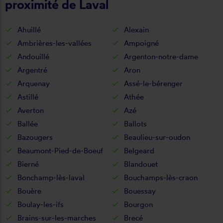
proximité de Laval
Ahuillé
Alexain
Ambrières-les-vallées
Ampoigné
Andouillé
Argenton-notre-dame
Argentré
Aron
Arquenay
Assé-le-bérenger
Astillé
Athée
Averton
Azé
Ballée
Ballots
Bazougers
Beaulieu-sur-oudon
Beaumont-Pied-de-Boeuf
Belgeard
Bierné
Blandouet
Bonchamp-lès-laval
Bouchamps-lès-craon
Bouère
Bouessay
Boulay-les-ifs
Bourgon
Brains-sur-les-marches
Brecé