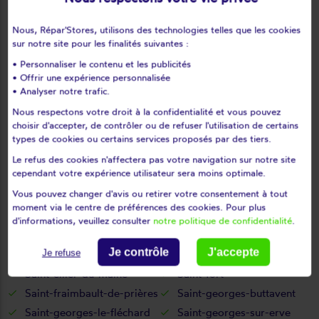
Pommerieux
Pontmain
Port-brillet
Pré-en-pail
Nous, Répar'Stores, utilisons des technologies telles que les cookies
Quelaines-saint-gault
Ravigny
sur notre site pour les finalités suivantes :
Renazé
Rennes-en-grenouilles
• Personnaliser le contenu et les publicités
• Offrir une expérience personnalisée
Ruillé-froid-fonds
Ruillé-le-gravelais
• Analyser notre trafic.
Sacé
Saint-aignan-de-couptrain
Nous respectons votre droit à la confidentialité et vous pouvez
Saint-aignan-sur-roë
Saint-aubin-du-désert
choisir d'accepter, de contrôler ou de refuser l'utilisation de certains
Saint-aubin-fosse-louvain
Saint-baudelle
types de cookies ou certains services proposés par des tiers.
Saint-berthevin
Saint-berthevin-la-tannière
Le refus des cookies n'affectera pas votre navigation sur notre site
cependant votre expérience utilisateur sera moins optimale.
Saint-Brice
Saint-calais-du-désert
Vous pouvez changer d'avis ou retirer votre consentement à tout
Saint-céneré
Saint-charles-la-forêt
moment via le centre de préférences des cookies. Pour plus
Saint-christophe-du-luat
Saint-cyr-en-pail
d'informations, veuillez consulter
notre politique de confidentialité
.
Saint-cyr-le-gravelais
Saint-denis-de-gastines
Je contrôle
J'accepte
Je refuse
Saint-denis-du-maine
Saint-denis-d'anjou
Saint-ellier-du-maine
Saint-fort
Saint-fraimbault-de-prières
Saint-georges-buttavent
Saint-georges-le-fléchard
Saint-georges-sur-erve