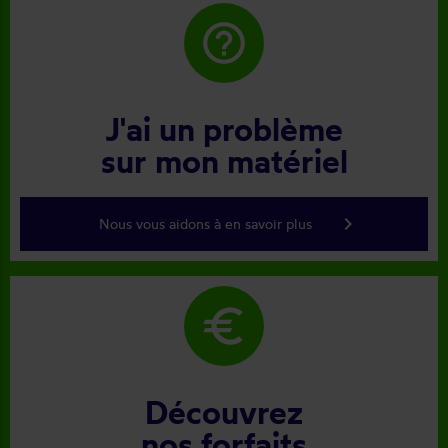
help_outline
J'ai un problème
sur mon matériel
keyboard_arrow_right
Nous vous aidons à en savoir plus
euro
Découvrez
nos forfaits