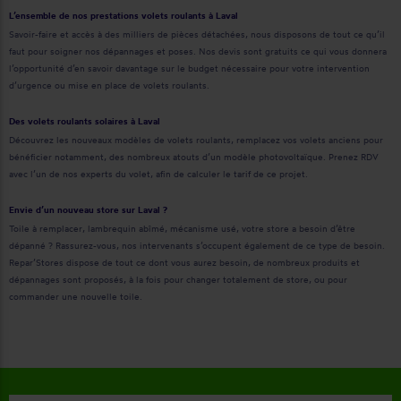
L’ensemble de nos prestations volets roulants à Laval
Savoir-faire et accès à des milliers de pièces détachées, nous disposons de tout ce qu’il
faut pour soigner nos dépannages et poses. Nos devis sont gratuits ce qui vous donnera
l’opportunité d’en savoir davantage sur le budget nécessaire pour votre intervention
d’urgence ou mise en place de volets roulants.
Des volets roulants solaires à Laval
Découvrez les nouveaux modèles de volets roulants, remplacez vos volets anciens pour
bénéficier notamment, des nombreux atouts d’un modèle photovoltaïque. Prenez RDV
avec l’un de nos experts du volet, afin de calculer le tarif de ce projet.
Envie d’un nouveau store sur Laval ?
Toile à remplacer, lambrequin abîmé, mécanisme usé, votre store a besoin d’être
dépanné ? Rassurez-vous, nos intervenants s’occupent également de ce type de besoin.
Repar’Stores dispose de tout ce dont vous aurez besoin, de nombreux produits et
dépannages sont proposés, à la fois pour changer totalement de store, ou pour
commander une nouvelle toile.