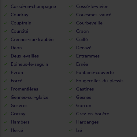
Cossé-en-champagne
Cossé-le-vivien
Coudray
Couesmes-vaucé
Couptrain
Courbeveille
Courcité
Craon
Crennes-sur-fraubée
Cuillé
Daon
Denazé
Deux-evailles
Entrammes
Epineux-le-seguin
Ernée
Evron
Fontaine-couverte
Forcé
Fougerolles-du-plessis
Fromentières
Gastines
Gennes-sur-glaize
Gesnes
Gesvres
Gorron
Grazay
Grez-en-bouère
Hambers
Hardanges
Hercé
Izé