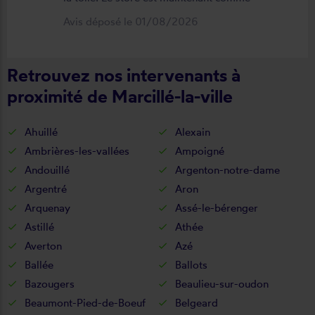
neuf, parfaitement positionné et
Avis déposé le 01/08/2026
fonctionnel. Je recommande vivement
cette entreprise.
Retrouvez nos intervenants à
proximité de Marcillé-la-ville
Ahuillé
Alexain
Ambrières-les-vallées
Ampoigné
Andouillé
Argenton-notre-dame
Argentré
Aron
Arquenay
Assé-le-bérenger
Astillé
Athée
Averton
Azé
Ballée
Ballots
Bazougers
Beaulieu-sur-oudon
Beaumont-Pied-de-Boeuf
Belgeard