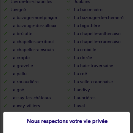
Javron-les-chapelles
Jublains
Juvigné
La baconnière
La bazoge-montpinçon
La bazouge-de-chemeré
La bazouge-des-alleux
La bigottière
La brûlatte
La chapelle-anthenaise
La chapelle-au-riboul
La chapelle-craonnaise
La chapelle-rainsouin
La croixille
La cropte
La dorée
La gravelle
La haie-traversaine
La pallu
La roë
La rouaudière
La selle-craonnaise
Laigné
Landivy
Lassay-les-châteaux
Laubrières
Launay-villiers
Laval
Le bignon-du-maine
Le bourgneuf-la-forêt
Nous respectons votre vie privée
Le buret
Le genest-saint-isle
Le horps
Le housseau-brétignolles