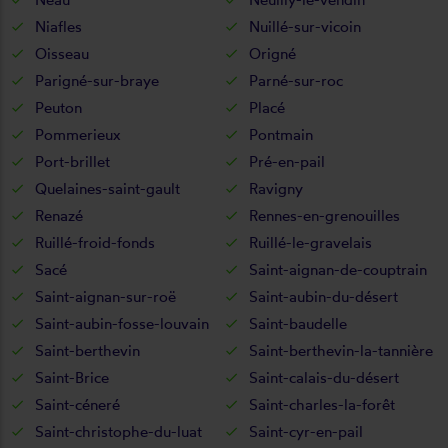
Niafles
Nuillé-sur-vicoin
Oisseau
Origné
Parigné-sur-braye
Parné-sur-roc
Peuton
Placé
Pommerieux
Pontmain
Port-brillet
Pré-en-pail
Quelaines-saint-gault
Ravigny
Renazé
Rennes-en-grenouilles
Ruillé-froid-fonds
Ruillé-le-gravelais
Sacé
Saint-aignan-de-couptrain
Saint-aignan-sur-roë
Saint-aubin-du-désert
Saint-aubin-fosse-louvain
Saint-baudelle
Saint-berthevin
Saint-berthevin-la-tannière
Saint-Brice
Saint-calais-du-désert
Saint-céneré
Saint-charles-la-forêt
Saint-christophe-du-luat
Saint-cyr-en-pail