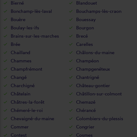
Bierné
Blandouet
Bonchamp-lès-laval
Bouchamps-lès-craon
Bouère
Bouessay
Boulay-les-ifs
Bourgon
Brains-sur-les-marches
Brecé
Brée
Carelles
Chailland
Châlons-du-maine
Chammes
Champéon
Champfrémont
Champgenéteux
Changé
Chantrigné
Charchigné
Château-gontier
Châtelain
Châtillon-sur-colmont
Châtres-la-forêt
Chemazé
Chémeré-le-roi
Chérancé
Chevaigné-du-maine
Colombiers-du-plessis
Commer
Congrier
Contest
Cosmes