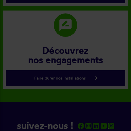
rate_review
Découvrez
nos engagements
keyboard_arrow_right
Faire durer nos installations
suivez-nous !