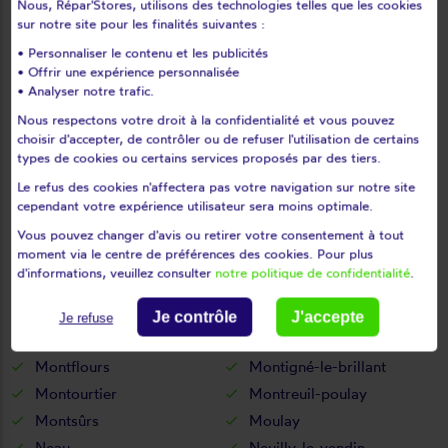
Nous, Répar'Stores, utilisons des technologies telles que les cookies
Le pas
Le ribay
sur notre site pour les finalités suivantes :
Lesbois
Levaré
• Personnaliser le contenu et les publicités
Lignières-orgères
Livet
• Offrir une expérience personnalisée
• Analyser notre trafic.
Livré
Loigné-sur-mayenne
Nous respectons votre droit à la confidentialité et vous pouvez
Loiron
Longuefuye
choisir d'accepter, de contrôler ou de refuser l'utilisation de certains
Loupfougères
Louverné
types de cookies ou certains services proposés par des tiers.
Louvigné
L'huisserie
Le refus des cookies n'affectera pas votre navigation sur notre site
Madré
Maisoncelles-du-maine
cependant votre expérience utilisateur sera moins optimale.
Marigné-peuton
Martigné-sur-mayenne
Vous pouvez changer d'avis ou retirer votre consentement à tout
moment via le centre de préférences des cookies. Pour plus
Mayenne
Mée
d'informations, veuillez consulter
notre politique de confidentialité
.
Ménil
Méral
Meslay-du-maine
Mézangers
Je contrôle
J'accepte
Je refuse
Montaudin
Montenay
Montflours
Montigné-le-brillant
Montourtier
Montreuil-poulay
Montsûrs
Moulay
Neau
Neuilly-le-vendin