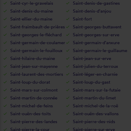
Saint-cyr-le-gravelais
Saint-denis-de-gastines
Saint-denis-du-maine
Saint-denis-d'anjou
Saint-ellier-du-maine
Saint-fort
Saint-fraimbault-de-prières
Saint-georges-buttavent
Saint-georges-le-fléchard
Saint-georges-sur-erve
Saint-germain-de-coulamer
Saint-germain-d'anxure
Saint-germain-le-fouilloux
Saint-germain-le-guillaume
Saint-hilaire-du-maine
Saint-jean-sur-erve
Saint-jean-sur-mayenne
Saint-julien-du-terroux
Saint-laurent-des-mortiers
Saint-léger-en-charnie
Saint-loup-du-dorat
Saint-loup-du-gast
Saint-mars-sur-colmont
Saint-mars-sur-la-futaie
Saint-martin-de-connée
Saint-martin-du-limet
Saint-michel-de-feins
Saint-michel-de-la-roë
Saint-ouën-des-toits
Saint-ouën-des-vallons
Saint-pierre-des-landes
Saint-pierre-des-nids
Saint-pierre-la-cour
Saint-pierre-sur-erve