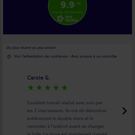
9.9
/10
Plus de 210 000 avis
Du plus récent au plus ancien
Voir l'attestation de confiance - Avis soumis à un contrôle
help_outline
Carole G.
star_rate
star_rate
star_rate
star_rate
star_rate
Excellent travail réalisé avec soin par
keyboard_arrow_right
les 2 intervenants. Ils ont dû démontrer
entièrement le double store et le
remonter à l'endroit avant de changer
la toile. Le store est maintenant comme