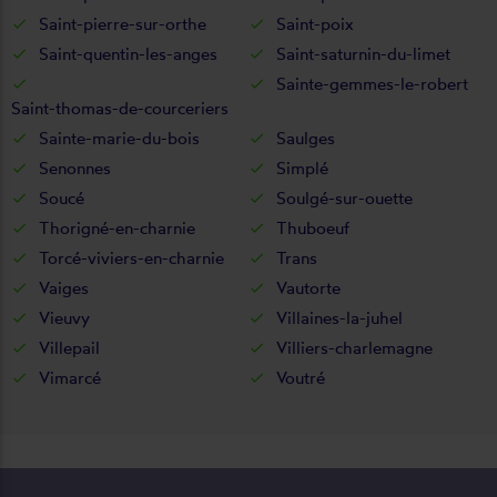
Saint-pierre-sur-orthe
Saint-poix
Saint-quentin-les-anges
Saint-saturnin-du-limet
Sainte-gemmes-le-robert
Saint-thomas-de-courceriers
Sainte-marie-du-bois
Saulges
Senonnes
Simplé
Soucé
Soulgé-sur-ouette
Thorigné-en-charnie
Thuboeuf
Torcé-viviers-en-charnie
Trans
Vaiges
Vautorte
Vieuvy
Villaines-la-juhel
Villepail
Villiers-charlemagne
Vimarcé
Voutré