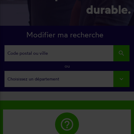
durable.
Modifier ma recherche
search
ou
Choisissez un département
help_outline