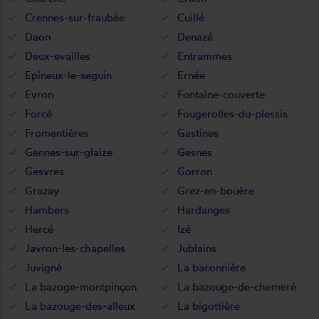
Crennes-sur-fraubée
Cuillé
Daon
Denazé
Deux-evailles
Entrammes
Epineux-le-seguin
Ernée
Evron
Fontaine-couverte
Forcé
Fougerolles-du-plessis
Fromentières
Gastines
Gennes-sur-glaize
Gesnes
Gesvres
Gorron
Grazay
Grez-en-bouère
Hambers
Hardanges
Hercé
Izé
Javron-les-chapelles
Jublains
Juvigné
La baconnière
La bazoge-montpinçon
La bazouge-de-chemeré
La bazouge-des-alleux
La bigottière