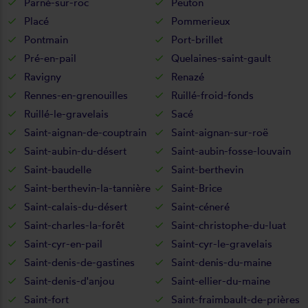
Parné-sur-roc
Peuton
Placé
Pommerieux
Pontmain
Port-brillet
Pré-en-pail
Quelaines-saint-gault
Ravigny
Renazé
Rennes-en-grenouilles
Ruillé-froid-fonds
Ruillé-le-gravelais
Sacé
Saint-aignan-de-couptrain
Saint-aignan-sur-roë
Saint-aubin-du-désert
Saint-aubin-fosse-louvain
Saint-baudelle
Saint-berthevin
Saint-berthevin-la-tannière
Saint-Brice
Saint-calais-du-désert
Saint-céneré
Saint-charles-la-forêt
Saint-christophe-du-luat
Saint-cyr-en-pail
Saint-cyr-le-gravelais
Saint-denis-de-gastines
Saint-denis-du-maine
Saint-denis-d'anjou
Saint-ellier-du-maine
Saint-fort
Saint-fraimbault-de-prières