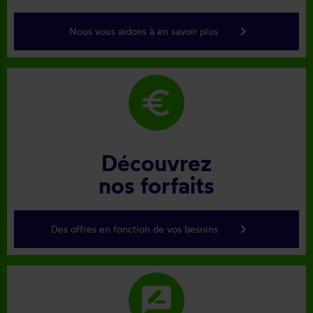
keyboard_arrow_right
Nous vous aidons à en savoir plus
euro
Découvrez
nos forfaits
keyboard_arrow_right
Des offres en fonction de vos besoins
rate_review