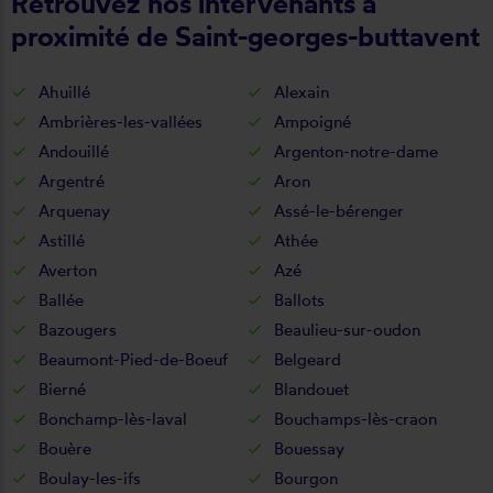
Retrouvez nos intervenants à
proximité de Saint-georges-buttavent
Ahuillé
Alexain
Ambrières-les-vallées
Ampoigné
Andouillé
Argenton-notre-dame
Argentré
Aron
Arquenay
Assé-le-bérenger
Astillé
Athée
Averton
Azé
Ballée
Ballots
Bazougers
Beaulieu-sur-oudon
Beaumont-Pied-de-Boeuf
Belgeard
Bierné
Blandouet
Bonchamp-lès-laval
Bouchamps-lès-craon
Bouère
Bouessay
Boulay-les-ifs
Bourgon