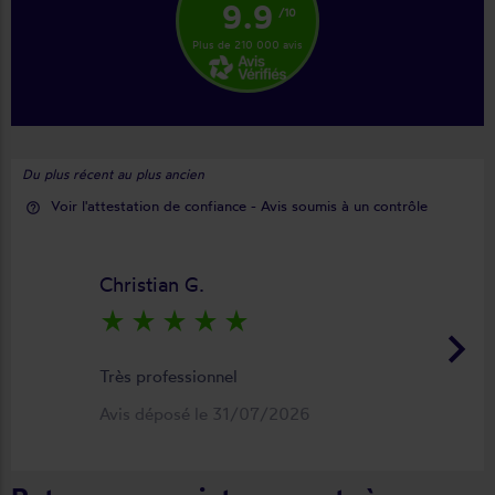
9.9
/10
Plus de 210 000 avis
Du plus récent au plus ancien
Voir l'attestation de confiance - Avis soumis à un contrôle
help_outline
Christian G.
star_rate
star_rate
star_rate
star_rate
star_rate
keyboard_arrow_right
Très professionnel
Avis déposé le 31/07/2026