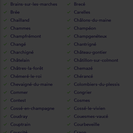
Brains-sur-les-marches
Brecé
Brée
Carelles
Chailland
Châlons-du-maine
Chammes
Champéon
Champfrémont
Champgenéteux
Changé
Chantrigné
Charchigné
Château-gontier
Châtelain
Châtillon-sur-colmont
Châtres-la-forêt
Chemazé
Chémeré-le-roi
Chérancé
Chevaigné-du-maine
Colombiers-du-plessis
Commer
Congrier
Contest
Cosmes
Cossé-en-champagne
Cossé-le-vivien
Coudray
Couesmes-vaucé
Couptrain
Courbeveille
Courcité
Craon