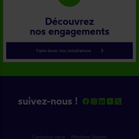
Découvrez
nos engagements
keyboard_arrow_right
Faire durer nos installations
suivez-nous !
Contactez-nous
Mentions légales