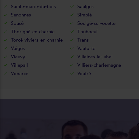
Sainte-marie-du-bois
Saulges
Senonnes
Simplé
Soucé
Soulgé-sur-ouette
Thorigné-en-charnie
Thuboeuf
Torcé-viviers-en-charnie
Trans
Vaiges
Vautorte
Vieuvy
Villaines-la-juhel
Villepail
Villiers-charlemagne
Vimarcé
Voutré