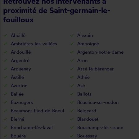
Retrouvez nos intervenants à
proximité de Saint-germain-le-
fouilloux
Ahuillé
Alexain
Ambrières-les-vallées
Ampoigné
Andouillé
Argenton-notre-dame
Argentré
Aron
Arquenay
Assé-le-bérenger
Astillé
Athée
Averton
Azé
Ballée
Ballots
Bazougers
Beaulieu-sur-oudon
Beaumont-Pied-de-Boeuf
Belgeard
Bierné
Blandouet
Bonchamp-lès-laval
Bouchamps-lès-craon
Bouère
Bouessay