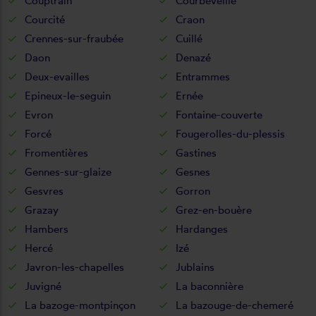
Couptrain
Courbeveille
Courcité
Craon
Crennes-sur-fraubée
Cuillé
Daon
Denazé
Deux-evailles
Entrammes
Epineux-le-seguin
Ernée
Evron
Fontaine-couverte
Forcé
Fougerolles-du-plessis
Fromentières
Gastines
Gennes-sur-glaize
Gesnes
Gesvres
Gorron
Grazay
Grez-en-bouère
Hambers
Hardanges
Hercé
Izé
Javron-les-chapelles
Jublains
Juvigné
La baconnière
La bazoge-montpinçon
La bazouge-de-chemeré