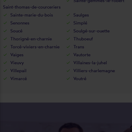
Sainte-gemmes-le-robert
Saint-thomas-de-courceriers
Sainte-marie-du-bois
Saulges
Senonnes
Simplé
Soucé
Soulgé-sur-ouette
Thorigné-en-charnie
Thuboeuf
Torcé-viviers-en-charnie
Trans
Vaiges
Vautorte
Vieuvy
Villaines-la-juhel
Villepail
Villiers-charlemagne
Vimarcé
Voutré