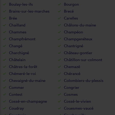
Boulay-les-ifs
Bourgon
Brains-sur-les-marches
Brecé
Brée
Carelles
Chailland
Châlons-du-maine
Chammes
Champéon
Champfrémont
Champgenéteux
Changé
Chantrigné
Charchigné
Château-gontier
Châtelain
Châtillon-sur-colmont
Châtres-la-forêt
Chemazé
Chémeré-le-roi
Chérancé
Chevaigné-du-maine
Colombiers-du-plessis
Commer
Congrier
Contest
Cosmes
Cossé-en-champagne
Cossé-le-vivien
Coudray
Couesmes-vaucé