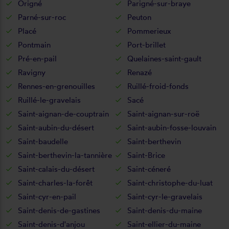
Origné
Parigné-sur-braye
Parné-sur-roc
Peuton
Placé
Pommerieux
Pontmain
Port-brillet
Pré-en-pail
Quelaines-saint-gault
Ravigny
Renazé
Rennes-en-grenouilles
Ruillé-froid-fonds
Ruillé-le-gravelais
Sacé
Saint-aignan-de-couptrain
Saint-aignan-sur-roë
Saint-aubin-du-désert
Saint-aubin-fosse-louvain
Saint-baudelle
Saint-berthevin
Saint-berthevin-la-tannière
Saint-Brice
Saint-calais-du-désert
Saint-céneré
Saint-charles-la-forêt
Saint-christophe-du-luat
Saint-cyr-en-pail
Saint-cyr-le-gravelais
Saint-denis-de-gastines
Saint-denis-du-maine
Saint-denis-d'anjou
Saint-ellier-du-maine