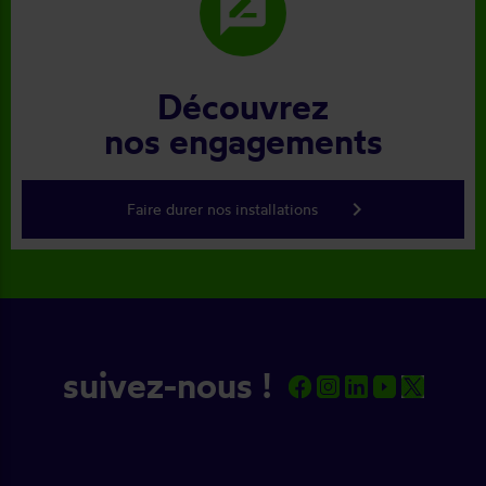
rate_review
Découvrez
nos engagements
keyboard_arrow_right
Faire durer nos installations
suivez-nous !