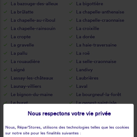
La bazouge-des-alleux
La bigottière
La brûlatte
La chapelle-anthenaise
La chapelle-au-riboul
La chapelle-craonnaise
La chapelle-rainsouin
La croixille
La cropte
La dorée
La gravelle
La haie-traversaine
La pallu
La roë
La rouaudière
La selle-craonnaise
Laigné
Landivy
Lassay-les-châteaux
Laubrières
Launay-villiers
Laval
Le bignon-du-maine
Le bourgneuf-la-forêt
Le buret
Le genest-saint-isle
Le horps
Le housseau-brétignolles
Nous respectons votre vie privée
Le pas
Le ribay
Lesbois
Levaré
Nous, Répar'Stores, utilisons des technologies telles que les cookies
sur notre site pour les finalités suivantes :
Lignières-orgères
Livet