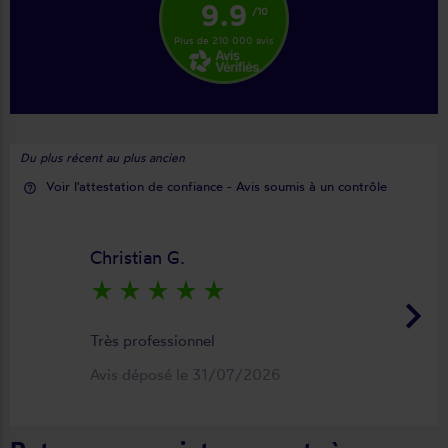
9.9
/10
Plus de 210 000 avis
Du plus récent au plus ancien
Voir l'attestation de confiance - Avis soumis à un contrôle
help_outline
Christian G.
star_rate
star_rate
star_rate
star_rate
star_rate
keyboard_arrow_right
Très professionnel
Avis déposé le 31/07/2026