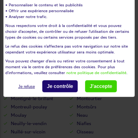
• Personnaliser le contenu et les publicités
Livré
Loigné-sur-mayenne
• Offrir une expérience personnalisée
Loiron
Longuefuye
• Analyser notre trafic.
Loupfougères
Louverné
Nous respectons votre droit à la confidentialité et vous pouvez
choisir d'accepter, de contrôler ou de refuser l'utilisation de certains
Louvigné
L'huisserie
types de cookies ou certains services proposés par des tiers.
Madré
Maisoncelles-du-maine
Le refus des cookies n'affectera pas votre navigation sur notre site
Marcillé-la-ville
Marigné-peuton
cependant votre expérience utilisateur sera moins optimale.
Martigné-sur-mayenne
Mayenne
Vous pouvez changer d'avis ou retirer votre consentement à tout
Mée
Ménil
moment via le centre de préférences des cookies. Pour plus
d'informations, veuillez consulter
notre politique de confidentialité
.
Méral
Meslay-du-maine
Mézangers
Montaudin
Je contrôle
J'accepte
Je refuse
Montenay
Montflours
Montigné-le-brillant
Montourtier
Montreuil-poulay
Montsûrs
Moulay
Neau
Neuilly-le-vendin
Niafles
Nuillé-sur-vicoin
Oisseau