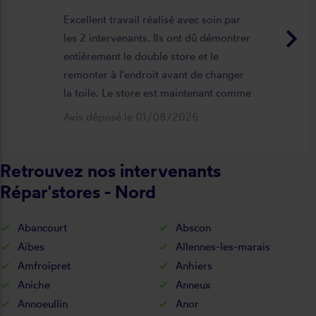
Excellent travail réalisé avec soin par
keyboard_arrow_right
les 2 intervenants. Ils ont dû démontrer
entièrement le double store et le
remonter à l'endroit avant de changer
la toile. Le store est maintenant comme
neuf, parfaitement positionné et
Avis déposé le 01/08/2026
fonctionnel. Je recommande vivement
cette entreprise.
Retrouvez nos intervenants
Répar'stores - Nord
Abancourt
Abscon
Aibes
Allennes-les-marais
Amfroipret
Anhiers
Aniche
Anneux
Annoeullin
Anor