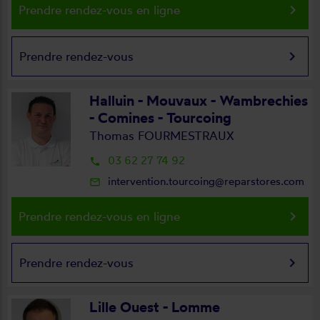
keyboard_arrow_right
Prendre rendez-vous en ligne
keyboard_arrow_right
Prendre rendez-vous
Halluin - Mouvaux - Wambrechies
- Comines - Tourcoing
Thomas FOURMESTRAUX
03 62 27 74 92
local_phone
intervention.tourcoing@reparstores.com
mail_outline
keyboard_arrow_right
Prendre rendez-vous en ligne
keyboard_arrow_right
Prendre rendez-vous
Lille Ouest - Lomme