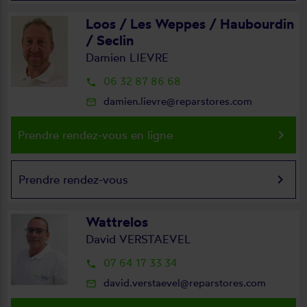
Loos / Les Weppes / Haubourdin
/ Seclin
Damien LIEVRE
06 32 87 86 68
local_phone
damien.lievre@reparstores.com
mail_outline
keyboard_arrow_right
Prendre rendez-vous en ligne
keyboard_arrow_right
Prendre rendez-vous
Wattrelos
David VERSTAEVEL
07 64 17 33 34
local_phone
david.verstaevel@reparstores.com
mail_outline