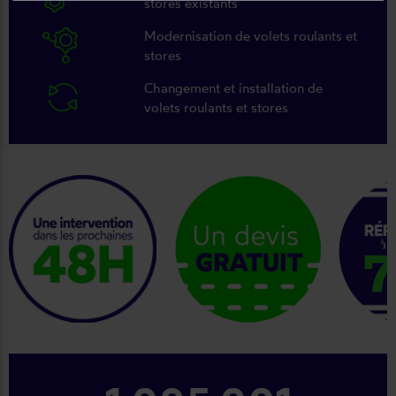
stores existants
Modernisation de volets roulants et
stores
Changement et installation de
volets roulants et stores
keyboard_arrow_right