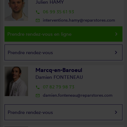
Julien HAMY
06 99 35 61 93
local_phone
interventions.hamy@reparstores.com
mail_outline
keyboard_arrow_right
Prendre rendez-vous en ligne
keyboard_arrow_right
Prendre rendez-vous
Marcq-en-Baroeul
Damien FONTENEAU
07 82 79 98 73
local_phone
damien.fonteneau@reparstores.com
mail_outline
keyboard_arrow_right
Prendre rendez-vous