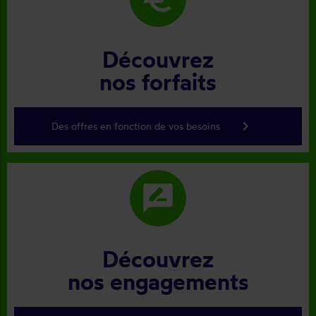
Découvrez
nos forfaits
keyboard_arrow_right
Des offres en fonction de vos besoins
rate_review
Découvrez
nos engagements