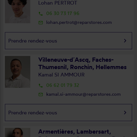
Lohan PERTROT
06 30 73 17 96
local_phone
lohan.pertrot@reparstores.com
mail_outline
keyboard_arrow_right
Prendre rendez-vous
Villeneuve-d´Ascq, Faches-
Thumesnil, Ronchin, Hellemmes
Kamal SI AMMOUR
06 62 01 79 32
local_phone
kamal.si-ammour@reparstores.com
mail_outline
keyboard_arrow_right
Prendre rendez-vous
Armentières, Lambersart,