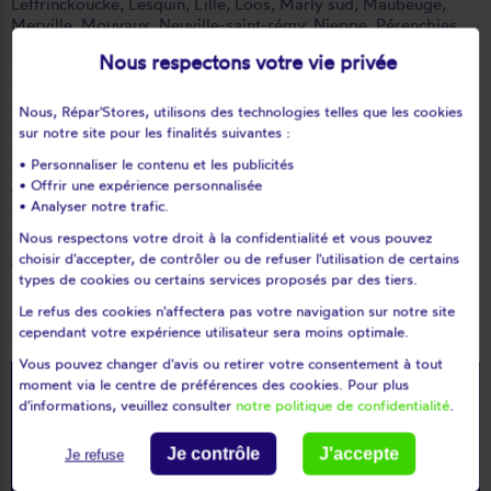
Leffrinckoucke
,
Lesquin
,
Lille
,
Loos
,
Marly sud
,
Maubeuge
,
Merville
,
Mouvaux
,
Neuville-saint-rémy
,
Nieppe
,
Pérenchies
,
Ronchin
,
Roncq
,
Roubaix
,
Seclin
,
Sin-le-noble
,
Téteghem
,
Nous respectons votre vie privée
Tourcoing
,
Valenciennes
,
Villeneuve-d'ascq
,
Wattignies
,
Wattrelos
,
Waziers
, pour une intervention dans les 48H
maximum dans le département Nord, prenez rendez-vous avec
Nous, Répar'Stores, utilisons des technologies telles que les cookies
l'un de nos spécialistes. Le devis est gratuit !
sur notre site pour les finalités suivantes :
Pose, réparation, dépannage, remplacement, modernisation,
• Personnaliser le contenu et les publicités
motorisation de vos volets roulants, de vos stores et de vos
• Offrir une expérience personnalisée
velux dans le département Nord, sur toutes marques : Somfy,
• Analyser notre trafic.
Bubendorff, Lakal, Nice, Profalux, Simu, etc. par des
professionnels.
Nous respectons votre droit à la confidentialité et vous pouvez
choisir d'accepter, de contrôler ou de refuser l'utilisation de certains
Contactez
nos intervenants Répar'stores partout en France
types de cookies ou certains services proposés par des tiers.
Le refus des cookies n'affectera pas votre navigation sur notre site
Nos prestations
cependant votre expérience utilisateur sera moins optimale.
Vous pouvez changer d'avis ou retirer votre consentement à tout
moment via le centre de préférences des cookies. Pour plus
Réparation de volets roulants et
d'informations, veuillez consulter
notre politique de confidentialité
.
stores
Je contrôle
J'accepte
Je refuse
Motorisation de volets roulants ou