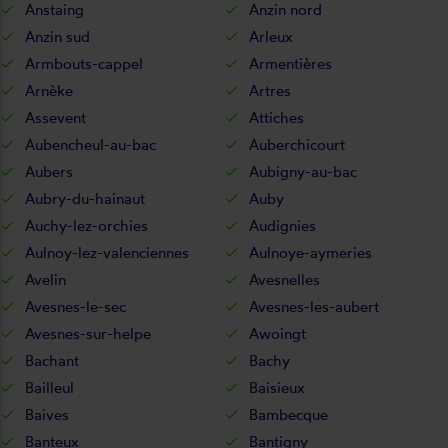
Anstaing
Anzin nord
Anzin sud
Arleux
Armbouts-cappel
Armentières
Arnèke
Artres
Assevent
Attiches
Aubencheul-au-bac
Auberchicourt
Aubers
Aubigny-au-bac
Aubry-du-hainaut
Auby
Auchy-lez-orchies
Audignies
Aulnoy-lez-valenciennes
Aulnoye-aymeries
Avelin
Avesnelles
Avesnes-le-sec
Avesnes-les-aubert
Avesnes-sur-helpe
Awoingt
Bachant
Bachy
Bailleul
Baisieux
Baives
Bambecque
Banteux
Bantigny