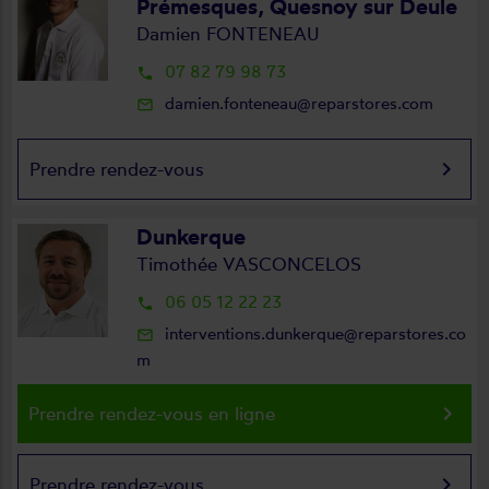
Prémesques, Quesnoy sur Deule
Damien FONTENEAU
07 82 79 98 73
local_phone
damien.fonteneau@reparstores.com
mail_outline
keyboard_arrow_right
Prendre rendez-vous
Dunkerque
Timothée VASCONCELOS
06 05 12 22 23
local_phone
interventions.dunkerque@reparstores.co
mail_outline
m
keyboard_arrow_right
Prendre rendez-vous en ligne
keyboard_arrow_right
Prendre rendez-vous