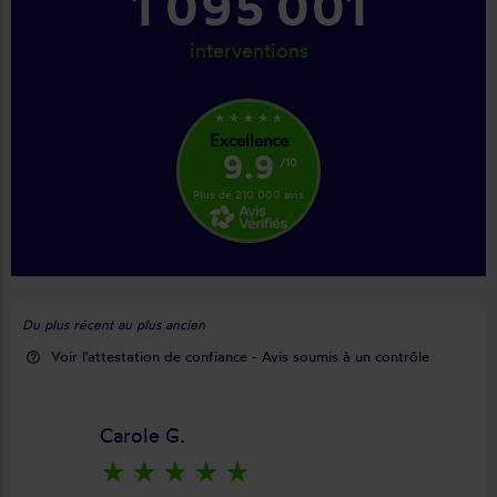
1 228 001
interventions
star_rate
star_rate
star_rate
star_rate
star_rate
Excellence
9.9
/10
Plus de 210 000 avis
Du plus récent au plus ancien
Voir l'attestation de confiance - Avis soumis à un contrôle
help_outline
Carole G.
star_rate
star_rate
star_rate
star_rate
star_rate