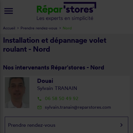
menu
Accueil
Prendre rendez-vous
Nord
Installation et dépannage volet
roulant - Nord
Nos intervenants Répar'stores - Nord
Douai
Sylvain TRANAIN
06 58 50 49 92
local_phone
sylvain.tranain@reparstores.com
mail_outline
keyboard_arrow_right
Prendre rendez-vous