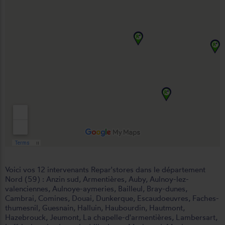
Voici vos 12 intervenants Repar'stores dans le département
Nord (59) :
Anzin sud
,
Armentières
,
Auby
,
Aulnoy-lez-
valenciennes
,
Aulnoye-aymeries
,
Bailleul
,
Bray-dunes
,
Cambrai
,
Comines
,
Douai
,
Dunkerque
,
Escaudoeuvres
,
Faches-
thumesnil
,
Guesnain
,
Halluin
,
Haubourdin
,
Hautmont
,
Hazebrouck
,
Jeumont
,
La chapelle-d'armentières
,
Lambersart
,