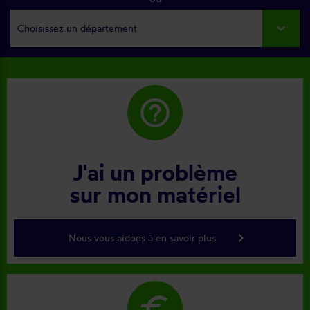
Choisissez un département
help_outline
J'ai un problème
sur mon matériel
keyboard_arrow_right
Nous vous aidons à en savoir plus
euro