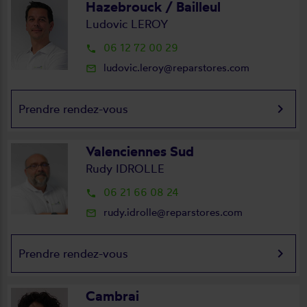
Hazebrouck / Bailleul
Ludovic LEROY
06 12 72 00 29
local_phone
ludovic.leroy@reparstores.com
mail_outline
keyboard_arrow_right
Prendre rendez-vous
Valenciennes Sud
Rudy IDROLLE
06 21 66 08 24
local_phone
rudy.idrolle@reparstores.com
mail_outline
keyboard_arrow_right
Prendre rendez-vous
Cambrai